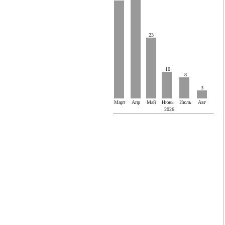
23
10
8
3
Март
Апр
Май
Июнь
Июль
Авг
2026