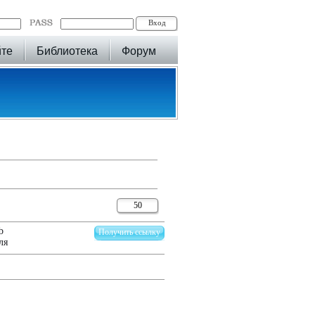
йте
Библиотека
Форум
50
b
Получить ссылку
ля