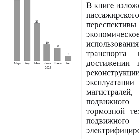
В книге изло
пассажирско
23
переспективы
экономическое
использовани
10
8
транспорта
3
достижении 
Март
Апр
Май
Июнь
Июль
Авг
2026
реконструкц
эксплуатац
магистрале
подвижного 
тормозной те
подвижног
электрифиц