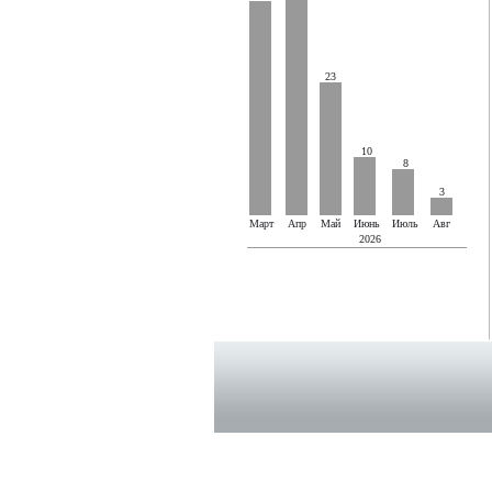
23
10
8
3
Март
Апр
Май
Июнь
Июль
Авг
2026