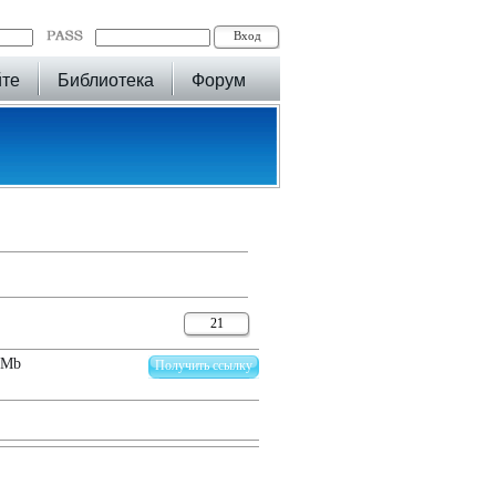
йте
Библиотека
Форум
21
 Mb
Получить ссылку