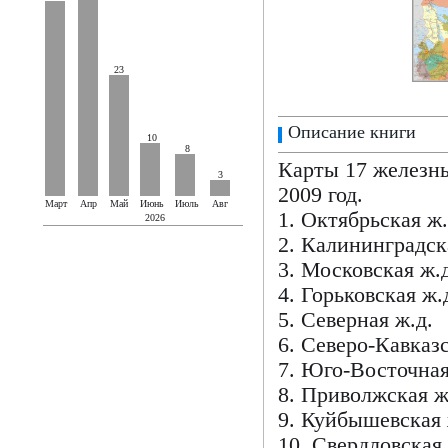
23
Описание книги
10
8
Карты 17 железн
3
2009 год.
Март
Апр
Май
Июнь
Июль
Авг
1. Октябрьская ж.
2026
2. Калининградск
3. Московская ж.д
4. Горьковская ж.
5. Северная ж.д.
6. Северо-Кавказс
7. Юго-Восточная
8. Приволжская ж
9. Куйбышевская 
10. Свердловская 