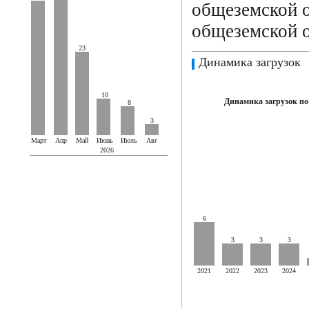
общеземской 
общеземской о
23
Динамика загрузок
10
Динамика загрузок по
8
3
Март
Апр
Май
Июнь
Июль
Авг
2026
6
3
3
3
2021
2022
2023
2024