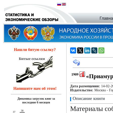
Главн
Нашли битую ссылку?
1909
«Приамур
Дата размещения:
14-02
Напишите нам об этом!
Издательство:
Москва - Го
Описание книги
Динамика загрузок книг за
последние 6 месяцев
Материалы со
38
37