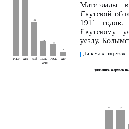
Материалы в
Якутской обла
23
1911 годов.
Якутскому у
уезду, Колымс
10
8
3
Динамика загрузок
Март
Апр
Май
Июнь
Июль
Авг
2026
Динамика загрузок по
2
2