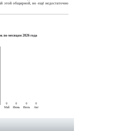
ий этой общирной, но ещё недостаточно
к по месяцам 2026 года
0
0
0
0
Май
Июнь
Июль
Авг