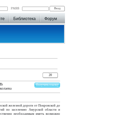
йте
Библиотека
Форум
20
Mb
Получить ссылку
колаева
рской железной дороги от Покровской до
тий по заселению Амурской области и
тественно необходимым иметь возможно