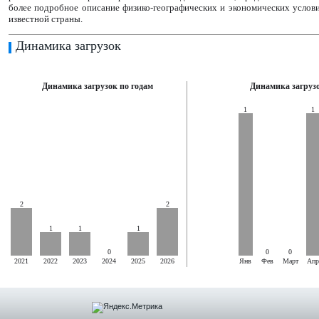
более подробное описание физико-географических и экономических услов
известной страны.
Динамика загрузок
Динамика загрузок по годам
Динамика загрузо
1
1
2
2
1
1
1
0
0
0
2021
2022
2023
2024
2025
2026
Янв
Фев
Март
Апр