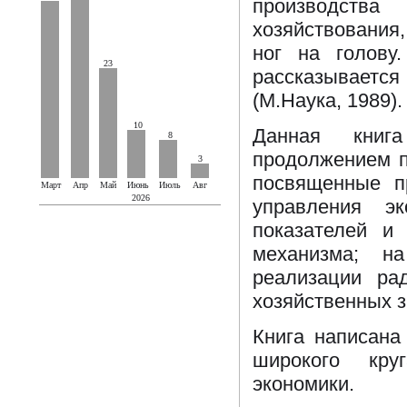
производства
хозяйствования,
ног на голову
23
рассказываетс
(М.Наука, 1989).
10
Данная книг
8
продолжением п
3
посвященные п
Март
Апр
Май
Июнь
Июль
Авг
2026
управления эк
показателей и 
механизма; н
реализации ра
хозяйственных з
Книга написана
широкого кру
экономики.