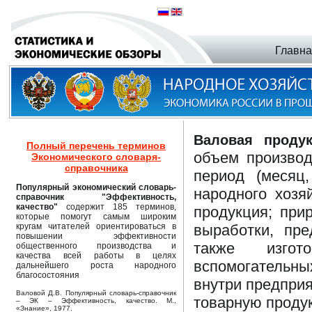
Главн
Валовая проду
Полный перечень терминов
объем произво
Экономического словаря-
справочника
период (месяц
Популярный экономический словарь-
народного хозя
справочник "Эффективность,
качество"
содержит 185 терминов,
продукция; при
которые помогут самым широким
кругам читателей ориентироваться в
выработки, пре
повышении эффективности
также изгото
общественного производства и
качества всей работы в целях
вспомогательны
дальнейшего роста народного
благосостояния
внутри предприя
Валовой Д.В. Популярный словарь-справочник
товарную проду
– ЭК – Эффективность, качество. М.,
«Знание», 1977.