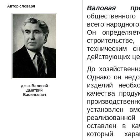
Автор словаря
Валовая про
общественного
всего народного
Он определяет
строительстве
техническим с
действующих це
До хозяйствен
Однако он недо
изделий необх
д.э.н. Валовой
Дмитрий
качества проду
Васильевич
производствен
установлен вм
реализованной
оставлен в ка
который хар