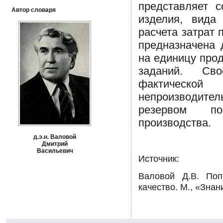
представляет с
Автор словаря
изделия, вида
расчета затрат
предназначена 
на единицу про
заданий. Св
фактическо
непроизводите
резервом по
производства.
д.э.н. Валовой
Дмитрий
Васильевич
И
сточник:
Валовой Д.В. Поп
качество. М., «Знани