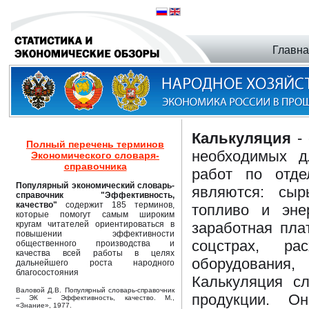
Главн
Калькуляция
- 
Полный перечень терминов
необходимых д
Экономического словаря-
справочника
работ по отде
Популярный экономический словарь-
являются: сыр
справочник "Эффективность,
качество"
содержит 185 терминов,
топливо и эне
которые помогут самым широким
кругам читателей ориентироваться в
заработная пла
повышении эффективности
соцстрах, р
общественного производства и
качества всей работы в целях
оборудования
дальнейшего роста народного
благосостояния
Калькуляция с
Валовой Д.В. Популярный словарь-справочник
продукции. О
– ЭК – Эффективность, качество. М.,
«Знание», 1977.