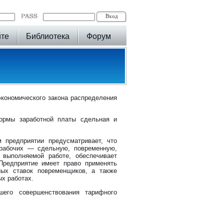
йте
Библиотека
Форум
экономического закона распределения
ормы заработной платы сдельная и
 предприятии предусматривает, что
 рабочих — сдельную, повременную,
 выполняемой работе, обеспечивает
 Предприятие имеет право применять
ых ставок повременщиков, а также
ых работах.
его совершенствования тарифного