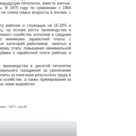
редыдущие пятилетки, вместе взятые.
ь. В 1975 году по сравнению с 1965
 на члена семьи возросла в восемь с
ату рабочих и служащих на 16-18% и
ц; на основе роста производства и
енного хозяйства колхозов в среднем
ию минимума заработной платы с
х категорий работников, занятых в
новому этапу повышения минимальной
бавки к заработной плате рабочих и
 производства в десятой пятилетке
риального поощрения за увеличение
латы за конечные результаты труда в
 хозяйстве, а также премирования за
ых норм выработки.
ие», 1977. стр.26.