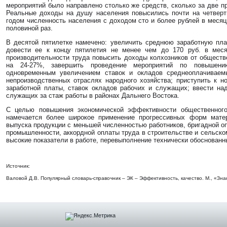
мероприятий было направлено столько же средств, сколько за две п
Реальные доходы на душу населения повысились почти на четверт
годом численность населения с доходом сто и более рублей в месяц
половиной раз.
В десятой пятилетке намечено: увеличить среднюю заработную пл
довести ее к концу пятилетия не менее чем до 170 руб. в меся
производительности труда повысить доходы колхозников от обществ
на 24-27%, завершить проведение мероприятий по повышен
одновременным увеличением ставок и окладов среднеоплачиваемы
непроизводственных отраслях народного хозяйства; приступить к 
заработной платы, ставок окладов рабочих и служащих; ввести над
служащих за стаж работы в районах Дальнего Востока.
С целью повышения экономической эффективности общественного
намечается более широкое применение прогрессивных форм мате
выпуска продукции с меньшей численностью работников, бригадной оп
промышленности, аккордной оплаты труда в строительстве и сельском
высокие показатели в работе, перевыполнение технически обоснованн
И
сточник:
Валовой Д.В. Популярный словарь-справочник – ЭК – Эффективность, качество. М., «Знан