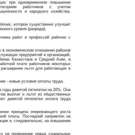
щих при одновременном повышении
тегориям работников с учетом
ышленности и народного хозяйства,
абочих, которое существенно улучшит
нного уровня (разряда);
очника работ и профессий рабочих с
х в экономическом отношении районов
служащих предприятий и организаций,
йонах Казахстана и Средней Азии, а
ботной плате работников некоторых
, расширение льгот для работающих в
ие - новые условия оплаты труда.
 годы девятой пятилетки на 20%. Она
етом выплат и льгот из общественных
лет девятой пятилетки оплата труда
ении принципа опережающего роста
тной платы. Последний направлен на
кции и, следовательно, на повышение
о на проведение новых социальных