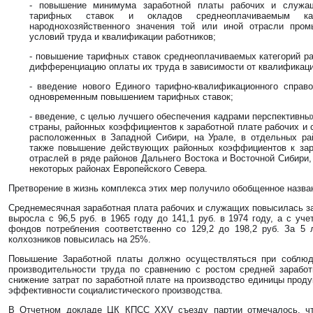
- повышение минимума заработной платы рабочих и служа
тарифных ставок и окладов среднеоплачиваемым ка
народнохозяйственного значения той или иной отрасли пром
условий труда и квалификации работников;
- повышение тарифных ставок среднеоплачиваемых категорий р
дифференциацию оплаты их труда в зависимости от квалификацио
- введение нового Единого тарифно-квалификационного справ
одновременным повышением тарифных ставок;
- введение, с целью лучшего обеспечения кадрами перспективны
страны, районных коэффициентов к заработной плате рабочих и 
расположенных в Западной Сибири, на Урале, в отдельных ра
также повышение действующих районных коэффициентов к зара
отраслей в ряде районов Дальнего Востока и Восточной Сибири
некоторых районах Европейского Севера.
Претворение в жизнь комплекса этих мер получило обобщенное назван
Среднемесячная заработная плата рабочих и служащих повысилась за
выросла с 96,5 руб. в 1965 году до 141,1 руб. в 1974 году, а с уч
фондов потребления соответственно со 129,2 до 198,2 руб. За 5 
колхозников повысилась на 25%.
Повышение 3аработной платы должно осуществляться при соблюд
производительности труда по сравнению с ростом средней зарабо
снижение затрат по заработной плате на производство единицы проду
эффективности социалистического производства.
В Отчетном докладе ЦК КПСС ХХV съезду партии отмечалось, чт