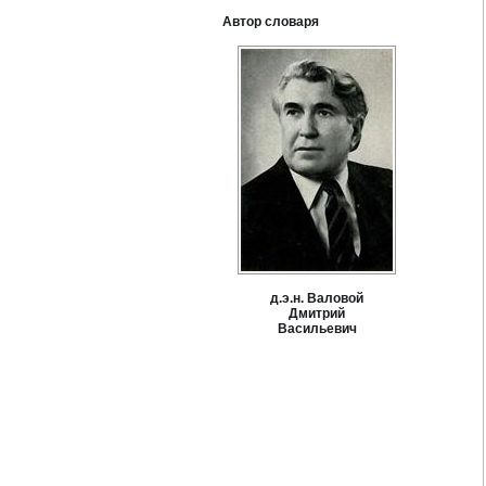
Автор словаря
д.э.н. Валовой
Дмитрий
Васильевич