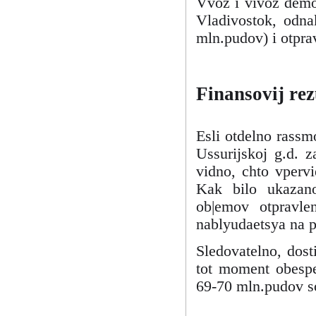
Vvoz i vivoz demon
Vladivostok, odnak
mln.pudov) i otpra
Finansovij rez
Esli otdelno rassmo
Ussurijskoj g.d. 
vidno, chto vpervi
Kak bilo ukazano
ob|emov otpravle
nablyudaetsya na p
Sledovatelno, dos
tot moment obespec
69-70 mln.pudov so