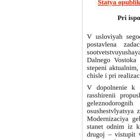
Statya opubli
Pri isp
V usloviyah sego
postavlena zada
sootvetstvuyusha
Dalnego Vostoka v
stepeni aktualnim,
chisle i pri realiz
V dopolnenie k e
rasshirenii propu
geleznodorognih 
osushestvlyatsya 
Modernizaciya gel
stanet odnim iz k
drugoj – vistupit 