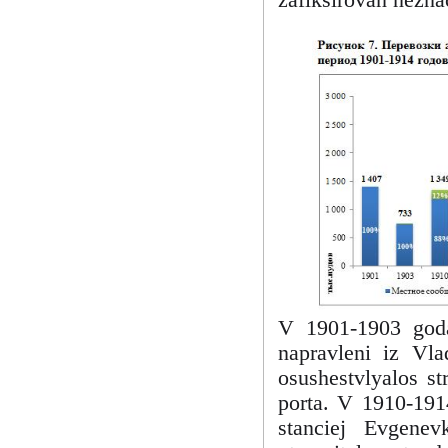
zafiksirovan neznac
V 1901-1903 goda
napravleni iz Vl
osushestvlyalos st
porta. V 1910-191
stanciej Evgene