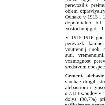
perevozilis preim
ob|em otpravlyals
Odnako v 1913 i 19
dopolnitelno bil
Vostochnoj g.d. i 
V 1915-1916 godah
perevozki kamnej
vnutrennij rinok, 
suti, vremennimi
vozmognost perevo
sredstvom obespech
Cement, alebastr
sluchae drugih st
alebastrom i gips
s 733 tis.pudov v 
dolya (98,7%) pr