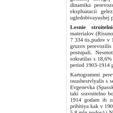
dinamika perevozo
ekspluatacii gele
ugledobivayushej p
Lesnie stroitel
materialov (Risuno
7 334 tis.pudov v 
gruzov perevozilis
postupali. Nesmo
sokratilas s 18,6%
period 1903-1914 
Kartogrammi perev
osushestvlyalis s s
Evgenevka (Spasska
taki sravnitelno b
1914 godam ih zn
pribitiya kak v 19
5,8 mln.pudov) i N