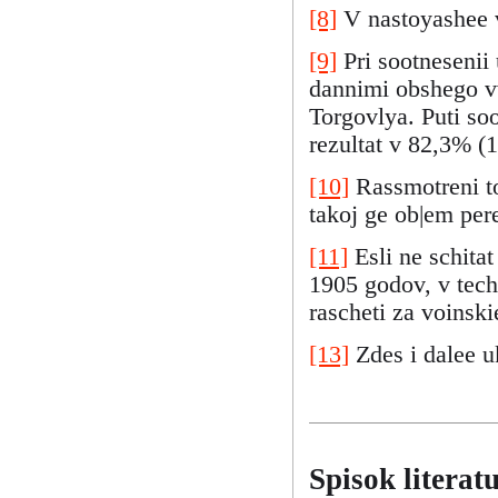
[8]
V nastoyashee 
[9]
Pri sootnesenii
dannimi obshego vv
Torgovlya. Puti so
rezultat v 82,3% (
[10]
Rassmotreni to
takoj ge ob|em per
[11]
Esli ne schita
1905 godov, v tech
rascheti za voinsk
[13]
Zdes i dalee u
Spisok literatu