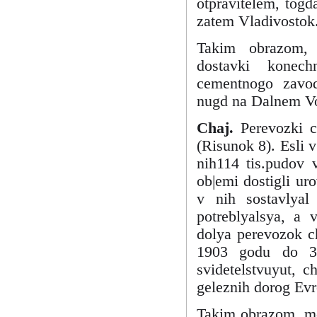
otpravitelem, togd
zatem Vladivostok
Takim obrazom, 
dostavki konechn
cementnogo zavod
nugd na Dalnem Vo
Chaj.
Perevozki c
(Risunok 8). Esli 
nih114 tis.pudov 
ob|emi dostigli ur
v nih sostavlyal
potreblyalsya, a 
dolya perevozok c
1903 godu do 3
svidetelstvuyut, c
geleznih dorog Evr
Takim obrazom, mo