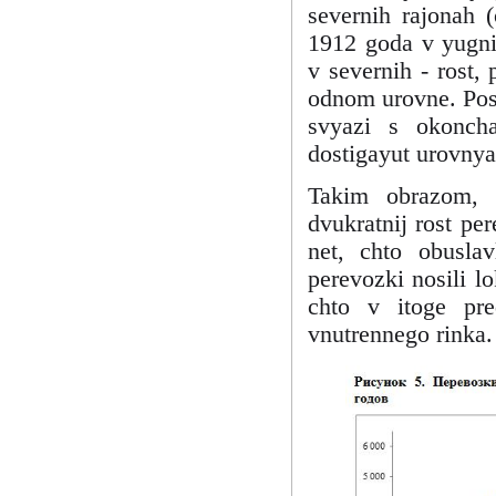
severnih rajonah 
1912 goda v yugni
v severnih - rost,
odnom urovne. Posl
svyazi s okoncha
dostigayut urovny
Takim obrazom, 
dvukratnij rost pe
net, chto obusla
perevozki nosili lo
chto v itoge pred
vnutrennego rinka.