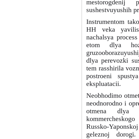
mestorogdenij 
sushestvuyushih pr
Instrumentom tak
HH veka yavilis
nachalsya process
etom dlya hozy
gruzooborazuyushij
dlya perevozki su
tem rasshirila vozm
postroeni spust
ekspluatacii.
Neobhodimo otmeti
neodnorodno i opre
otmena dlya Vl
kommercheskogo po
Russko-Yaponskoj
geleznoj dorog