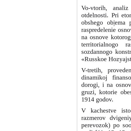
Vo-vtorih, anal
otdelnosti. Pri et
obshego ob|ema pe
raspredelenie osnov
na osnove kotorog
territorialnogo
sozdannogo konstr
«Russkoe Hozyajst
V-tretih, prove
dinamikoj finanso
dorogi, i na osnov
gruzi, kotorie obe
1914 godov.
V kachestve isto
razmerov dvigeni
perevozok) po soo