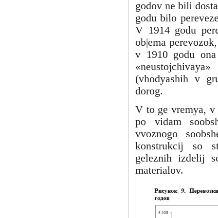
godov ne bili dost
godu bilo pereveze
V 1914 godu perev
ob|ema perevozok, 
v 1910 godu ona 
«neustojchivaya
(vhodyashih v gru
dorog.
V to ge vremya, v 
po vidam soobshe
vvoznogo soobsh
konstrukcij so s
geleznih izdelij s
materialov.