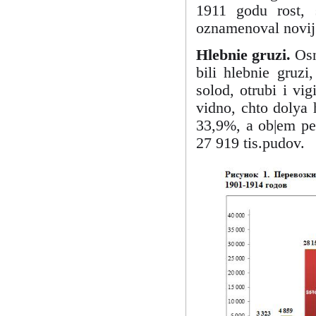
1911 godu rost, 
oznamenoval novij 
Hlebnie gruzi.
Osn
bili hlebnie gruzi
solod, otrubi i vi
vidno, chto dolya
33,9%, a ob|em per
27 919 tis.pudov.