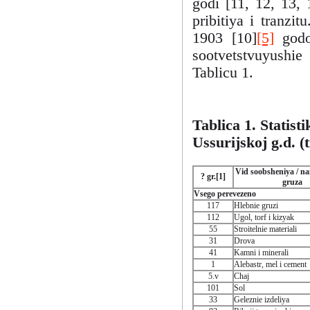
godi [11, 12, 13, 
pribitiya i tranzi
1903 [10]
[5]
godov
sootvetstvuyush
Tablicu 1.
Tablica 1. Statis
Ussurijskoj g.d. (
Vid soobsheniya / n
? gr.[1]
gruza
Vsego perevezeno
117
Hlebnie gruzi
112
Ugol, torf i kizyak
55
Stroitelnie materiali
31
Drova
41
Kamni i minerali
1
Alebastr, mel i cement
5.v
Chaj
101
Sol
33
Geleznie izdeliya