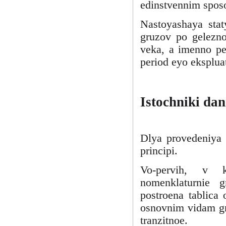
edinstvennim spos
Nastoyashaya staty
gruzov po gelezno
veka, a imenno pe
period eyo ekspluat
Istochniki dan
Dlya provedeniya 
principi.
Vo-pervih, v k
nomenklaturnie g
postroena tablica 
osnovnim vidam gr
tranzitnoe.