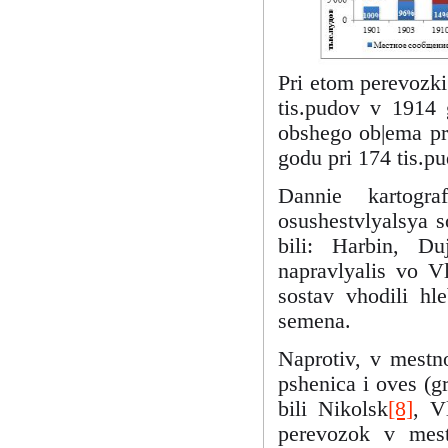
Pri etom perevozki
tis.pudov v 1914 
obshego ob|ema pro
godu pri 174 tis.p
Dannie kartogra
osushestvlyalsya s
bili: Harbin, D
napravlyalis vo V
sostav vhodili hle
semena.
Naprotiv, v mestn
pshenica i oves (g
bili Nikolsk
[8]
, V
perevozok v mes