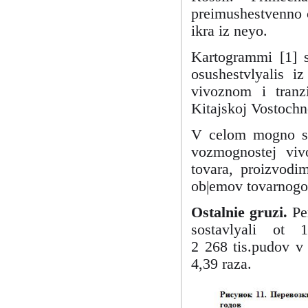
preimushestvenno c
ikra iz neyo.
Kartogrammi [1] s
osushestvlyalis 
vivoznom i tran
Kitajskoj Vostochn
V celom mogno sd
vozmognostej vivo
tovara, proizvodi
ob|emov tovarnogo 
Ostalnie gruzi.
Pe
sostavlyali ot
2 268 tis.pudov v
4,39 raza.