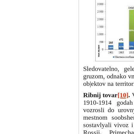
Sledovatelno, gel
gruzom, odnako vme
ob|ektov na territo
Ribnij tovar
[10]
.
1910-1914 godah
vozrosli do urov
mestnom soobshen
sostavlyali vivoz i
Rossii. Primech