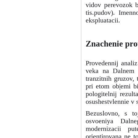
vidov perevozok bi
tis.pudov). Imenno
ekspluatacii.
Znachenie pro
Provedennij anali
veka na Dalnem V
tranzitnih gruzov,
pri etom ob|emi bi
pologitelnij rezult
osushestvlennie v s
Bezuslovno, s toj
osvoeniya Dalne
modernizacii p
orientirovana ne t