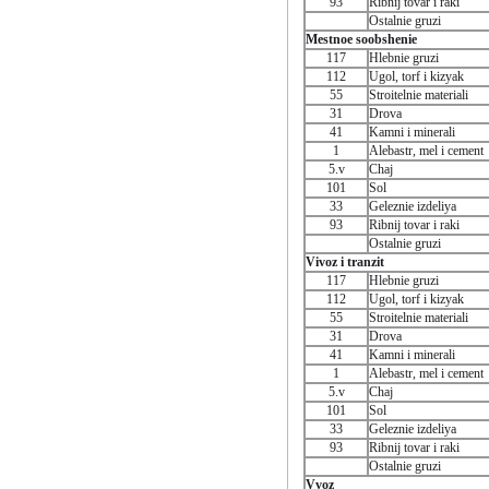
93
Ribnij tovar i raki
Ostalnie gruzi
Mestnoe soobshenie
117
Hlebnie gruzi
112
Ugol, torf i kizyak
55
Stroitelnie materiali
31
Drova
41
Kamni i minerali
1
Alebastr, mel i cement
5.v
Chaj
101
Sol
33
Geleznie izdeliya
93
Ribnij tovar i raki
Ostalnie gruzi
Vivoz i tranzit
117
Hlebnie gruzi
112
Ugol, torf i kizyak
55
Stroitelnie materiali
31
Drova
41
Kamni i minerali
1
Alebastr, mel i cement
5.v
Chaj
101
Sol
33
Geleznie izdeliya
93
Ribnij tovar i raki
Ostalnie gruzi
Vvoz