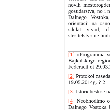
novih mestorogden
gosudarstva, no i 
Dalnego Vostoka,
orientacii na os
sdelat vivod, c
stroitelstvo ne bud
[1]
«Programma soc
Bajkalskogo regio
Federacii ot 29.03
[2]
Protokol zaseda
19.05.2014g. ? 2
[3]
Istoricheskoe na
[4]
Neobhodimo otm
Dalnego Vostoka b