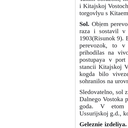
i Kitajskoj Vostoc
torgovlyu s Kitae
Sol.
Ob|em perevoz
raza i sostavil 
1903(Risunok 9). 
perevozok, to v
prihodilas na viv
postupaya v port
stancii Kitajskoj 
kogda bilo vivez
sohranilos na urov
Sledovatelno, sol 
Dalnego Vostoka p
goda. V etom ta
Ussurijskoj g.d., k
Geleznie izdeliya.