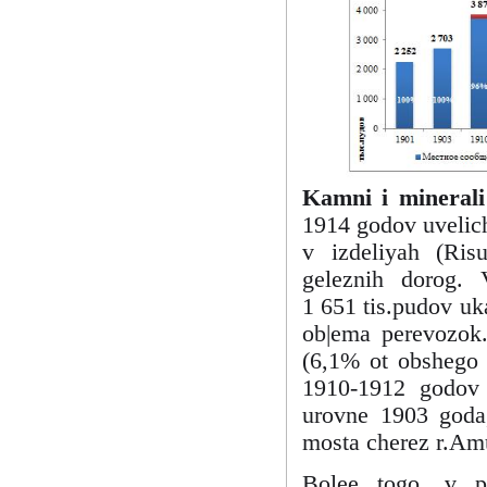
Kamni i minerali 
1914 godov uvelichi
v izdeliyah (Ris
geleznih dorog.
1 651 tis.pudov uk
ob|ema perevozok.
(6,1% ot obshego 
1910-1912 godov
urovne 1903 goda,
mosta cherez r.Am
Bolee togo, v p