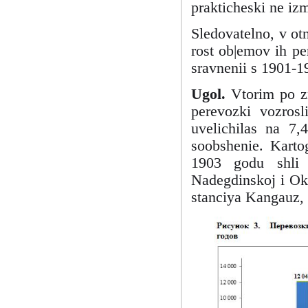
prakticheski ne izm
Sledovatelno, v ot
rost ob|emov ih p
sravnenii s 1901-1
Ugol.
Vtorim po z
perevozki vozros
uvelichilas na 7
soobshenie. Karto
1903 godu shli 
Nadegdinskoj i Ok
stanciya Kangauz,