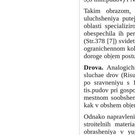
Takim obrazom,
uluchsheniya pute
oblasti specializi
obespechila ih per
(Str.378 [7]) svidet
ogranichennom koli
doroge ob|em postu
Drova.
Analogich
sluchae drov (Ris
po sravneniyu s 
tis.pudov pri gos
mestnom soobsheni
kak v obshem ob|e
Odnako napravleniy
stroitelnih mater
obrasheniya v yug