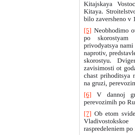
Kitajskaya Vostoc
Kitaya. Stroitels
bilo zaversheno v
[5]
Neobhodimo otm
po skorostyam (
privodyatsya nami 
naprotiv, predstav
skorostyu. Dvige
zavisimosti ot go
chast prihoditsya 
na gruzi, perevozi
[6]
V dannoj gra
perevozimih po Ru
[7]
Ob etom svidet
Vladivostoksko
raspredeleniem po