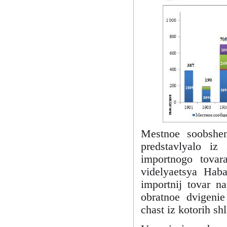
Mestnoe soobshen
predstavlyalo iz
importnogo tovar
videlyaetsya Haba
importnij tovar n
obratnoe dvigenie
chast iz kotorih sh