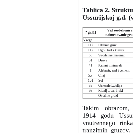
Tablica 2. Strukt
Ussurijskoj g.d.
Vid soobsheniya 
? gr.[1]
naimenovanie gru
Vsego
117
Hlebnie gruzi
112
Ugol, torf i kizyak
55
Stroitelnie materiali
31
Drova
41
Kamni i minerali
1
Alebastr, mel i cement
5.v
Chaj
101
Sol
33
Geleznie izdeliya
93
Ribnij tovar i raki
Ostalnie gruzi
Takim obrazom, 
1914 godu Ussur
vnutrennego rink
tranzitnih gruzov