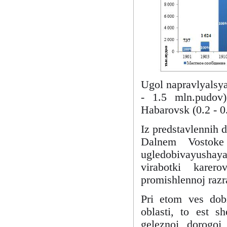
Ugol napravlyalsya
- 1.5 mln.pudov
Habarovsk (0.2 - 0
Iz predstavlennih 
Dalnem Vostoke 
ugledobivayushay
virabotki kare
promishlennoj razr
Pri etom ves dobi
oblasti, to est s
geleznoj dorogo