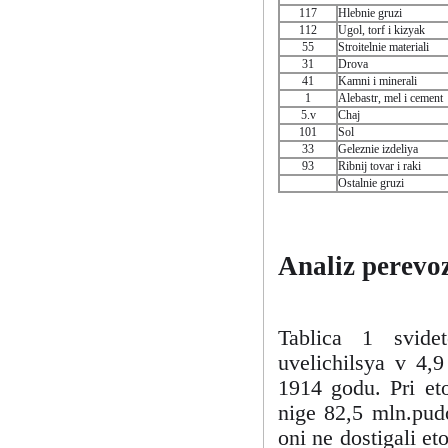
117
Hlebnie gruzi
112
Ugol, torf i kizyak
55
Stroitelnie materiali
31
Drova
41
Kamni i minerali
1
Alebastr, mel i cement
5.v
Chaj
101
Sol
33
Geleznie izdeliya
93
Ribnij tovar i raki
Ostalnie gruzi
Analiz perevo
Tablica 1 svide
uvelichilsya v 4,
1914 godu. Pri et
nige 82,5 mln.pudo
oni ne dostigali et