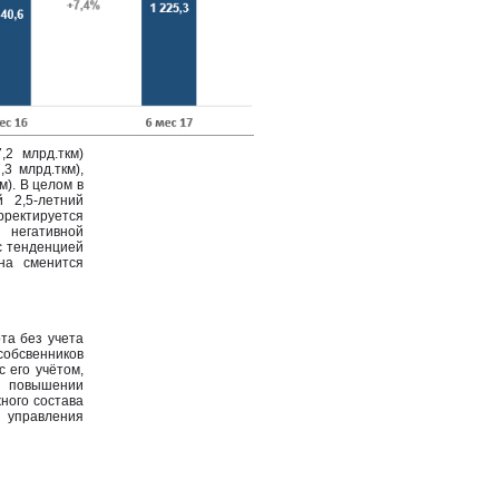
,2 млрд.ткм)
3 млрд.ткм),
м). В целом в
 2,5-летний
рректируется
 негативной
с тенденцией
на сменится
та без учета
обсвенников
 его учётом,
 повышении
ного состава
управления