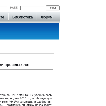
йте
Библиотека
Форум
ами прошлых лет
ставила 620,7 млн.тонн и увеличилась
ным периодом 2016 года. Наилучшую
 кокс (+9,1%), химикаты и удобрения
9%). Негативную динамику показывают