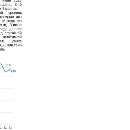
в июне 2017
тавила 3,46
 II квартал -
ый уровень
средние два
 IV квартала
утки). В июне
ционное
днесуточной
 негативной
ая. Однако
3,51 млн.тонн
ла.