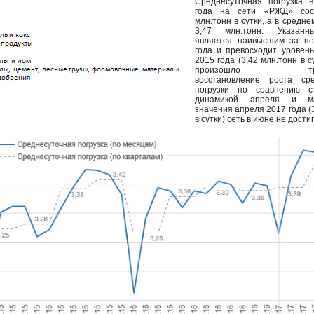
Среднесуточная погрузка 
года на сети «РЖД» сос
млн.тонн в сутки, а в среднем
3,47 млн.тонн. Указанн
является наивысшим за по
года и превосходит уровень
2015 года (3,42 млн.тонн в с
произошло тради
восстановление роста сре
погрузки по сравнению с
динамикой апреля и м
значения апреля 2017 года (
в сутки) сеть в июне не достиг