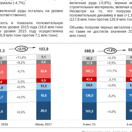
ериалы (-4,7%).
железная руда (-0,8%), черные м
строительные материалы, включая це
железной руды осталась на уровне
Несмотря на то, что погрузка
соответственно).
положительную динамику в мае (+1,1
(117,8 млн.тонн против 126,9 млн.тон
 хоть и показала положительную
игла уровня 2015 года (18,8 млн.тонн
Объемы погрузки черных металлов и 
же уровня 2015 году осуществлена
но также не достигли значения 20
6,9 млн.тонн против 7,1 млн.тонн).
млн.тонн).