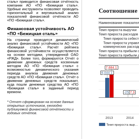
сталь» приводится финансовая отчётность
компании АО «ПО «Бежицкая сталь».
Соотношение 
Удобные инструменты позволяют проводить
горизонтальный и вертикальный анализ
показателей финансовой отчётности АО
«ПО «Бежицкая сталь».
Наименование показате
Финансовая устойчивость АО
Темп прироста выручки
«ПО «Бежицкая сталь»
Темп прироста расходов
Темп прироста себес
На странице проводится динамический
Темп прироста управл
анализ финансовой устойчивости АО «ПО
коммерческих расход
«Бежицкая сталь». Расчёт рейтинга
финансовой устойчивости осуществляется
Темп прироста прибыли 
на основе методики, утвержденной ОАО
Темп прироста прибыли д
«РЖД». Более того, формируется Отчёт о
движении денежных средств косвенным
методом АО «ПО «Бежицкая сталь» с
7,684.1
7,684.1
возможностью динамического указания
6,044.1
6,044.1
периода анализа движения денежных
средств АО «ПО «Бежицкая сталь». Отчёт о
движении денежных средств показывает,
куда пошли денежные средства АО «ПО
«Бежицкая сталь» в заданный период
времени.
7.3
7.3
-25.3
-25.3
* Отчет сформирован на основе данных
открытых источников, ежегодно
публикуемой финансовой отчётности и
годовых отчётов.
2013
2014
Темп прироста выр…