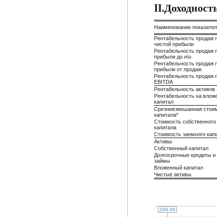
II.Доходнос
Наименование показате
Рентабельность продаж 
чистой прибыли
Рентабельность продаж 
прибыли до н\о
Рентабельность продаж 
прибыли от продаж
Рентабельность продаж 
EBITDA
Рентабельность активов
Рентабельность на влож
капитал
Срезневзвешанная стои
капитала*
Стоимость собственного
капитала
Стоимость заемного кап
Активы
Собственный капитал
Долгосрочные кредиты и
займы
Вложенный капитал
Чистые активы
289.09
289.09