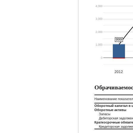
4,000
3,000
2,000
999
999
1,000
0
2012
Обрачиваемос
Наименование показате
Оборотный капитал в 
Оборотные активы
Запасы
Дебиторская задолже
Краткосрочные обязате
Кредиторская задолж