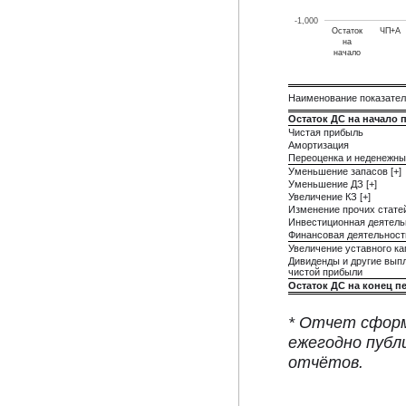
-1,000
Остаток
ЧП+А
на
начало
Наименование показате
Остаток ДС на начало 
Чистая прибыль
Амортизация
Переоценка и неденежны
Уменьшение запасов [+]
Уменьшение ДЗ [+]
Увеличение КЗ [+]
Изменение прочих стате
Инвестиционная деятель
Финансовая деятельност
Увеличение уставного ка
Дивиденды и другие вып
чистой прибыли
Остаток ДС на конец п
* Отчет сформ
ежегодно публ
отчётов.