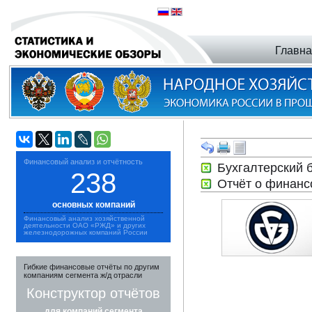
Главн
Финансовый анализ и отчётность
Бухгалтерский 
238
Отчёт о финанс
основных компаний
Финансовый анализ хозяйственной
деятельности ОАО «РЖД» и других
железнодорожных компаний России
Гибкие финансовые отчёты по другим
компаниям сегмента ж/д отрасли
Конструктор отчётов
для компаний сегмента