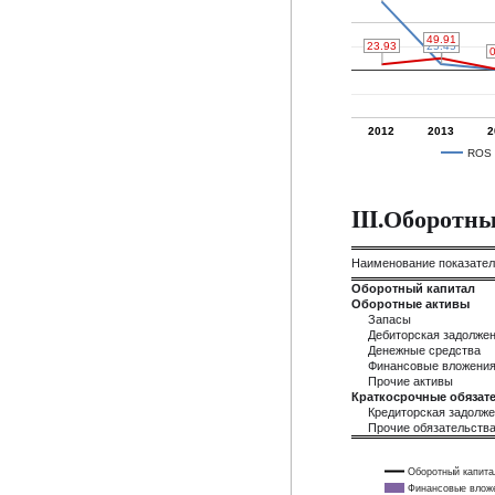
49.91
49.91
25.45
25.45
23.93
23.93
0
0
0
0
2012
2013
2
ROS
III.Оборотн
Наименование показате
Оборотный капитал
Оборотные активы
Запасы
Дебиторская задолже
Денежные средства
Финансовые вложени
Прочие активы
Краткосрочные обязате
Кредиторская задолж
Прочие обязательств
Оборотный капита
Финансовые влож