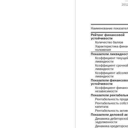
201
Наименование показате
Рейтинг финансовой
устойчивости
Количество баллов
Характеристика фина
положения
Показатели ликвиднос
Коэффициент текуще
ликвидности
Коэффициент срочно
ликвидности
Коэффициент абсолю
ликвидности
Показатели финансов
устойчивости
Коэффициент финанс
независимости
Показатели рентабель
Рентабельность прод
Рентабельность собст
капитала
Рентабельность актив
Показатели деловой а
Динамика дебиторско
задолженности
Динамика кредиторск