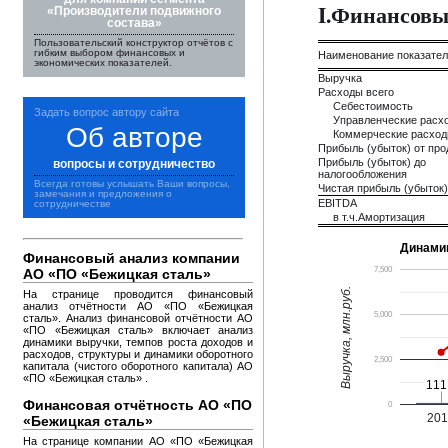
I.Финансовы
«Производители подвижного
состава»
Пользовательский конструктор отчётов с
гибким выбором финансовых и
Наименование показате
экономических показателей.
Выручка
Расходы всего
Себестоимость
Задать вопрос автору сайта
Управленческие расх
Об авторе
Коммерческие расхо
Прибыль (убыток) от пр
Прибыль (убыток) до
вопросы и сотрудничество
налогообложения
Всегда готовы услышать Ваши вопросы,
Чистая прибыль (убыток)
замечания и предложения о
EBITDA
сотрудничестве
в т.ч.Амортизация
Динами
Финансовый анализ компании
7,500
АО «ПО «Бежицкая сталь»
Выручка, млн.руб.
На странице проводится финансовый
анализ отчётности АО «ПО «Бежицкая
5,000
сталь». Анализ финансовой отчётности АО
«ПО «Бежицкая сталь» включает анализ
динамики выручки, темпов роста доходов и
расходов, структуры и динамики оборотного
2,500
капитала (чистого оборотного капитала) АО
«ПО «Бежицкая сталь» .
111
111
Финансовая отчётность АО «ПО
0
20
«Бежицкая сталь»
На странице компании АО «ПО «Бежицкая