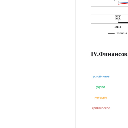
2.6
2.6
2011
Запасы
IV.Финансов
устойчивое
удовл.
неудовл.
критическое