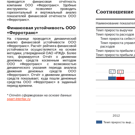
приводится финансовая отчётность
компании ООО «Ферротранс». Удобные
инструменты позволяют проводить
Соотношение 
горизонтальный и вертикальный анализ
показателей финансовой отчётности ООО
«Ферротранс».
Наименование показате
Финансовая устойчивость ООО
Темп прироста выручки
«Ферротранс»
Темп прироста расходов
На странице проводится динамический
Темп прироста себес
анализ финансовой устойчивости ООО
Темп прироста управ
«Ферротранс». Расчёт рейтинга финансовой
расходов
устойчивости осуществляется на основе
Темп прироста прибыли 
методики, утвержденной ОАО «РЖД». Более
Темп прироста прибыли д
того, формируется Отчёт о движении
денежных средств косвенным методом
ООО «Ферротранс» с возможностью
динамического указания периода анализа
движения денежных средств ООО
4.7
4.7
4.1
4.1
«Ферротранс». Отчёт о движении денежных
средств показывает, куда пошли денежные
средства ООО «Ферротранс» в заданный
период времени.
* Отчёт сформирован на основе данных
spart-interfax.ru
2012
Темп прироста выр…