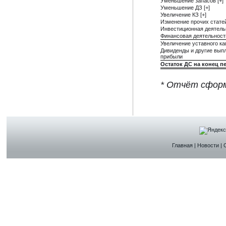
Уменьшение запасов [+]
Уменьшение ДЗ [+]
Увеличение КЗ [+]
Изменение прочих стате
Инвестиционная деятель
Финансовая деятельност
Увеличение уставного ка
Дивиденды и другие выпл
прибыли
Остаток ДС на конец п
* Отчёт сформ
Главная
|
Новости
|