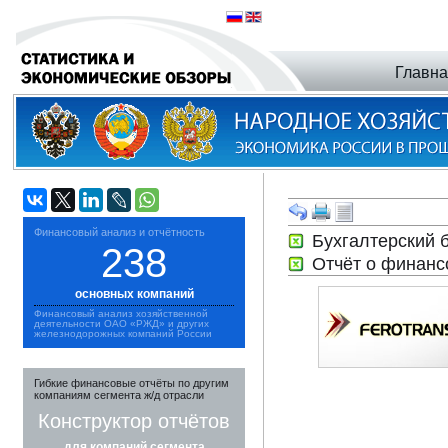
Главн
Финансовый анализ и отчётность
Бухгалтерский
238
Отчёт о финанс
основных компаний
Финансовый анализ хозяйственной
деятельности ОАО «РЖД» и других
железнодорожных компаний России
Гибкие финансовые отчёты по другим
компаниям сегмента ж/д отрасли
Конструктор отчётов
для компаний сегмента