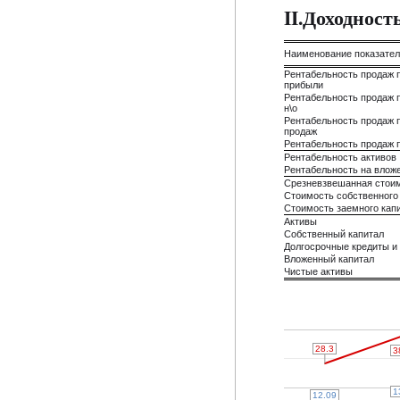
II.Доходнос
Наименование показате
Рентабельность продаж 
прибыли
Рентабельность продаж 
н\о
Рентабельность продаж 
продаж
Рентабельность продаж 
Рентабельность активов
Рентабельность на влож
Срезневзвешанная стоим
Стоимость собственного
Стоимость заемного кап
Активы
Собственный капитал
Долгосрочные кредиты и
Вложенный капитал
Чистые активы
28.3
28.3
3
3
1
1
12.09
12.09