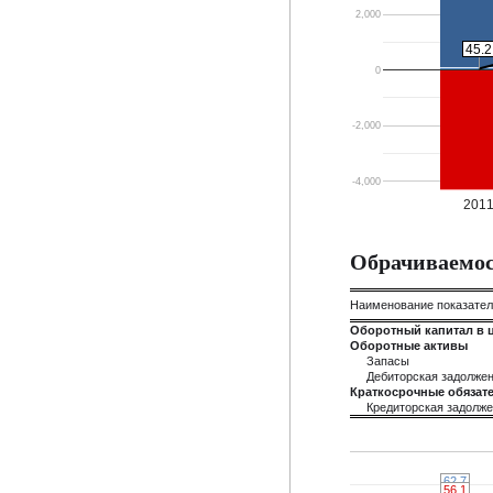
2,000
45.2
45.2
0
-2,000
-4,000
201
Обрачиваемос
Наименование показате
Оборотный капитал в 
Оборотные активы
Запасы
Дебиторская задолже
Краткосрочные обязате
Кредиторская задолж
62.7
62.7
56.1
56.1