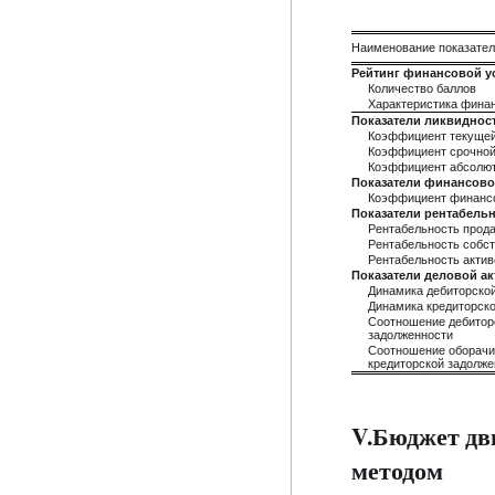
Наименование показате
Рейтинг финансовой у
Количество баллов
Характеристика фина
Показатели ликвиднос
Коэффициент текущей
Коэффициент срочной
Коэффициент абсолют
Показатели финансово
Коэффициент финанс
Показатели рентабель
Рентабельность прод
Рентабельность собст
Рентабельность актив
Показатели деловой а
Динамика дебиторско
Динамика кредиторск
Соотношение дебиторс
задолженности
Соотношение оборачи
кредиторской задолже
V.Бюджет дв
методом