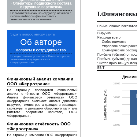
«Операторы подвижного состава
и грузовые перевозки»
I.Финансовы
Пользовательский конструктор отчётов с
гибким выбором финансовых и
экономических показателей.
Наименование показате
Выручка
Задать вопрос автору сайта
Расходы всего
Об авторе
Себестоимость
Управленческие расх
вопросы и сотрудничество
Коммерческие расхо
Прибыль (убыток) от пр
Всегда готовы услышать Ваши вопросы,
Прибыль (убыток) до на
замечания и предложения о
сотрудничестве
Чистая прибыль (убыток)
EBIT
Динами
Финансовый анализ компании
ООО «Ферротранс»
18,000
На странице проводится финансовый
Выручка, млн.руб.
анализ отчётности ООО «Ферротранс».
Анализ финансовой отчётности ООО
16,000
«Ферротранс» включает анализ динамики
выручки, темпов роста доходов и расходов,
структуры и динамики оборотного капитала
14,000
(чистого оборотного капитала) ООО
«Ферротранс» .
Финансовая отчётность ООО
12,000
«Ферротранс»
На странице компании ООО «Ферротранс»