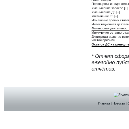
Переоценка и неденежны
Уменьшение запасов [+]
Уменьшение ДЗ [+]
Увеличение КЗ [+]
Изменение прочих стате
Инвестиционная деятель
Финансовая деятельност
Увеличение уставного ка
Дивиденды и другие вып
чистой прибыли
Остаток ДС на конец п
* Отчет сформ
ежегодно публ
отчётов.
Главная
|
Новости
|