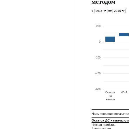
методом
с
по
200
0
-200
-400
-600
Остаток
ЧП+А
на
начало
Наименование показате
Остаток ДС на начало 
Чистая прибыль
Амортизация