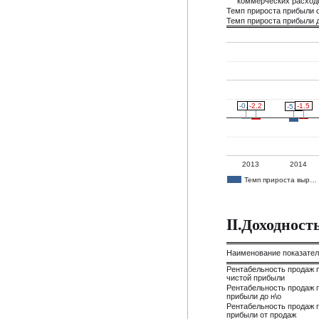
коммерческих расход
Темп прироста прибыли 
Темп прироста прибыли д
-0.9
-0.9
-1.5
-1.5
-2.2
-2.2
-5.3
-5.3
2013
2014
Темп прироста выр…
II.Доходнос
Наименование показате
Рентабельность продаж 
чистой прибыли
Рентабельность продаж 
прибыли до н\о
Рентабельность продаж 
прибыли от продаж