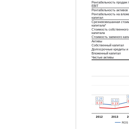
Рентабельность продаж 
EBIT
Рентабельность активов
Рентабельность на влож
капитал
Срезневзвешанная стои
капитала*
Стоимость собственного
капитала
Стоимость заемного кап
Активы
Собственный капитал
Долгосрочные кредиты и
Вложенный капитал
Чистые активы
0
0
0.26
0.26
0.22
0.22
0
0
0.15
0.15
0.13
0.13
2012
2013
2
ROS