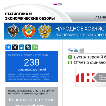
Главн
Финансовый анализ и отчётность
Бухгалтерский 
238
Отчёт о финанс
основных компаний
Финансовый анализ хозяйственной
деятельности ОАО «РЖД» и других
железнодорожных компаний России
Гибкие финансовые отчёты по другим
компаниям сегмента ж/д отрасли
Конструктор отчётов
для компаний сегмента