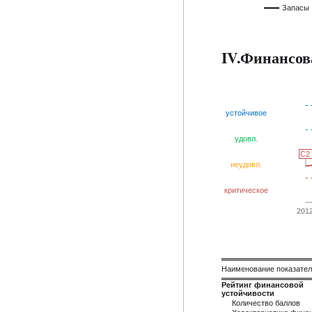
Запасы
IV.Финансов
устойчивое
удовл.
C2
C2
неудовл.
критическое
201
Наименование показате
Рейтинг финансовой
устойчивости
Количество баллов