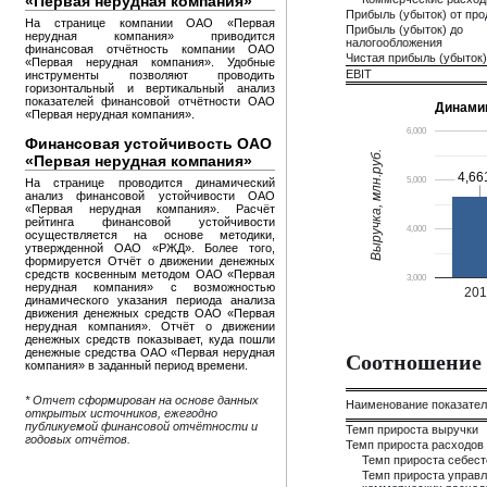
«Первая нерудная компания»
Прибыль (убыток) от пр
На странице компании ОАО «Первая
Прибыль (убыток) до
нерудная компания» приводится
налогообложения
финансовая отчётность компании ОАО
Чистая прибыль (убыток)
«Первая нерудная компания». Удобные
EBIT
инструменты позволяют проводить
горизонтальный и вертикальный анализ
показателей финансовой отчётности ОАО
Динами
«Первая нерудная компания».
6,000
Финансовая устойчивость ОАО
Выручка, млн.руб.
«Первая нерудная компания»
4,66
4,66
5,000
На странице проводится динамический
анализ финансовой устойчивости ОАО
«Первая нерудная компания». Расчёт
рейтинга финансовой устойчивости
4,000
осуществляется на основе методики,
утвержденной ОАО «РЖД». Более того,
формируется Отчёт о движении денежных
средств косвенным методом ОАО «Первая
3,000
нерудная компания» с возможностью
20
динамического указания периода анализа
движения денежных средств ОАО «Первая
нерудная компания». Отчёт о движении
денежных средств показывает, куда пошли
денежные средства ОАО «Первая нерудная
Соотношение 
компания» в заданный период времени.
* Отчет сформирован на основе данных
Наименование показате
открытых источников, ежегодно
публикуемой финансовой отчётности и
Темп прироста выручки
годовых отчётов.
Темп прироста расходов
Темп прироста себес
Темп прироста управл