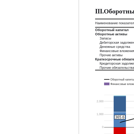
III.Оборотн
Наименование показате
Оборотный капитал
Оборотные активы
Запасы
Дебиторская задолже
Денежные средства
Финансовые вложени
Прочие активы
Краткосрочные обязате
Кредиторская задолж
Прочие обязательств
Оборотный капита
Финансовые влож
2,000
1,000
365.6
365.6
0