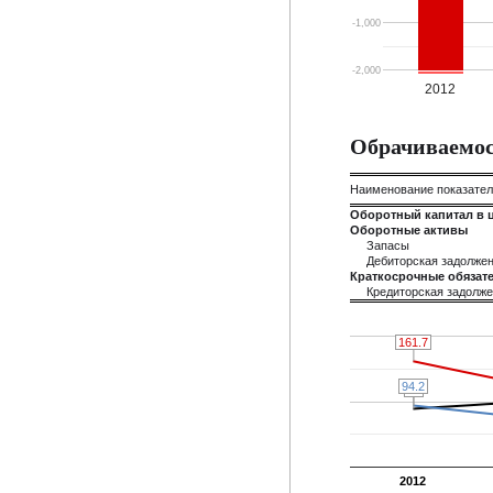
-1,000
-2,000
2012
Обрачиваемос
Наименование показате
Оборотный капитал в 
Оборотные активы
Запасы
Дебиторская задолже
Краткосрочные обязате
Кредиторская задолж
161.7
161.7
94.2
94.2
89
89
2012