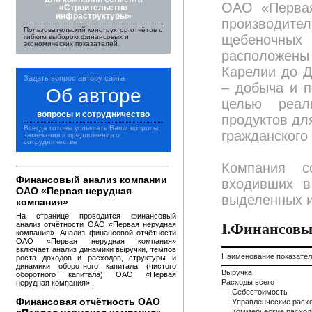
ОАО «Первая
«Строительство
инфраструктуры»
производите
Пользовательский конструктор отчётов с
щебеночных
гибким выбором финансовых и
экономических показателей.
расположены
Карелии до Д
Задать вопрос автору сайта
– добыча и п
Об авторе
целью реал
вопросы и сотрудничество
продуктов дл
Всегда готовы услышать Ваши вопросы,
гражданского 
замечания и предложения о
сотрудничестве
Компания с
Финансовый анализ компании
входивших в
ОАО «Первая нерудная
выделенных и
компания»
На странице проводится финансовый
I.Финансовы
анализ отчётности ОАО «Первая нерудная
компания». Анализ финансовой отчётности
ОАО «Первая нерудная компания»
включает анализ динамики выручки, темпов
Наименование показате
роста доходов и расходов, структуры и
динамики оборотного капитала (чистого
Выручка
оборотного капитала) ОАО «Первая
Расходы всего
нерудная компания» .
Себестоимость
Финансовая отчётность ОАО
Управленческие расх
Коммерческие расхо