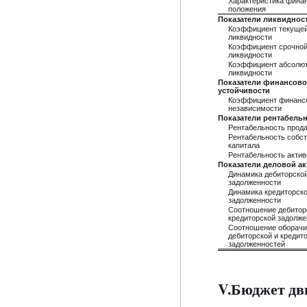
Характеристика фина
положения
Показатели ликвиднос
Коэффициент текуще
ликвидности
Коэффициент срочно
ликвидности
Коэффициент абсолю
ликвидности
Показатели финансов
устойчивости
Коэффициент финанс
независимости
Показатели рентабель
Рентабельность прод
Рентабельность собст
капитала
Рентабельность актив
Показатели деловой а
Динамика дебиторско
задолженности
Динамика кредиторск
задолженности
Соотношение дебитор
кредиторской задолже
Соотношение оборач
дебиторской и кредит
задолженностей
V.Бюджет дв