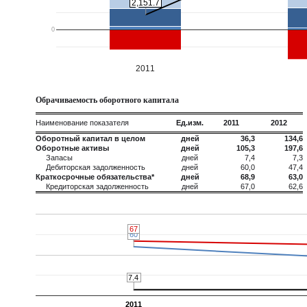
2,151.7
2,151.7
0
2011
Обрачиваемость оборотного капитала
Наименование показателя
Ед.изм.
2011
2012
Оборотный капитал в целом
дней
36,3
134,6
Оборотные активы
дней
105,3
197,6
Запасы
дней
7,4
7,3
Дебиторская задолженность
дней
60,0
47,4
Краткосрочные обязательства*
дней
68,9
63,0
Кредиторская задолженность
дней
67,0
62,6
67
67
60
60
7.4
7.4
2011