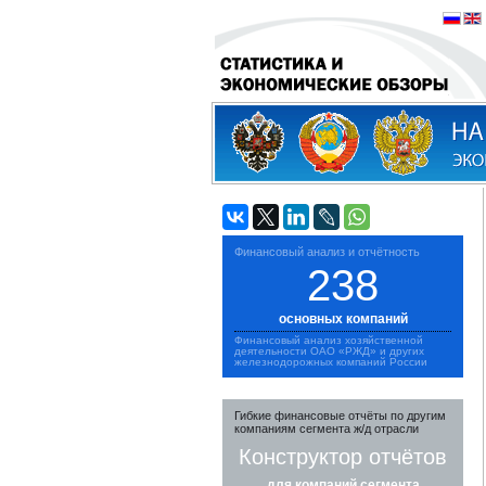
Финансовый анализ и отчётность
238
основных компаний
Финансовый анализ хозяйственной
деятельности ОАО «РЖД» и других
железнодорожных компаний России
Гибкие финансовые отчёты по другим
компаниям сегмента ж/д отрасли
Конструктор отчётов
для компаний сегмента