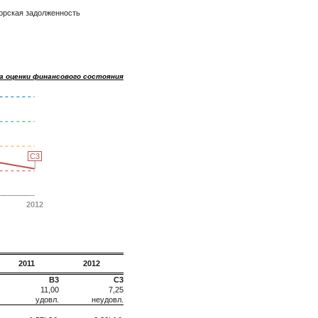
орская задолженность
а оценки финансового состояния
C3
C3
2012
2011
2012
B3
C3
11,00
7,25
удовл.
неудовл.