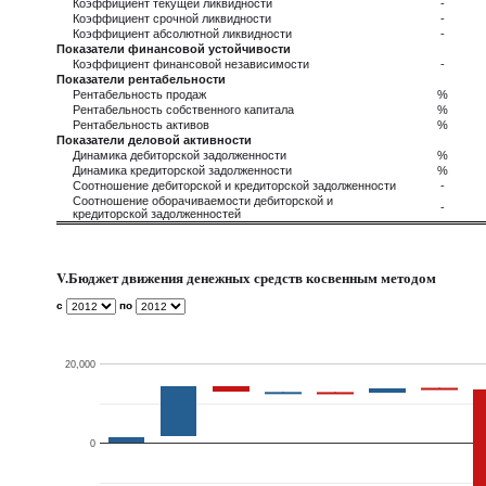
Коэффициент текущей ликвидности
-
Коэффициент срочной ликвидности
-
Коэффициент абсолютной ликвидности
-
Показатели финансовой устойчивости
Коэффициент финансовой независимости
-
Показатели рентабельности
Рентабельность продаж
%
Рентабельность собственного капитала
%
Рентабельность активов
%
Показатели деловой активности
Динамика дебиторской задолженности
%
Динамика кредиторской задолженности
%
Соотношение дебиторской и кредиторской задолженности
-
Соотношение оборачиваемости дебиторской и
-
кредиторской задолженностей
V.Бюджет движения денежных средств косвенным методом
с
по
20,000
0