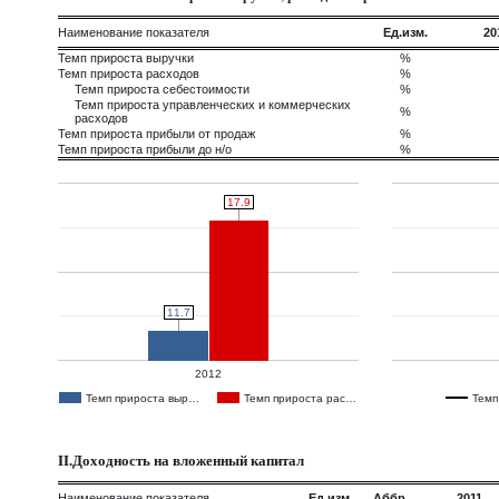
Наименование показателя
Ед.изм.
20
Темп прироста выручки
%
Темп прироста расходов
%
Темп прироста себестоимости
%
Темп прироста управленческих и коммерческих
%
расходов
Темп прироста прибыли от продаж
%
Темп прироста прибыли до н/о
%
17.9
17.9
11.7
11.7
2012
Темп прироста выр…
Темп прироста рас…
Темп
II.Доходность на вложенный капитал
Наименование показателя
Ед.изм.
Аббр.
2011