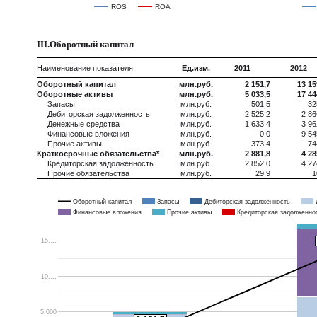
ROS
ROA
III.Оборотный капитал
Наименование показателя
Ед.изм.
2011
2012
Оборотный капитал
млн.руб.
2 151,7
13 15
Оборотные активы
млн.руб.
5 033,5
17 44
Запасы
млн.руб.
501,5
32
Дебиторская задолженность
млн.руб.
2 525,2
2 86
Денежные средства
млн.руб.
1 633,4
3 96
Финансовые вложения
млн.руб.
0,0
9 54
Прочие активы
млн.руб.
373,4
74
Краткосрочные обязательства*
млн.руб.
2 881,8
4 28
Кредиторская задолженность
млн.руб.
2 852,0
4 27
Прочие обязательства
млн.руб.
29,9
1
Оборотный капитал
Запасы
Дебиторская задолженность
Финансовые вложения
Прочие активы
Кредиторская задолженно
15,…
10,…
5,000