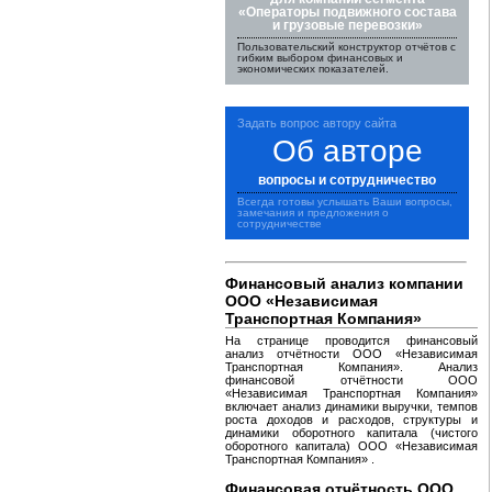
«Операторы подвижного состава
и грузовые перевозки»
Пользовательский конструктор отчётов с
гибким выбором финансовых и
экономических показателей.
Задать вопрос автору сайта
Об авторе
вопросы и сотрудничество
Всегда готовы услышать Ваши вопросы,
замечания и предложения о
сотрудничестве
Финансовый анализ компании
ООО «Независимая
Транспортная Компания»
На странице проводится финансовый
анализ отчётности ООО «Независимая
Транспортная Компания». Анализ
финансовой отчётности ООО
«Независимая Транспортная Компания»
включает анализ динамики выручки, темпов
роста доходов и расходов, структуры и
динамики оборотного капитала (чистого
оборотного капитала) ООО «Независимая
Транспортная Компания» .
Финансовая отчётность ООО