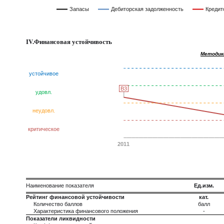
Запасы
Дебиторская задолженность
Кредит
IV.Финансовая устойчивость
Методик
устойчивое
B3
B3
удовл.
неудовл.
критическое
2011
Наименование показателя
Ед.изм.
Рейтинг финансовой устойчивости
кат.
Количество баллов
балл
Характеристика финансового положения
-
Показатели ликвидности