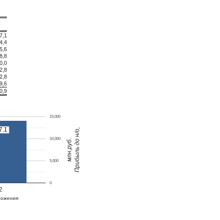
7,1
4,4
5,6
8,8
0,0
2,8
2,8
9,6
0,9
15,000
7.1
7.1
Прибыль до н/о,
10,000
млн.руб.
5,000
0
2
ложения