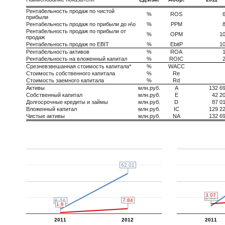
Рентабельность продаж по чистой
%
ROS
прибыли
Рентабельность продаж по прибыли до н\о
%
PPM
Рентабельность продаж по прибыли от
%
OPM
10
продаж
Рентабельность продаж по EBIT
%
EbitP
10
Рентабельность активов
%
ROA
Рентабельность на вложенный капитал
%
ROIC
Срезневзвешанная стоимость капитала*
%
WACC
Стоимость собственного капитала
%
Re
Стоимость заемного капитала
%
Rd
Активы
млн.руб.
A
132 69
Собственный капитал
млн.руб.
E
42 2
Долгосрочные кредиты и займы
млн.руб.
D
87 0
Вложенный капитал
млн.руб.
IC
129 22
Чистые активы
млн.руб.
NA
132 69
62.01
62.01
3.07
3.07
2.35
2.35
7.84
7.84
6.74
6.74
1.8
1.8
2011
2012
2011