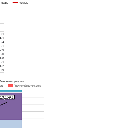
ROIC
WACC
9,1
4,1
5,4
6,1
2,9
5,0
4,8
5,1
4,2
0,9
Денежные средства
сть
Прочие обязательства
13,159.1
13,159.1