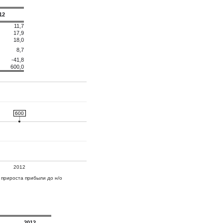
12
11,7
17,9
18,0
8,7
-41,8
600,0
600
600
2012
 прироста прибыли до н/о
2012