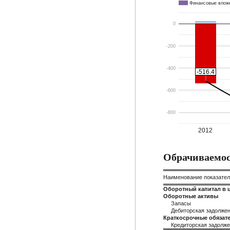
Финансовые влож
0
-200
-400
-516.4
-516.4
-600
-800
2012
Обрачиваемос
Наименование показате
Оборотный капитал в 
Оборотные активы
Запасы
Дебиторская задолже
Краткосрочные обязате
Кредиторская задолж