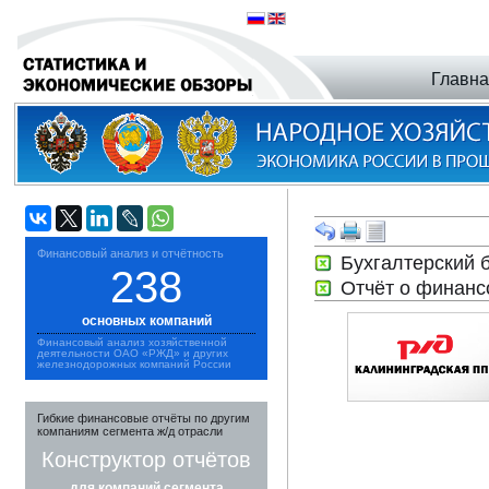
Главн
Финансовый анализ и отчётность
Бухгалтерский 
238
Отчёт о финанс
основных компаний
Финансовый анализ хозяйственной
деятельности ОАО «РЖД» и других
железнодорожных компаний России
Гибкие финансовые отчёты по другим
компаниям сегмента ж/д отрасли
Конструктор отчётов
для компаний сегмента