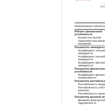
201
Наименование показате
Рейтинг финансовой
устойчивости
Количество баллов
Характеристика фина
положения
Показатели ликвиднос
Коэффициент текуще
ликвидности
Коэффициент срочно
ликвидности
Коэффициент абсолю
ликвидности
Показатели финансов
устойчивости
Коэффициент финанс
независимости
Показатели рентабель
Рентабельность прод
Рентабельность собст
капитала
Рентабельность актив
Показатели деловой а
Динамика дебиторско
задолженности