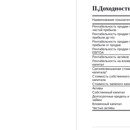
II.Доходнос
Наименование показате
Рентабельность продаж 
чистой прибыли
Рентабельность продаж 
прибыли до н\о
Рентабельность продаж 
прибыли от продаж
Рентабельность продаж 
EBITDA
Рентабельность активов
Рентабельность на влож
капитал
Срезневзвешанная стои
капитала*
Стоимость собственного
капитала
Стоимость заемного кап
Активы
Собственный капитал
Долгосрочные кредиты и
займы
Вложенный капитал
Чистые активы