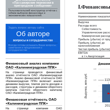
«Пассажирские перевозки в
I.Финансовы
пригородном сообщении»
Пользовательский конструктор отчётов с
гибким выбором финансовых и
экономических показателей.
Наименование показате
Выручка
Расходы всего
Задать вопрос автору сайта
Себестоимость
Об авторе
Управленческие расх
Коммерческие расхо
Прибыль (убыток) от пр
вопросы и сотрудничество
Прибыль (убыток) до
Всегда готовы услышать Ваши вопросы,
налогообложения
замечания и предложения о
Чистая прибыль (убыток)
сотрудничестве
EBITDA
в т.ч.Амортизация
Финансовый анализ компании
Динами
ОАО «Калининградская ППК»
140
На странице проводится финансовый
Выручка, млн.руб.
анализ отчётности ОАО «Калининградская
ППК». Анализ финансовой отчётности ОАО
113
113
120
«Калининградская ППК» включает анализ
динамики выручки, темпов роста доходов и
расходов, структуры и динамики оборотного
капитала (чистого оборотного капитала)
100
ОАО «Калининградская ППК» .
Финансовая отчётность ОАО
80
«Калининградская ППК»
20
На странице компании ОАО