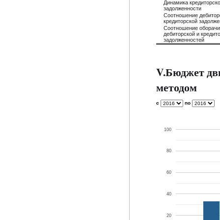
Динамика кредиторск
задолженности
Соотношение дебитор
кредиторской задолже
Соотношение оборач
дебиторской и кредит
задолженностей
V.Бюджет дв
методом
с
по
100
80
60
40
20