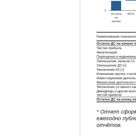
0
Остаток
ЧП+А
на
начало
Наименование показате
Остаток ДС на начало 
Чистая прибыль
Амортизация
Переоценка и неденежны
Уменьшение запасов [+]
Уменьшение ДЗ [+]
Увеличение КЗ [+]
Изменение прочих стате
Инвестиционная деятель
Финансовая деятельност
Увеличение уставного ка
Дивиденды и другие вып
чистой прибыли
Остаток ДС на конец п
* Отчет сформ
ежегодно публ
отчётов.