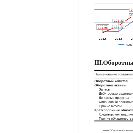
-3
-3
-8
-8
-125.33
-125.33
-169.09
-169.09
-171.33
-171.33
-181.96
-181.96
2012
2013
2
ROS
III.Оборотн
Наименование показате
Оборотный капитал
Оборотные активы
Запасы
Дебиторская задолже
Денежные средства
Финансовые вложени
Прочие активы
Краткосрочные обязате
Кредиторская задолж
Прочие обязательств
Оборотный капита