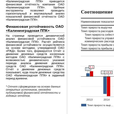
«Калининградская ППК» приводится
финансовая отчётность компании ОАО
«Калининградская ППК». Удобные
Соотношение 
инструменты позволяют проводить
горизонтальный и вертикальный анализ
показателей финансовой отчётности ОАО
«Калининградская ППК».
Наименование показате
Финансовая устойчивость ОАО
Темп прироста выручки
«Калининградская ППК»
Темп прироста расходов
Темп прироста себес
На странице проводится динамический
Темп прироста управл
анализ финансовой устойчивости ОАО
коммерческих расход
«Калининградская ППК». Расчёт рейтинга
финансовой устойчивости осуществляется
Темп прироста прибыли 
на основе методики, утвержденной ОАО
Темп прироста прибыли д
«РЖД». Более того, формируется Отчёт о
движении денежных средств косвенным
методом ОАО «Калининградская ППК» с
возможностью динамического указания
периода анализа движения денежных
средств ОАО «Калининградская ППК».
5.1
5.1
3.2
3.2
Отчёт о движении денежных средств
показывает, куда пошли денежные средства
-17.5
-17.5
-19.8
-19.8
ОАО «Калининградская ППК» в заданный
период времени.
* Отчет сформирован на основе данных
открытых источников, ежегодно
публикуемой финансовой отчётности и
годовых отчётов.
2013
2014
Темп прироста выр…