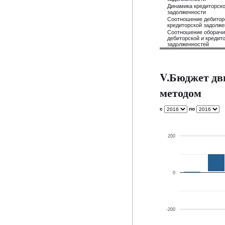
Динамика кредиторск
задолженности
Соотношение дебитор
кредиторской задолже
Соотношение оборач
дебиторской и кредит
задолженностей
V.Бюджет дв
методом
с
по
200
0
-200