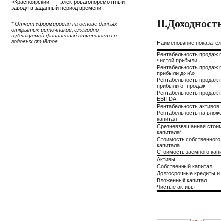
«Красноярский электровагоноремонтный
завод» в заданный период времени.
II.Доходнос
* Отчет сформирован на основе данных
открытых источников, ежегодно
публикуемой финансовой отчётности и
годовых отчётов.
Наименование показате
Рентабельность продаж 
чистой прибыли
Рентабельность продаж 
прибыли до н\о
Рентабельность продаж 
прибыли от продаж
Рентабельность продаж 
EBITDA
Рентабельность активов
Рентабельность на влож
капитал
Срезневзвешанная стои
капитала*
Стоимость собственного
капитала
Стоимость заемного кап
Активы
Собственный капитал
Долгосрочные кредиты и
Вложенный капитал
Чистые активы