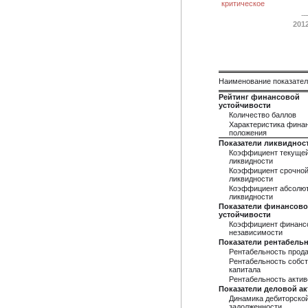
критическое
201
Наименование показате
Рейтинг финансовой
устойчивости
Количество баллов
Характеристика фина
положения
Показатели ликвиднос
Коэффициент текуще
ликвидности
Коэффициент срочно
ликвидности
Коэффициент абсолю
ликвидности
Показатели финансов
устойчивости
Коэффициент финанс
независимости
Показатели рентабель
Рентабельность прод
Рентабельность собст
капитала
Рентабельность актив
Показатели деловой а
Динамика дебиторско
задолженности