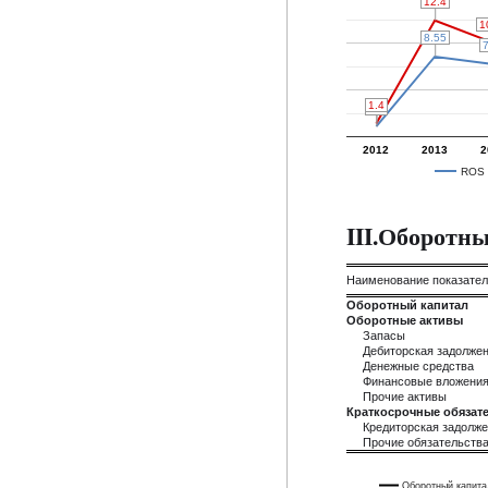
12.4
12.4
1
1
8.55
8.55
7
7
1.4
1.4
1.1
1.1
2012
2013
2
ROS
III.Оборотн
Наименование показате
Оборотный капитал
Оборотные активы
Запасы
Дебиторская задолже
Денежные средства
Финансовые вложени
Прочие активы
Краткосрочные обязате
Кредиторская задолж
Прочие обязательств
Оборотный капита