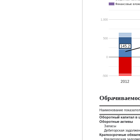
Финансовые влож
1,000
500
145.2
145.2
0
-500
2012
Обрачиваемос
Наименование показате
Оборотный капитал в 
Оборотные активы
Запасы
Дебиторская задолже
Краткосрочные обязате
Кредиторская задолж