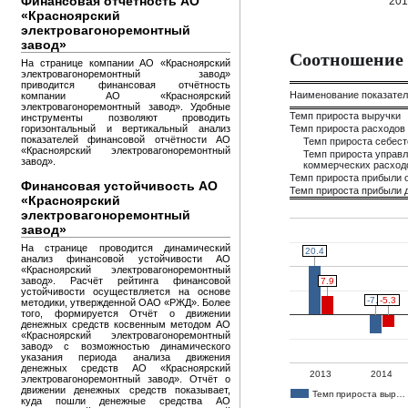
Финансовая отчётность АО
20
«Красноярский
электровагоноремонтный
завод»
Соотношение 
На странице компании АО «Красноярский
электровагоноремонтный завод»
приводится финансовая отчётность
Наименование показате
компании АО «Красноярский
электровагоноремонтный завод». Удобные
Темп прироста выручки
инструменты позволяют проводить
горизонтальный и вертикальный анализ
Темп прироста расходов
показателей финансовой отчётности АО
Темп прироста себес
«Красноярский электровагоноремонтный
Темп прироста управл
завод».
коммерческих расход
Темп прироста прибыли 
Финансовая устойчивость АО
Темп прироста прибыли д
«Красноярский
электровагоноремонтный
завод»
На странице проводится динамический
20.4
20.4
анализ финансовой устойчивости АО
«Красноярский электровагоноремонтный
завод». Расчёт рейтинга финансовой
7.9
7.9
устойчивости осуществляется на основе
-7.8
-7.8
-5.3
-5.3
методики, утвержденной ОАО «РЖД». Более
того, формируется Отчёт о движении
денежных средств косвенным методом АО
«Красноярский электровагоноремонтный
завод» с возможностью динамического
указания периода анализа движения
денежных средств АО «Красноярский
2013
2014
электровагоноремонтный завод». Отчёт о
движении денежных средств показывает,
Темп прироста выр…
куда пошли денежные средства АО