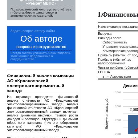
«Ремонт МВПС»
Пользовательский конструктор отчётов с
I.Финансовы
гибким выбором финансовых и
экономических показателей.
Наименование показате
Задать вопрос автору сайта
Выручка
Об авторе
Расходы всего
Себестоимость
вопросы и сотрудничество
Управленческие расх
Коммерческие расхо
Всегда готовы услышать Ваши вопросы,
Прибыль (убыток) от пр
замечания и предложения о
сотрудничестве
Прибыль (убыток) до
налогообложения
Чистая прибыль (убыток)
EBITDA
Финансовый анализ компании
в т.ч.Амортизация
АО «Красноярский
электровагоноремонтный
Динами
завод»
3,500
На странице проводится финансовый
Выручка, млн.руб.
анализ отчётности АО «Красноярский
электровагоноремонтный завод». Анализ
3,000
финансовой отчётности АО «Красноярский
2,68
2,68
электровагоноремонтный завод» включает
анализ динамики выручки, темпов роста
доходов и расходов, структуры и динамики
2,500
оборотного капитала (чистого оборотного
капитала) АО «Красноярский
электровагоноремонтный завод» .
2,000