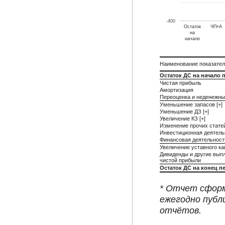
-400
Остаток
ЧП+А
на
начало
Наименование показате
Остаток ДС на начало 
Чистая прибыль
Амортизация
Переоценка и неденежны
Уменьшение запасов [+]
Уменьшение ДЗ [+]
Увеличение КЗ [+]
Изменение прочих стате
Инвестиционная деятель
Финансовая деятельност
Увеличение уставного ка
Дивиденды и другие вып
чистой прибыли
Остаток ДС на конец п
* Отчет сформ
ежегодно публ
отчётов.