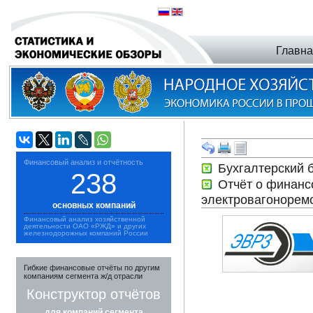
Главн
Финансовый анализ и отчётность
Бухгалтерский 
238
Отчёт о финанс
электровагонорем
основных компаний
Финансовый анализ хозяйственной
деятельности ОАО «РЖД» и других
железнодорожных компаний России
Гибкие финансовые отчёты по другим
компаниям сегмента ж/д отрасли
Конструктор отчётов
для компаний сегмента