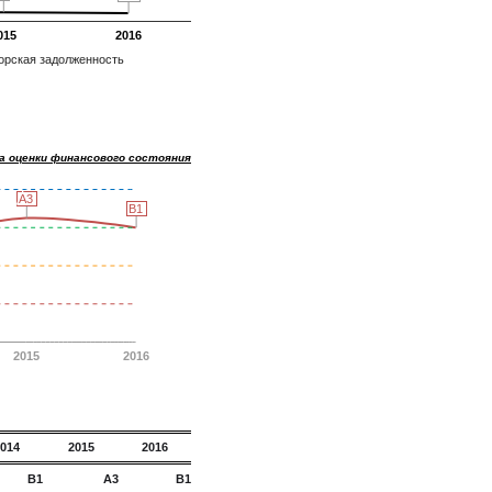
015
2016
орская задолженность
а оценки финансового состояния
A3
A3
B1
B1
2015
2016
014
2015
2016
B1
A3
B1