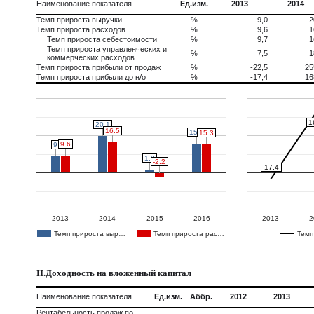
Наименование показателя
Ед.изм.
2013
2014
Темп прироста выручки
%
9,0
2
Темп прироста расходов
%
9,6
1
Темп прироста себестоимости
%
9,7
1
Темп прироста управленческих и
%
7,5
1
коммерческих расходов
Темп прироста прибыли от продаж
%
-22,5
25
Темп прироста прибыли до н/о
%
-17,4
16
1
1
20.1
20.1
16.5
16.5
15.9
15.9
15.3
15.3
9.6
9.6
9
9
1.8
1.8
-2.2
-2.2
-17.4
-17.4
2013
2014
2015
2016
2013
2
Темп прироста выр…
Темп прироста рас…
Темп
II.Доходность на вложенный капитал
Наименование показателя
Ед.изм.
Аббр.
2012
2013
Рентабельность продаж по