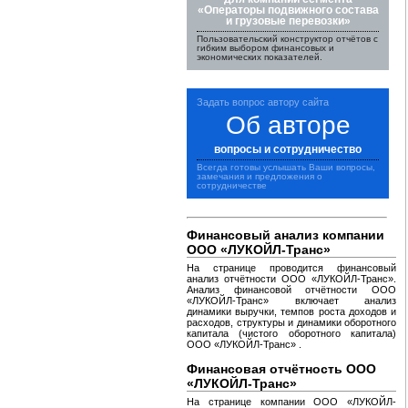
«Операторы подвижного состава
и грузовые перевозки»
Пользовательский конструктор отчётов с
гибким выбором финансовых и
экономических показателей.
Задать вопрос автору сайта
Об авторе
вопросы и сотрудничество
Всегда готовы услышать Ваши вопросы,
замечания и предложения о
сотрудничестве
Финансовый анализ компании
ООО «ЛУКОЙЛ-Транс»
На странице проводится финансовый
анализ отчётности ООО «ЛУКОЙЛ-Транс».
Анализ финансовой отчётности ООО
«ЛУКОЙЛ-Транс» включает анализ
динамики выручки, темпов роста доходов и
расходов, структуры и динамики оборотного
капитала (чистого оборотного капитала)
ООО «ЛУКОЙЛ-Транс» .
Финансовая отчётность ООО
«ЛУКОЙЛ-Транс»
На странице компании ООО «ЛУКОЙЛ-