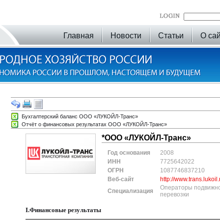
Главная
Новости
Статьи
О са
Бухгалтерский баланс ООО «ЛУКОЙЛ-Транс»
Отчёт о финансовых результатах ООО «ЛУКОЙЛ-Транс»
*ООО «ЛУКОЙЛ-Транс»
Год основания
2008
ИНН
7725642022
ОГРН
1087746837210
Веб-сайт
http://www.trans.lukoil.
Операторы подвижног
Специализация
перевозки
I.Финансовые результаты