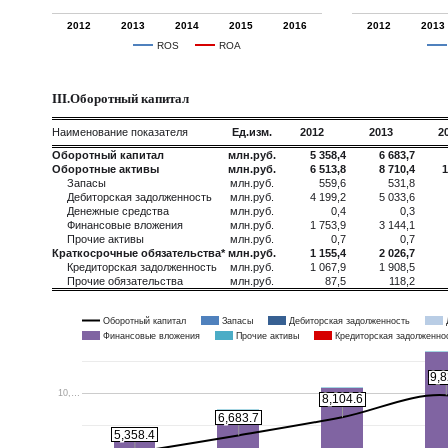
2012
2013
2014
2015
2016
2012
2013
ROS
ROA
III.Оборотный капитал
Наименование показателя
Ед.изм.
2012
2013
2
Оборотный капитал
млн.руб.
5 358,4
6 683,7
Оборотные активы
млн.руб.
6 513,8
8 710,4
1
Запасы
млн.руб.
559,6
531,8
Дебиторская задолженность
млн.руб.
4 199,2
5 033,6
Денежные средства
млн.руб.
0,4
0,3
Финансовые вложения
млн.руб.
1 753,9
3 144,1
Прочие активы
млн.руб.
0,7
0,7
Краткосрочные обязательства*
млн.руб.
1 155,4
2 026,7
Кредиторская задолженность
млн.руб.
1 067,9
1 908,5
Прочие обязательства
млн.руб.
87,5
118,2
Оборотный капитал
Запасы
Дебиторская задолженность
Финансовые вложения
Прочие активы
Кредиторская задолженно
9,
9,
10,…
8,104.6
8,104.6
6,683.7
6,683.7
5,358.4
5,358.4