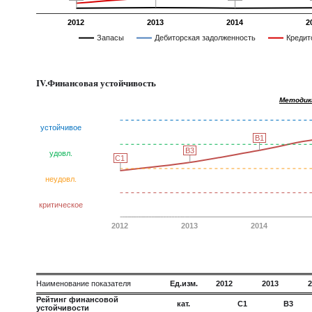
2012
2013
2014
2
Запасы
Дебиторская задолженность
Кредит
IV.Финансовая устойчивость
Методик
устойчивое
B1
B1
B3
B3
удовл.
C1
C1
неудовл.
критическое
2012
2013
2014
Наименование показателя
Ед.изм.
2012
2013
2
Рейтинг финансовой
кат.
C1
B3
устойчивости