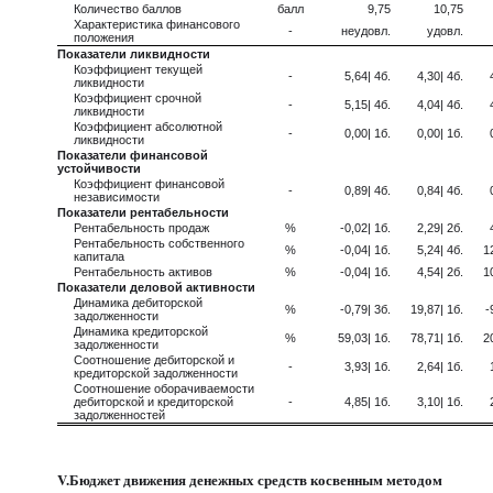
Количество баллов
балл
9,75
10,75
Характеристика финансового
-
неудовл.
удовл.
положения
Показатели ликвидности
Коэффициент текущей
-
5,64| 4б.
4,30| 4б.
ликвидности
Коэффициент срочной
-
5,15| 4б.
4,04| 4б.
ликвидности
Коэффициент абсолютной
-
0,00| 1б.
0,00| 1б.
ликвидности
Показатели финансовой
устойчивости
Коэффициент финансовой
-
0,89| 4б.
0,84| 4б.
независимости
Показатели рентабельности
Рентабельность продаж
%
-0,02| 1б.
2,29| 2б.
Рентабельность собственного
%
-0,04| 1б.
5,24| 4б.
1
капитала
Рентабельность активов
%
-0,04| 1б.
4,54| 2б.
1
Показатели деловой активности
Динамика дебиторской
%
-0,79| 3б.
19,87| 1б.
-
задолженности
Динамика кредиторской
%
59,03| 1б.
78,71| 1б.
2
задолженности
Соотношение дебиторской и
-
3,93| 1б.
2,64| 1б.
кредиторской задолженности
Соотношение оборачиваемости
дебиторской и кредиторской
-
4,85| 1б.
3,10| 1б.
задолженностей
V.Бюджет движения денежных средств косвенным методом