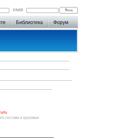
йте
Библиотека
Форум
ru/ru
о состава и грузовые