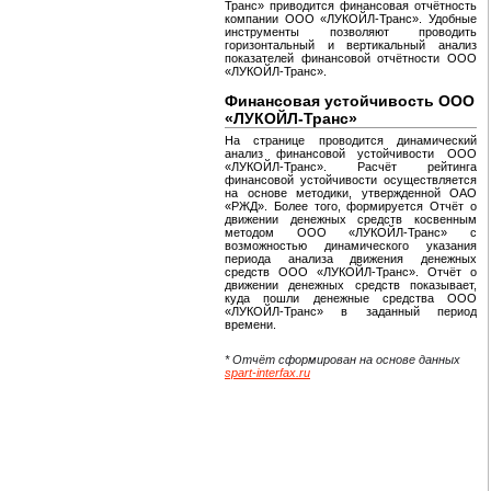
Транс» приводится финансовая отчётность
компании ООО «ЛУКОЙЛ-Транс». Удобные
инструменты позволяют проводить
горизонтальный и вертикальный анализ
показателей финансовой отчётности ООО
«ЛУКОЙЛ-Транс».
Финансовая устойчивость ООО
«ЛУКОЙЛ-Транс»
На странице проводится динамический
анализ финансовой устойчивости ООО
«ЛУКОЙЛ-Транс». Расчёт рейтинга
финансовой устойчивости осуществляется
на основе методики, утвержденной ОАО
«РЖД». Более того, формируется Отчёт о
движении денежных средств косвенным
методом ООО «ЛУКОЙЛ-Транс» с
возможностью динамического указания
периода анализа движения денежных
средств ООО «ЛУКОЙЛ-Транс». Отчёт о
движении денежных средств показывает,
куда пошли денежные средства ООО
«ЛУКОЙЛ-Транс» в заданный период
времени.
* Отчёт сформирован на основе данных
spart-interfax.ru