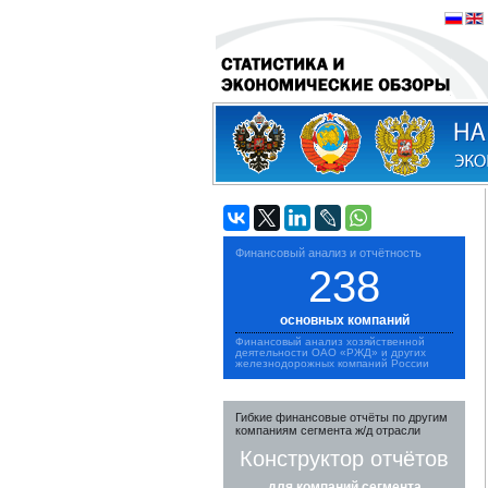
Финансовый анализ и отчётность
238
основных компаний
Финансовый анализ хозяйственной
деятельности ОАО «РЖД» и других
железнодорожных компаний России
Гибкие финансовые отчёты по другим
компаниям сегмента ж/д отрасли
Конструктор отчётов
для компаний сегмента