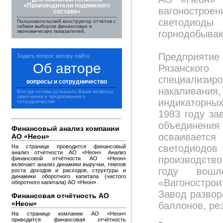
«Производители подвижного
вагонострое
состава»
светодиод
Пользовательский конструктор отчётов с
гибким выбором финансовых и
экономических показателей.
горнодобыва
Предприятие
Задать вопрос автору сайта
Об авторе
Рязанског
специализиро
вопросы и сотрудничество
накаливания
Всегда готовы услышать Ваши вопросы,
замечания и предложения о
индикаторных
сотрудничестве
1983 году за
объединения 
Финансовый анализ компании
осваивается
АО «Неон»
светодиод
На странице проводится финансовый
анализ отчётности АО «Неон». Анализ
производств
финансовой отчётности АО «Неон»
включает анализ динамики выручки, темпов
году вош
роста доходов и расходов, структуры и
динамики оборотного капитала (чистого
«Вагоностро
оборотного капитала) АО «Неон» .
Завод развор
Финансовая отчётность АО
«Неон»
баллонов, ре
На странице компании АО «Неон»
приводится финансовая отчётность