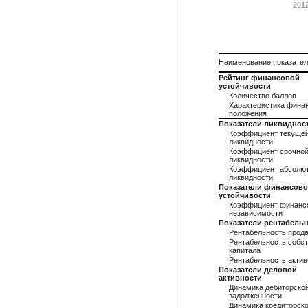
201
Наименование показате
Рейтинг финансовой
устойчивости
Количество баллов
Характеристика фина
положения
Показатели ликвиднос
Коэффициент текуще
ликвидности
Коэффициент срочно
ликвидности
Коэффициент абсолю
ликвидности
Показатели финансов
устойчивости
Коэффициент финанс
независимости
Показатели рентабель
Рентабельность прод
Рентабельность собст
капитала
Рентабельность актив
Показатели деловой
активности
Динамика дебиторско
задолженности
Динамика кредиторск