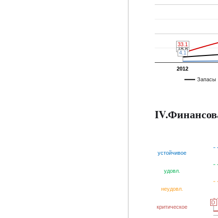
33.1
33.1
18.8
18.8
4.1
4.1
2012
Запасы
IV.Финансов
устойчивое
удовл.
неудовл.
D
D
критическое