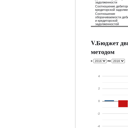
задолженности
Соотношение дебитор
кредиторской задолже
Соотношение
оборачиваемости деб
и кредиторской
задолженностей
V.Бюджет дв
методом
с
по
4
2
0
-2
-4