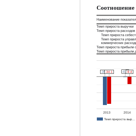
Соотношение 
Наименование показате
Темп прироста выручки
Темп прироста расходов
Темп прироста себес
Темп прироста управл
коммерческих расход
Темп прироста прибыли 
Темп прироста прибыли д
-0.5
-0.5
-35.5
-35.5
-34.1
-34.1
-9.4
-9.4
2013
2014
Темп прироста выр…