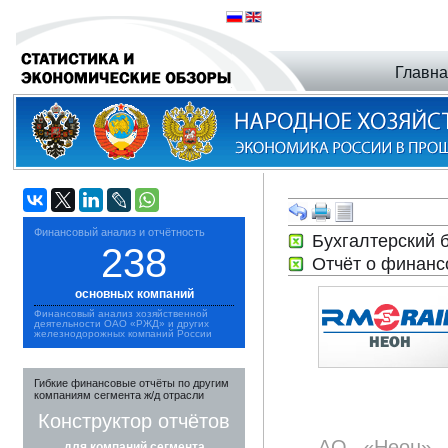
Главн
Финансовый анализ и отчётность
Бухгалтерский 
238
Отчёт о финанс
основных компаний
Финансовый анализ хозяйственной
деятельности ОАО «РЖД» и других
железнодорожных компаний России
Гибкие финансовые отчёты по другим
компаниям сегмента ж/д отрасли
Конструктор отчётов
АО «Неон» 
для компаний сегмента