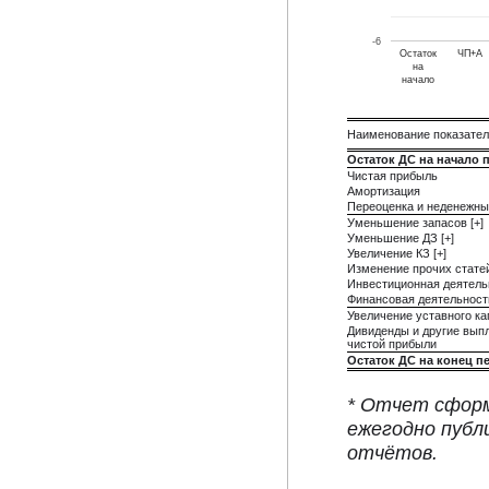
-6
Остаток
ЧП+А
на
начало
Наименование показате
Остаток ДС на начало 
Чистая прибыль
Амортизация
Переоценка и неденежны
Уменьшение запасов [+]
Уменьшение ДЗ [+]
Увеличение КЗ [+]
Изменение прочих стате
Инвестиционная деятель
Финансовая деятельност
Увеличение уставного ка
Дивиденды и другие вып
чистой прибыли
Остаток ДС на конец п
* Отчет сформ
ежегодно публ
отчётов.