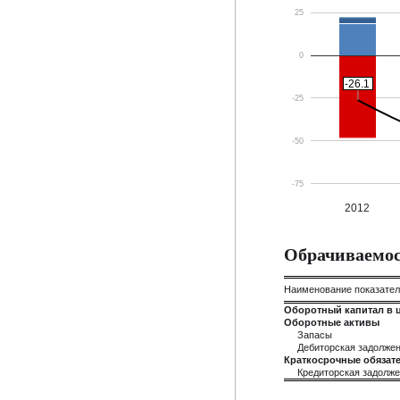
25
0
-26.1
-26.1
-25
-50
-75
2012
Обрачиваемос
Наименование показате
Оборотный капитал в 
Оборотные активы
Запасы
Дебиторская задолже
Краткосрочные обязате
Кредиторская задолж