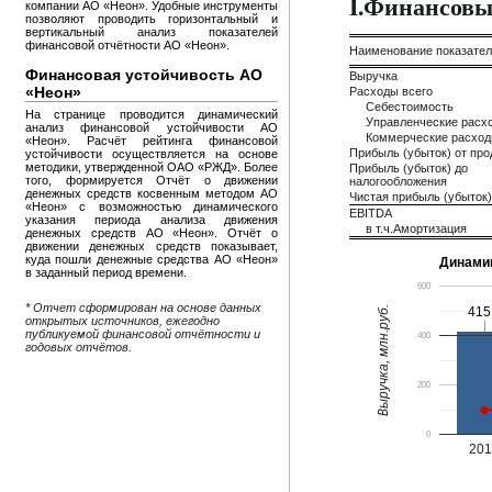
I.Финансовы
компании АО «Неон». Удобные инструменты
позволяют проводить горизонтальный и
вертикальный анализ показателей
финансовой отчётности АО «Неон».
Наименование показате
Финансовая устойчивость АО
Выручка
«Неон»
Расходы всего
Себестоимость
На странице проводится динамический
Управленческие расх
анализ финансовой устойчивости АО
Коммерческие расхо
«Неон». Расчёт рейтинга финансовой
Прибыль (убыток) от пр
устойчивости осуществляется на основе
методики, утвержденной ОАО «РЖД». Более
Прибыль (убыток) до
того, формируется Отчёт о движении
налогообложения
денежных средств косвенным методом АО
Чистая прибыль (убыток)
«Неон» с возможностью динамического
EBITDA
указания периода анализа движения
в т.ч.Амортизация
денежных средств АО «Неон». Отчёт о
движении денежных средств показывает,
куда пошли денежные средства АО «Неон»
Динами
в заданный период времени.
600
* Отчет сформирован на основе данных
Выручка, млн.руб.
415
415
открытых источников, ежегодно
публикуемой финансовой отчётности и
400
годовых отчётов.
200
0
20