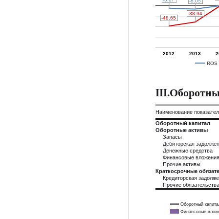
-8.05
-8.05
-38.94
-38.94
-48.65
-48.65
2012
2013
2
ROS
III.Оборотн
Наименование показате
Оборотный капитал
Оборотные активы
Запасы
Дебиторская задолже
Денежные средства
Финансовые вложени
Прочие активы
Краткосрочные обязате
Кредиторская задолж
Прочие обязательств
Оборотный капита
Финансовые влож