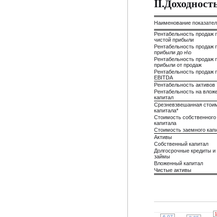
II.Доходнос
Наименование показате
Рентабельность продаж 
чистой прибыли
Рентабельность продаж 
прибыли до н\о
Рентабельность продаж 
прибыли от продаж
Рентабельность продаж 
EBITDA
Рентабельность активов
Рентабельность на влож
капитал
Срезневзвешанная стои
капитала*
Стоимость собственного
капитала
Стоимость заемного кап
Активы
Собственный капитал
Долгосрочные кредиты и
займы
Вложенный капитал
Чистые активы
1
1
0
0
-6.07
-6.07