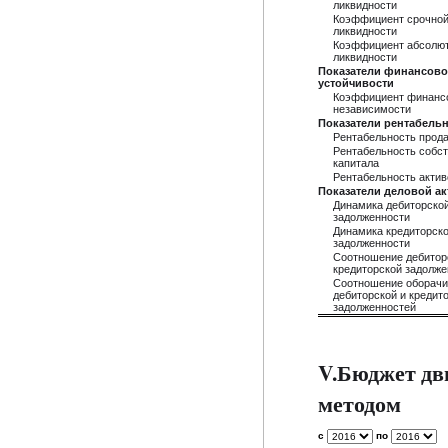
ликвидности
Коэффициент срочно
ликвидности
Коэффициент абсолю
ликвидности
Показатели финансов
устойчивости
Коэффициент финанс
независимости
Показатели рентабель
Рентабельность прод
Рентабельность собст
капитала
Рентабельность актив
Показатели деловой а
Динамика дебиторско
задолженности
Динамика кредиторск
задолженности
Соотношение дебитор
кредиторской задолже
Соотношение оборач
дебиторской и кредит
задолженностей
V.Бюджет дв
методом
с
по