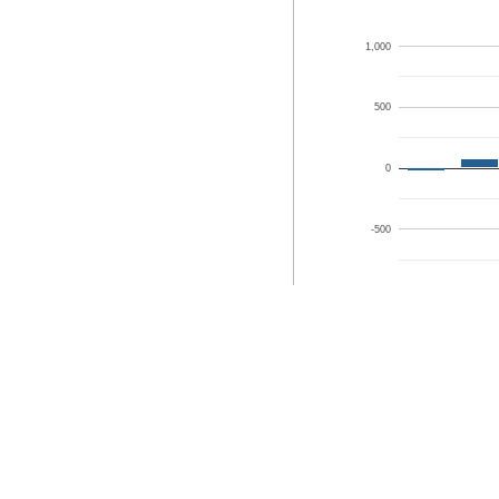
1,000
500
0
-500
-1,000
Остаток
ЧП+А
на
начало
Наименование показате
Остаток ДС на начало 
Чистая прибыль
Амортизация
Переоценка и неденежны
Уменьшение запасов [+]
Уменьшение ДЗ [+]