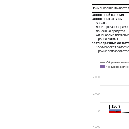
Наименование показате
Оборотный капитал
Оборотные активы
Запасы
Дебиторская задолже
Денежные средства
Финансовые вложени
Прочие активы
Краткосрочные обязате
Кредиторская задолж
Прочие обязательств
Оборотный капита
Финансовые влож
4,000
2,000
-120.8
-120.8
0
-2,000