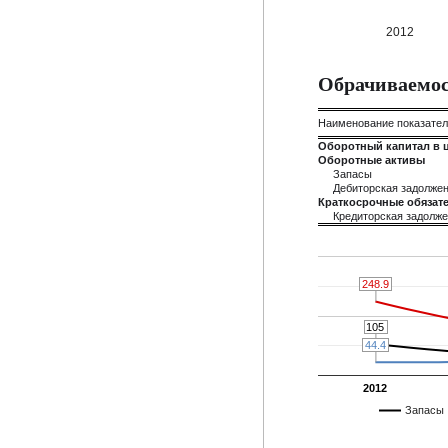
2012
Обрачиваемос
Наименование показате
Оборотный капитал в 
Оборотные активы
Запасы
Дебиторская задолже
Краткосрочные обязате
Кредиторская задолж
248.9
248.9
105
105
44.4
44.4
2012
Запасы