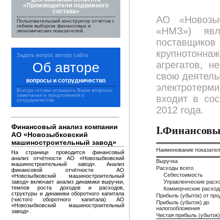
«Производители подвижного
состава»
АО «Новозы
Пользовательский конструктор отчётов с
гибким выбором финансовых и
«НМЗ») явл
экономических показателей.
поставщико
крупнотонн
Задать вопрос автору сайта
агрегатов, 
Об авторе
свою деятель
вопросы и сотрудничество
электротерм
Всегда готовы услышать Ваши вопросы,
замечания и предложения о
входит в со
сотрудничестве
2012 года.
I.Финансовы
Финансовый анализ компании
АО «Новозыбковский
машиностроительный завод»
Наименование показате
На странице проводится финансовый
анализ отчётности АО «Новозыбковский
Выручка
машиностроительный завод». Анализ
Расходы всего
финансовой отчётности АО
Себестоимость
«Новозыбковский машиностроительный
завод» включает анализ динамики выручки,
Управленческие расх
темпов роста доходов и расходов,
Коммерческие расхо
структуры и динамики оборотного капитала
Прибыль (убыток) от пр
(чистого оборотного капитала) АО
Прибыль (убыток) до
«Новозыбковский машиностроительный
налогообложения
завод» .
Чистая прибыль (убыток)