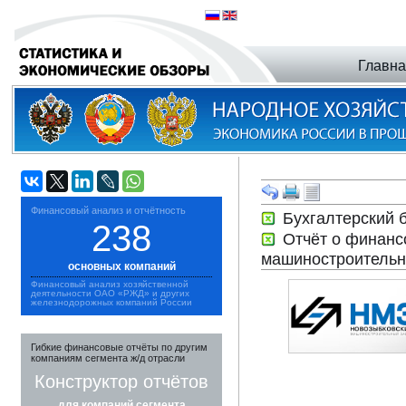
Главн
Финансовый анализ и отчётность
Бухгалтерский 
238
Отчёт о финанс
машиностроительн
основных компаний
Финансовый анализ хозяйственной
деятельности ОАО «РЖД» и других
железнодорожных компаний России
Гибкие финансовые отчёты по другим
компаниям сегмента ж/д отрасли
Конструктор отчётов
для компаний сегмента