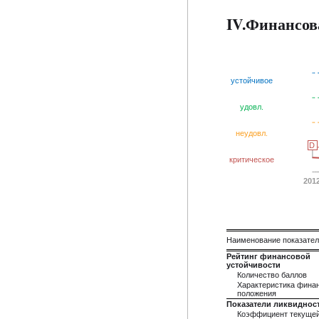
IV.Финансов
устойчивое
удовл.
неудовл.
D
D
критическое
201
Наименование показате
Рейтинг финансовой
устойчивости
Количество баллов
Характеристика фина
положения
Показатели ликвиднос
Коэффициент текуще