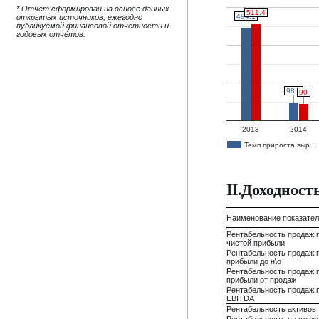
* Отчет сформирован на основе данных
511.4
511.4
494.1
494.1
открытых источников, ежегодно
публикуемой финансовой отчётности и
годовых отчётов.
98.3
98.3
90
90
2013
2014
Темп прироста выр…
II.Доходнос
Наименование показате
Рентабельность продаж 
чистой прибыли
Рентабельность продаж 
прибыли до н\о
Рентабельность продаж 
прибыли от продаж
Рентабельность продаж 
EBITDA
Рентабельность активов