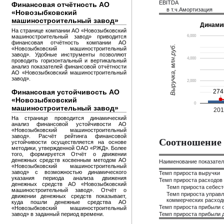
EBITDA
Финансовая отчётность АО
в т.ч.Амортизация
«Новозыбковский
машиностроительный завод»
Динами
На странице компании АО «Новозыбковский
машиностроительный завод» приводится
6,000
финансовая отчётность компании АО
Выручка, млн.руб.
«Новозыбковский машиностроительный
завод». Удобные инструменты позволяют
4,000
проводить горизонтальный и вертикальный
анализ показателей финансовой отчётности
АО «Новозыбковский машиностроительный
завод».
2,000
Финансовая устойчивость АО
274
274
«Новозыбковский
0
машиностроительный завод»
20
На странице проводится динамический
анализ финансовой устойчивости АО
«Новозыбковский машиностроительный
завод». Расчёт рейтинга финансовой
Соотношение 
устойчивости осуществляется на основе
методики, утвержденной ОАО «РЖД». Более
того, формируется Отчёт о движении
денежных средств косвенным методом АО
Наименование показате
«Новозыбковский машиностроительный
завод» с возможностью динамического
Темп прироста выручки
указания периода анализа движения
Темп прироста расходов
денежных средств АО «Новозыбковский
Темп прироста себес
машиностроительный завод». Отчёт о
Темп прироста управл
движении денежных средств показывает,
коммерческих расход
куда пошли денежные средства АО
Темп прироста прибыли 
«Новозыбковский машиностроительный
завод» в заданный период времени.
Темп прироста прибыли д