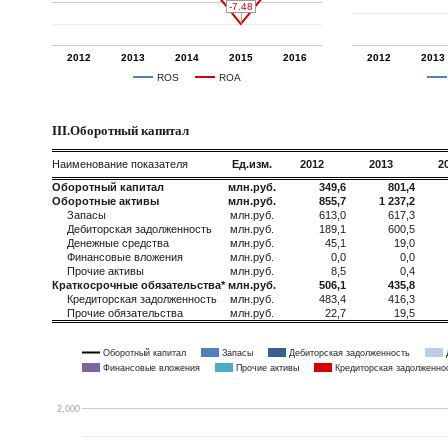
-7.48
-7.48
2012
2013
2014
2015
2016
2012
2013
ROS
ROA
III.Оборотный капитал
Наименование показателя
Ед.изм.
2012
2013
2
Оборотный капитал
млн.руб.
349,6
801,4
Оборотные активы
млн.руб.
855,7
1 237,2
Запасы
млн.руб.
613,0
617,3
Дебиторская задолженность
млн.руб.
189,1
600,5
Денежные средства
млн.руб.
45,1
19,0
Финансовые вложения
млн.руб.
0,0
0,0
Прочие активы
млн.руб.
8,5
0,4
Краткосрочные обязательства*
млн.руб.
506,1
435,8
Кредиторская задолженность
млн.руб.
483,4
416,3
Прочие обязательства
млн.руб.
22,7
19,5
Оборотный капитал
Запасы
Дебиторская задолженность
Финансовые вложения
Прочие активы
Кредиторская задолженно
2,000