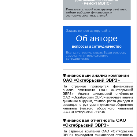
«Ремонт МВПС»
Пользовательский конструктор отчётов с
гибким выбором финансовых и
экономических показателей.
Задать вопрос автору сайта
Об авторе
вопросы и сотрудничество
Всегда готовы услышать Ваши вопросы,
замечания и предложения о
сотрудничестве
Финансовый анализ компании
ОАО «Октябрьский ЭВРЗ»
На странице проводится финансовый
анализ отчётности ОАО «Октябрьский
ЭВРЗ». Анализ финансовой отчётности
ОАО «Октябрьский ЭВРЗ» включает анализ
динамики выручки, темпов роста доходов и
расходов, структуры и динамики оборотного
капитала (чистого оборотного капитала)
ОАО «Октябрьский ЭВРЗ» .
Финансовая отчётность ОАО
«Октябрьский ЭВРЗ»
На странице компании ОАО «Октябрьский
ЭВРЗ» приводится финансовая отчётность