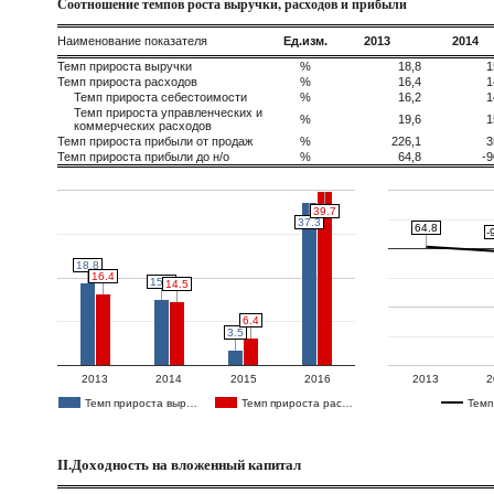
Соотношение темпов роста выручки, расходов и прибыли
Наименование показателя
Ед.изм.
2013
2014
Темп прироста выручки
%
18,8
1
Темп прироста расходов
%
16,4
1
Темп прироста себестоимости
%
16,2
1
Темп прироста управленческих и
%
19,6
1
коммерческих расходов
Темп прироста прибыли от продаж
%
226,1
3
Темп прироста прибыли до н/о
%
64,8
-9
39.7
39.7
37.3
37.3
64.8
64.8
-
-
18.8
18.8
16.4
16.4
15.2
15.2
14.5
14.5
6.4
6.4
3.5
3.5
2013
2014
2015
2016
2013
2
Темп прироста выр…
Темп прироста рас…
Темп
II.Доходность на вложенный капитал