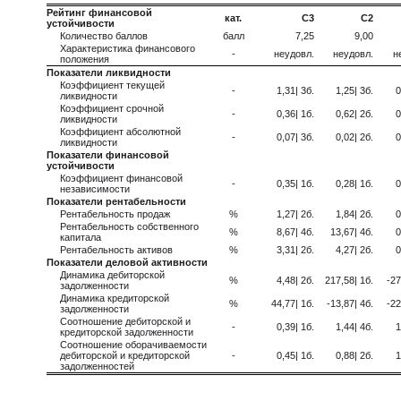
Рейтинг финансовой
кат.
C3
C2
устойчивости
Количество баллов
балл
7,25
9,00
Характеристика финансового
-
неудовл.
неудовл.
н
положения
Показатели ликвидности
Коэффициент текущей
-
1,31| 3б.
1,25| 3б.
0
ликвидности
Коэффициент срочной
-
0,36| 1б.
0,62| 2б.
0
ликвидности
Коэффициент абсолютной
-
0,07| 3б.
0,02| 2б.
0
ликвидности
Показатели финансовой
устойчивости
Коэффициент финансовой
-
0,35| 1б.
0,28| 1б.
0
независимости
Показатели рентабельности
Рентабельность продаж
%
1,27| 2б.
1,84| 2б.
0
Рентабельность собственного
%
8,67| 4б.
13,67| 4б.
0
капитала
Рентабельность активов
%
3,31| 2б.
4,27| 2б.
0
Показатели деловой активности
Динамика дебиторской
%
4,48| 2б.
217,58| 1б.
-27
задолженности
Динамика кредиторской
%
44,77| 1б.
-13,87| 4б.
-22
задолженности
Соотношение дебиторской и
-
0,39| 1б.
1,44| 4б.
1
кредиторской задолженности
Соотношение оборачиваемости
дебиторской и кредиторской
-
0,45| 1б.
0,88| 2б.
1
задолженностей