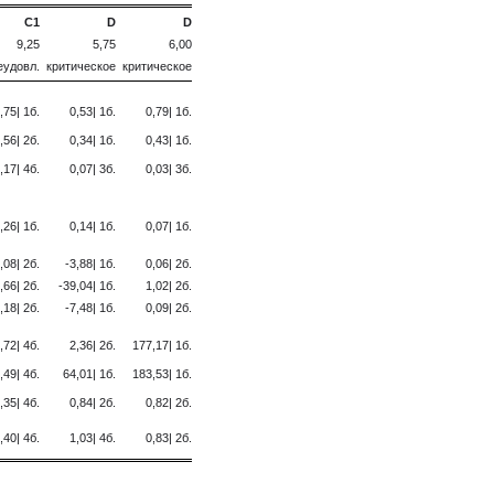
C1
D
D
9,25
5,75
6,00
еудовл.
критическое
критическое
,75| 1б.
0,53| 1б.
0,79| 1б.
,56| 2б.
0,34| 1б.
0,43| 1б.
,17| 4б.
0,07| 3б.
0,03| 3б.
,26| 1б.
0,14| 1б.
0,07| 1б.
,08| 2б.
-3,88| 1б.
0,06| 2б.
,66| 2б.
-39,04| 1б.
1,02| 2б.
,18| 2б.
-7,48| 1б.
0,09| 2б.
,72| 4б.
2,36| 2б.
177,17| 1б.
,49| 4б.
64,01| 1б.
183,53| 1б.
,35| 4б.
0,84| 2б.
0,82| 2б.
,40| 4б.
1,03| 4б.
0,83| 2б.