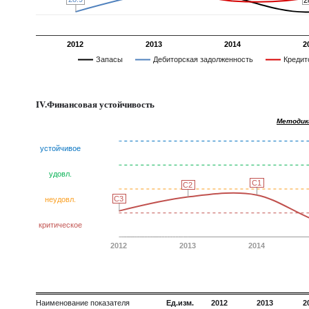
2012
2013
2014
2
Запасы
Дебиторская задолженность
Кредит
IV.Финансовая устойчивость
Методик
устойчивое
удовл.
C1
C1
C2
C2
C3
C3
неудовл.
критическое
2012
2013
2014
Наименование показателя
Ед.изм.
2012
2013
2