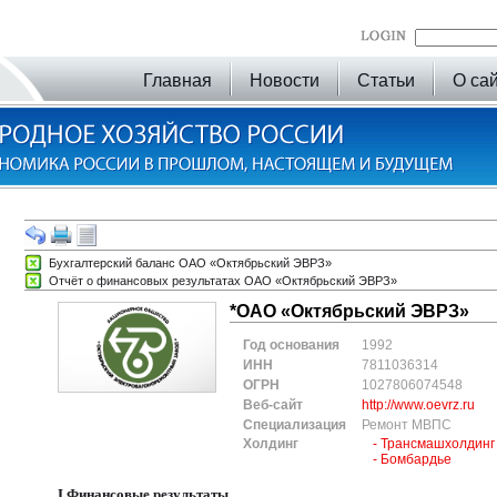
Главная
Новости
Статьи
О са
Бухгалтерский баланс ОАО «Октябрьский ЭВРЗ»
Отчёт о финансовых результатах ОАО «Октябрьский ЭВРЗ»
*ОАО «Октябрьский ЭВРЗ»
Год основания
1992
ИНН
7811036314
ОГРН
1027806074548
Веб-сайт
http://www.oevrz.ru
Специализация
Ремонт МВПС
Холдинг
- Трансмашхолдинг
- Бомбардье
I.Финансовые результаты