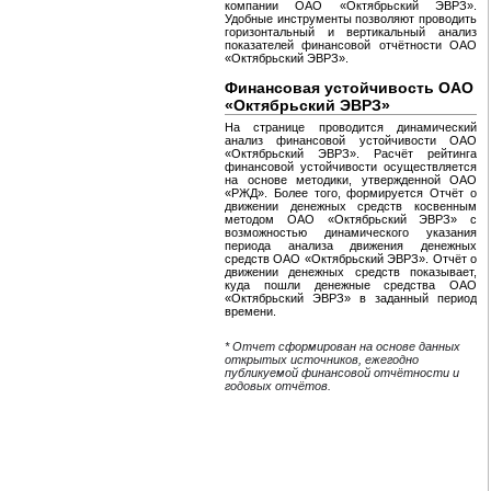
компании ОАО «Октябрьский ЭВРЗ».
Удобные инструменты позволяют проводить
горизонтальный и вертикальный анализ
показателей финансовой отчётности ОАО
«Октябрьский ЭВРЗ».
Финансовая устойчивость ОАО
«Октябрьский ЭВРЗ»
На странице проводится динамический
анализ финансовой устойчивости ОАО
«Октябрьский ЭВРЗ». Расчёт рейтинга
финансовой устойчивости осуществляется
на основе методики, утвержденной ОАО
«РЖД». Более того, формируется Отчёт о
движении денежных средств косвенным
методом ОАО «Октябрьский ЭВРЗ» с
возможностью динамического указания
периода анализа движения денежных
средств ОАО «Октябрьский ЭВРЗ». Отчёт о
движении денежных средств показывает,
куда пошли денежные средства ОАО
«Октябрьский ЭВРЗ» в заданный период
времени.
* Отчет сформирован на основе данных
открытых источников, ежегодно
публикуемой финансовой отчётности и
годовых отчётов.