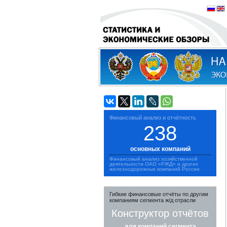
Финансовый анализ и отчётность
238
основных компаний
Финансовый анализ хозяйственной
деятельности ОАО «РЖД» и других
железнодорожных компаний России
Гибкие финансовые отчёты по другим
компаниям сегмента ж/д отрасли
Конструктор отчётов
для компаний сегмента