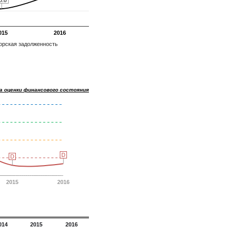
015
2016
орская задолженность
а оценки финансового состояния
D
D
D
D
2015
2016
014
2015
2016