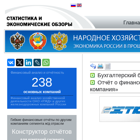
Главн
Финансовый анализ и отчётность
Бухгалтерский 
238
Отчёт о финанс
компания»
основных компаний
Финансовый анализ хозяйственной
деятельности ОАО «РЖД» и других
железнодорожных компаний России
Гибкие финансовые отчёты по другим
компаниям сегмента ж/д отрасли
Конструктор отчётов
для компаний сегмента