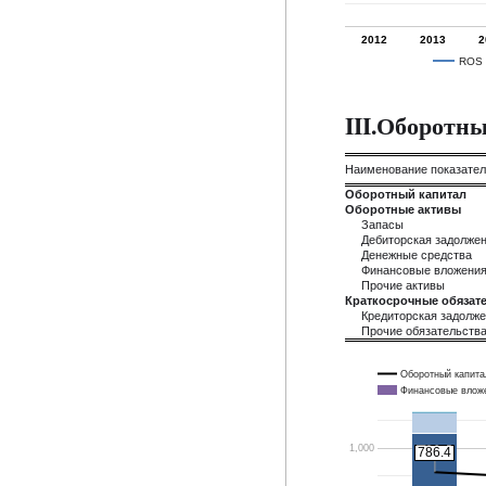
2012
2013
2
ROS
III.Оборотн
Наименование показате
Оборотный капитал
Оборотные активы
Запасы
Дебиторская задолже
Денежные средства
Финансовые вложени
Прочие активы
Краткосрочные обязате
Кредиторская задолж
Прочие обязательств
Оборотный капита
Финансовые влож
1,000
786.4
786.4