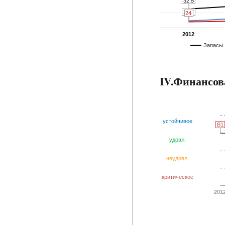
32.5
32.5
24.7
24.7
24
24
2012
Запасы
IV.Финансов
устойчивое
B1
B1
удовл.
неудовл.
критическое
201