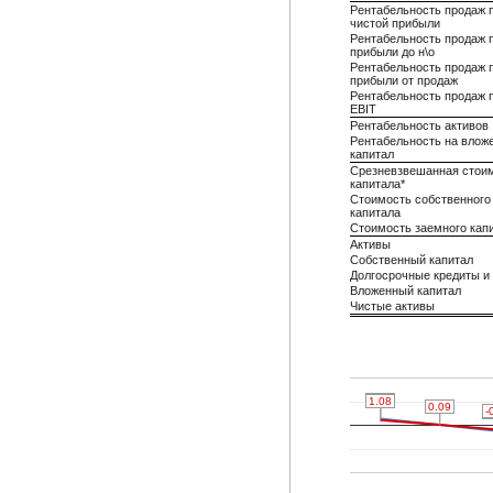
Рентабельность продаж 
чистой прибыли
Рентабельность продаж 
прибыли до н\о
Рентабельность продаж 
прибыли от продаж
Рентабельность продаж 
EBIT
Рентабельность активов
Рентабельность на влож
капитал
Срезневзвешанная стои
капитала*
Стоимость собственного
капитала
Стоимость заемного кап
Активы
Собственный капитал
Долгосрочные кредиты и
Вложенный капитал
Чистые активы
1.37
1.37
1.08
1.08
0.11
0.11
0.09
0.09
-
-
-
-