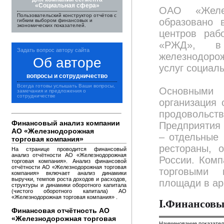
«Социальная сфера»
ОАО «Желез
Пользовательский конструктор отчётов с
образовано 
гибким выбором финансовых и
экономических показателей.
центров ра
«РЖД», в 
Задать вопрос автору сайта
железнодоро
Об авторе
услуг социаль
вопросы и сотрудничество
Всегда готовы услышать Ваши вопросы,
Основными 
замечания и предложения о
сотрудничестве
организация 
продовольст
Финансовый анализ компании
Предприятия
АО «Железнодорожная
– отдельные 
торговая компания»
рестораны, 
На странице проводится финансовый
анализ отчётности АО «Железнодорожная
России. Ком
торговая компания». Анализ финансовой
отчётности АО «Железнодорожная торговая
торговыми 
компания» включает анализ динамики
выручки, темпов роста доходов и расходов,
площади в ар
структуры и динамики оборотного капитала
(чистого оборотного капитала) АО
«Железнодорожная торговая компания» .
I.Финансовы
Финансовая отчётность АО
«Железнодорожная торговая
Наименование показате