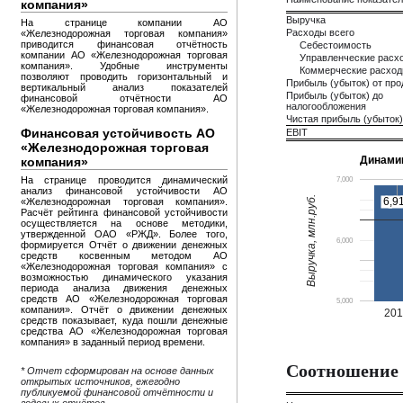
компания»
Выручка
На странице компании АО
Расходы всего
«Железнодорожная торговая компания»
приводится финансовая отчётность
Себестоимость
компании АО «Железнодорожная торговая
Управленческие расх
компания». Удобные инструменты
Коммерческие расхо
позволяют проводить горизонтальный и
Прибыль (убыток) от пр
вертикальный анализ показателей
Прибыль (убыток) до
финансовой отчётности АО
налогообложения
«Железнодорожная торговая компания».
Чистая прибыль (убыток)
Финансовая устойчивость АО
EBIT
«Железнодорожная торговая
Динами
компания»
На странице проводится динамический
7,000
анализ финансовой устойчивости АО
Выручка, млн.руб.
6,9
6,9
«Железнодорожная торговая компания».
Расчёт рейтинга финансовой устойчивости
осуществляется на основе методики,
утвержденной ОАО «РЖД». Более того,
6,000
формируется Отчёт о движении денежных
средств косвенным методом АО
«Железнодорожная торговая компания» с
возможностью динамического указания
периода анализа движения денежных
средств АО «Железнодорожная торговая
5,000
компания». Отчёт о движении денежных
20
средств показывает, куда пошли денежные
средства АО «Железнодорожная торговая
компания» в заданный период времени.
Соотношение 
* Отчет сформирован на основе данных
открытых источников, ежегодно
публикуемой финансовой отчётности и