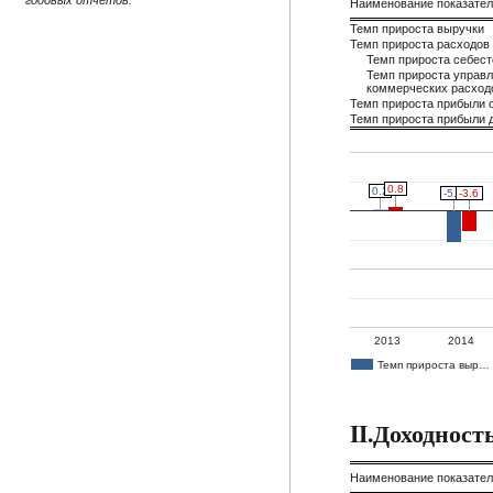
годовых отчётов.
Наименование показате
Темп прироста выручки
Темп прироста расходов
Темп прироста себес
Темп прироста управл
коммерческих расход
Темп прироста прибыли 
Темп прироста прибыли д
0.8
0.8
0.2
0.2
-5.5
-5.5
-3.6
-3.6
2013
2014
Темп прироста выр…
II.Доходнос
Наименование показате