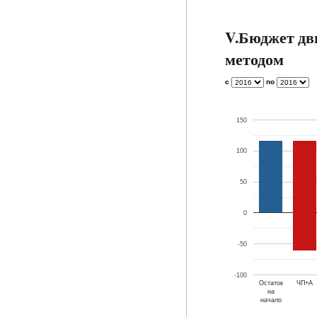
V.Бюджет дв
методом
с
по
150
100
50
0
-50
-100
Остаток
ЧП+А
на
начало