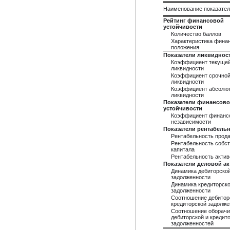
Наименование показате
Рейтинг финансовой
устойчивости
Количество баллов
Характеристика фина
положения
Показатели ликвиднос
Коэффициент текуще
ликвидности
Коэффициент срочно
ликвидности
Коэффициент абсолю
ликвидности
Показатели финансов
устойчивости
Коэффициент финанс
независимости
Показатели рентабель
Рентабельность прод
Рентабельность собст
капитала
Рентабельность актив
Показатели деловой а
Динамика дебиторско
задолженности
Динамика кредиторск
задолженности
Соотношение дебитор
кредиторской задолже
Соотношение оборач
дебиторской и кредит
задолженностей