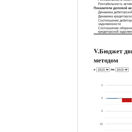
Рентабельность актив
Показатели деловой а
Динамика дебиторско
Динамика кредиторск
Соотношение дебиторс
задолженности
Соотношение оборачи
кредиторской задолже
V.Бюджет дв
методом
с
по
5
0
-5
-10