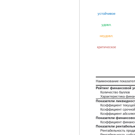
устойчивое
удовл.
неудовл.
критическое
Наименование показате
Рейтинг финансовой у
Количество баллов
Характеристика фина
Показатели ликвиднос
Коэффициент текущей
Коэффициент срочной
Коэффициент абсолют
Показатели финансово
Коэффициент финанс
Показатели рентабель
Рентабельность прод
Рентабельность собст