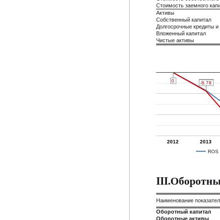
Стоимость заемного кап
Активы
Собственный капитал
Долгосрочные кредиты и
Вложенный капитал
Чистые активы
0
0
0
0
-8.53
-8.53
-8.78
-8.78
2012
2013
ROS
III.Оборотн
Наименование показате
Оборотный капитал
Оборотные активы