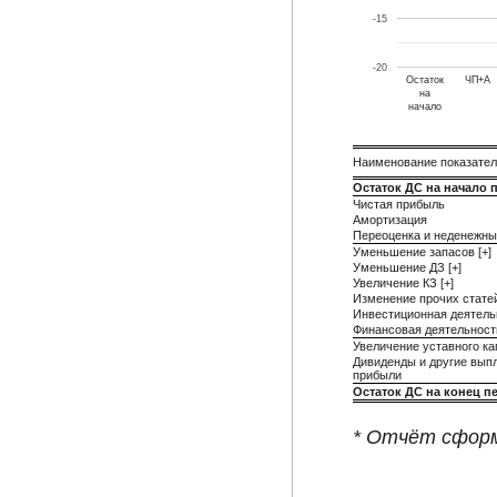
-15
-20
Остаток
ЧП+А
на
начало
Наименование показате
Остаток ДС на начало 
Чистая прибыль
Амортизация
Переоценка и неденежны
Уменьшение запасов [+]
Уменьшение ДЗ [+]
Увеличение КЗ [+]
Изменение прочих стате
Инвестиционная деятель
Финансовая деятельност
Увеличение уставного ка
Дивиденды и другие выпл
прибыли
Остаток ДС на конец п
* Отчёт сформ