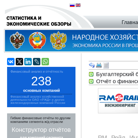
Главн
Финансовый анализ и отчётность
Бухгалтерский 
238
Отчёт о финанс
основных компаний
Финансовый анализ хозяйственной
деятельности ОАО «РЖД» и других
железнодорожных компаний России
Гибкие финансовые отчёты по другим
компаниям сегмента ж/д отрасли
Конструктор отчётов
РМ Рейл Инж
для компаний сегмента