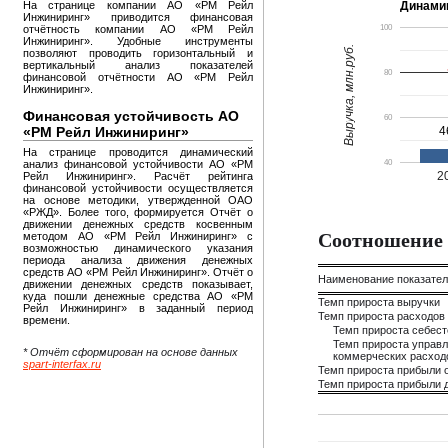
На странице компании АО «РМ Рейл
Динами
Инжиниринг» приводится финансовая
отчётность компании АО «РМ Рейл
100
Инжиниринг». Удобные инструменты
Выручка, млн.руб.
позволяют проводить горизонтальный и
вертикальный анализ показателей
80
финансовой отчётности АО «РМ Рейл
Инжиниринг».
Финансовая устойчивость АО
60
«РМ Рейл Инжиниринг»
4
4
На странице проводится динамический
анализ финансовой устойчивости АО «РМ
40
2
Рейл Инжиниринг». Расчёт рейтинга
финансовой устойчивости осуществляется
на основе методики, утвержденной ОАО
«РЖД». Более того, формируется Отчёт о
движении денежных средств косвенным
Соотношение 
методом АО «РМ Рейл Инжиниринг» с
возможностью динамического указания
периода анализа движения денежных
средств АО «РМ Рейл Инжиниринг». Отчёт о
Наименование показате
движении денежных средств показывает,
куда пошли денежные средства АО «РМ
Темп прироста выручки
Рейл Инжиниринг» в заданный период
Темп прироста расходов
времени.
Темп прироста себес
Темп прироста управл
* Отчёт сформирован на основе данных
коммерческих расход
spart-interfax.ru
Темп прироста прибыли 
Темп прироста прибыли д