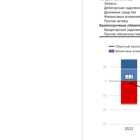
Запасы
Дебиторская задолже
Денежные средства
Финансовые вложени
Прочие активы
Краткосрочные обязате
Кредиторская задолж
Прочие обязательств
Оборотный капита
Финансовые влож
25
-2.2
-2.2
0
-25
-50
-75
2012