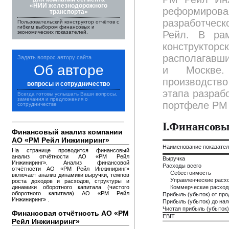
«НИИ железнодорожного
реформиров
транспорта»
разработчес
Пользовательский конструктор отчётов с
гибким выбором финансовых и
экономических показателей.
Рейл. В ра
конструкт
располагавши
Задать вопрос автору сайта
Об авторе
и Москве. 
производств
вопросы и сотрудничество
этапа разраб
Всегда готовы услышать Ваши вопросы,
замечания и предложения о
портфеле РМ 
сотрудничестве
I.Финансовы
Финансовый анализ компании
АО «РМ Рейл Инжиниринг»
Наименование показате
На странице проводится финансовый
анализ отчётности АО «РМ Рейл
Выручка
Инжиниринг». Анализ финансовой
Расходы всего
отчётности АО «РМ Рейл Инжиниринг»
Себестоимость
включает анализ динамики выручки, темпов
Управленческие расх
роста доходов и расходов, структуры и
динамики оборотного капитала (чистого
Коммерческие расхо
оборотного капитала) АО «РМ Рейл
Прибыль (убыток) от пр
Инжиниринг» .
Прибыль (убыток) до на
Чистая прибыль (убыток)
Финансовая отчётность АО «РМ
EBIT
Рейл Инжиниринг»