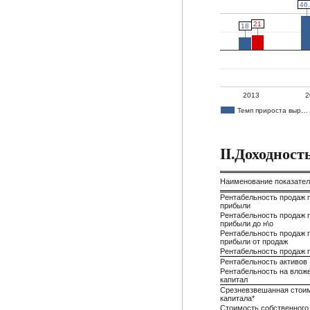
46
46
21
21
18
18
2013
2
Темп прироста выр…
II.Доходнос
Наименование показате
Рентабельность продаж 
прибыли
Рентабельность продаж 
прибыли до н\о
Рентабельность продаж 
прибыли от продаж
Рентабельность продаж 
Рентабельность активов
Рентабельность на влож
капитал
Срезневзвешанная стои
капитала*
Стоимость собственного