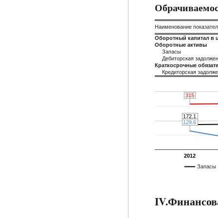
Обрачиваемос
Наименование показате
Оборотный капитал в 
Оборотные активы
Запасы
Дебиторская задолже
Краткосрочные обязате
Кредиторская задолж
315
315
172.1
172.1
129.6
129.6
2012
Запасы
IV.Финансов