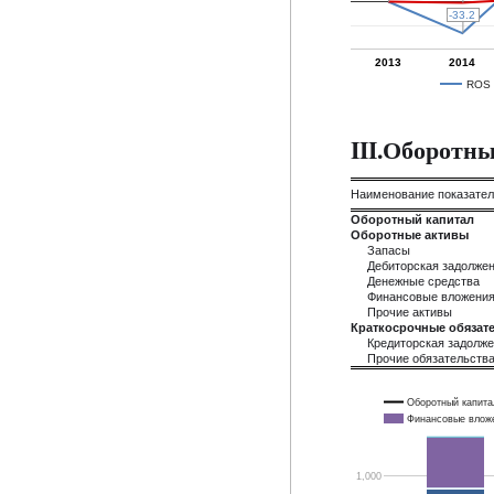
-33.2
-33.2
2013
2014
ROS
III.Оборотн
Наименование показате
Оборотный капитал
Оборотные активы
Запасы
Дебиторская задолже
Денежные средства
Финансовые вложени
Прочие активы
Краткосрочные обязате
Кредиторская задолж
Прочие обязательств
Оборотный капита
Финансовые влож
1,000