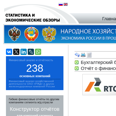
Главн
Финансовый анализ и отчётность
Бухгалтерский
238
Отчёт о финанс
основных компаний
Финансовый анализ хозяйственной
деятельности ОАО «РЖД» и других
железнодорожных компаний России
Гибкие финансовые отчёты по другим
компаниям сегмента ж/д отрасли
Конструктор отчётов
для компаний сегмента