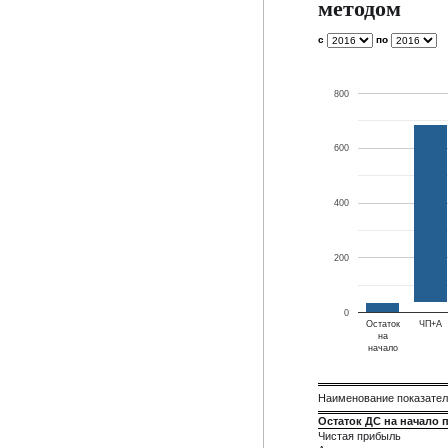
методом
с
по
800
600
400
200
0
Остаток
ЧП+А
на
начало
Наименование показате
Остаток ДС на начало 
Чистая прибыль