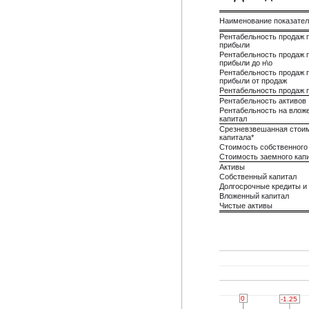
Наименование показате
Рентабельность продаж 
прибыли
Рентабельность продаж 
прибыли до н\о
Рентабельность продаж 
прибыли от продаж
Рентабельность продаж 
Рентабельность активов
Рентабельность на влож
капитал
Срезневзвешанная стои
капитала*
Стоимость собственного
Стоимость заемного кап
Активы
Собственный капитал
Долгосрочные кредиты и
Вложенный капитал
Чистые активы
0
0
0
0
-1.25
-1.25