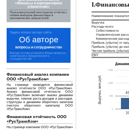
I.Финансовы
«Финансы и корпоративное
управление»
Пользовательский конструктор отчётов с
гибким выбором финансовых и
Наименование показате
экономических показателей.
Выручка
Расходы всего
Себестоимость
Задать вопрос автору сайта
Управленческие расх
Об авторе
Коммерческие расхо
Прибыль (убыток) от пр
Прибыль (убыток) до на
вопросы и сотрудничество
Чистая прибыль (убыток)
Всегда готовы услышать Ваши вопросы,
EBIT
замечания и предложения о
сотрудничестве
Динами
1,500
Финансовый анализ компании
Выручка, млн.руб.
ООО «РусТрансКом»
1,000
На странице проводится финансовый
анализ отчётности ООО «РусТрансКом».
Анализ финансовой отчётности ООО
43
43
«РусТрансКом» включает анализ динамики
500
выручки, темпов роста доходов и расходов,
структуры и динамики оборотного капитала
(чистого оборотного капитала) ООО
«РусТрансКом» .
0
2
Финансовая отчётность ООО
«РусТрансКом»
На странице компании ООО «РусТрансКом»