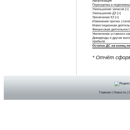
Амортизация
Переоценка и неденежны
Уменьшение запасов [+]
Уменьшение ДЗ [+]
Увеличение КЗ [+]
Изменение прочих стате
Инвестиционная деятель
Финансовая деятельност
Увеличение уставного ка
Дивиденды и другие выпл
прибыли
Остаток ДС на конец п
* Отчёт сформ
Главная
|
Новости
|