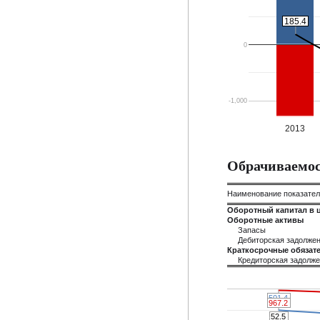
185.4
185.4
0
-1,000
2013
Обрачиваемос
Наименование показате
Оборотный капитал в 
Оборотные активы
Запасы
Дебиторская задолже
Краткосрочные обязате
Кредиторская задолж
501.4
501.4
967.2
967.2
52.5
52.5