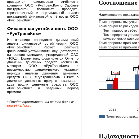
Соотношение 
приводится финансовая отчётность
компании ООО «РусТрансКом». Удобные
инструменты позволяют проводить
горизонтальный и вертикальный анализ
Наименование показате
показателей финансовой отчётности ООО
«РусТрансКом».
Темп прироста выручки
Темп прироста расходов
Финансовая устойчивость ООО
Темп прироста себес
«РусТрансКом»
Темп прироста управл
коммерческих расход
На странице проводится динамический
Темп прироста прибыли 
анализ финансовой устойчивости ООО
«РусТрансКом». Расчёт рейтинга
Темп прироста прибыли д
финансовой устойчивости осуществляется
на основе методики, утвержденной ОАО
«РЖД». Более того, формируется Отчёт о
движении денежных средств косвенным
методом ООО «РусТрансКом» с
91
91
возможностью динамического указания
71.6
71.6
периода анализа движения денежных
средств ООО «РусТрансКом». Отчёт о
35.1
35.1
движении денежных средств показывает,
куда пошли денежные средства ООО
«РусТрансКом» в заданный период
времени.
* Отчёт сформирован на основе данных
spart-interfax.ru
2014
2
Темп прироста выр…
II.Доходнос