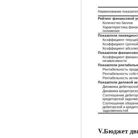
Наименование показате
Рейтинг финансовой у
Количество баллов
Характеристика фина
положения
Показатели ликвиднос
Коэффициент текущей
Коэффициент срочной
Коэффициент абсолют
Показатели финансово
Коэффициент финанс
независимости
Показатели рентабель
Рентабельность прод
Рентабельность собст
Рентабельность актив
Показатели деловой а
Динамика дебиторско
Динамика кредиторск
Соотношение дебитор
кредиторской задолже
Соотношение оборач
дебиторской и кредит
задолженностей
V.Бюджет дв