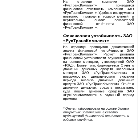
На странице компании ЗАО
«РусТрансКомплект» приводится
финансовая отчётность компании ЗАО
«РусТрансКомплект». Удобные инструменты
позволяют проводить горизонтальный и
вертикальный анализ показателей
финансовой отчётности ЗАО
«РусТрансКомплект».
Финансовая устойчивость ЗАО
«РусТрансКомплект»
На странице проводится динамический
анализ финансовой устойчивости ЗАО
«РусТрансКомплект». Расчёт рейтинга
финансовой устойчивости осуществляется
на основе методики, утвержденной ОАО
«РЖД». Более того, формируется Отчёт о
движении денежных средств косвенным
методом ЗАО «РусТрансКомплект» с
возможностью динамического указания
периода анализа движения денежных
средств ЗАО «РусТрансКомплект». Отчёт о
движении денежных средств показывает,
куда пошли денежные средства ЗАО
«РусТрансКомплект» в заданный период
времени.
* Отчет сформирован на основе данных
открытых источников, ежегодно
публикуемой финансовой отчётности и
годовых отчётов.