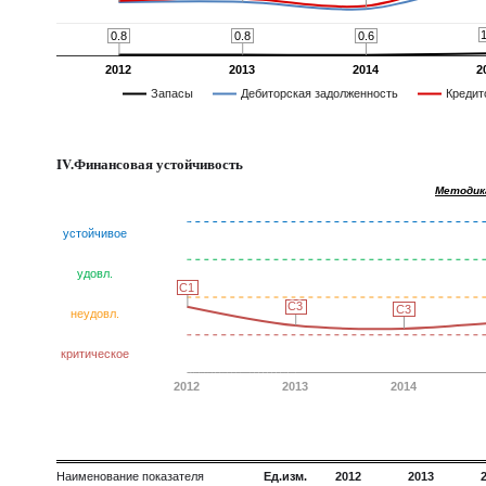
0.8
0.8
0.8
0.8
0.6
0.6
2012
2013
2014
2
Запасы
Дебиторская задолженность
Кредит
IV.Финансовая устойчивость
Методик
устойчивое
удовл.
C1
C1
C3
C3
C3
C3
неудовл.
критическое
2012
2013
2014
Наименование показателя
Ед.изм.
2012
2013