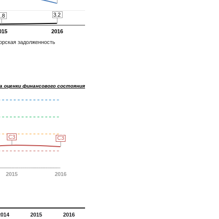
3.2
3.2
1.8
1.8
015
2016
орская задолженность
а оценки финансового состояния
C3
C3
C3
C3
2015
2016
2014
2015
2016