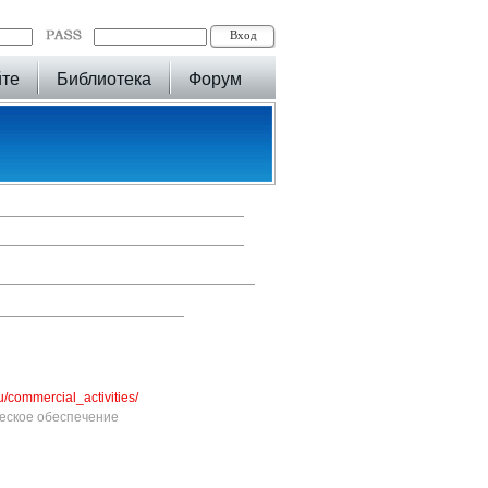
йте
Библиотека
Форум
u/commercial_activities/
еское обеспечение