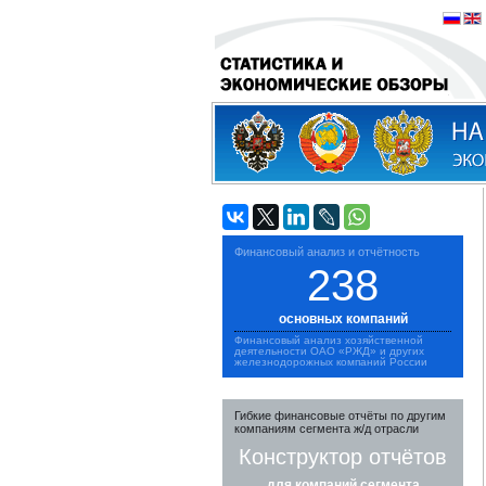
Финансовый анализ и отчётность
238
основных компаний
Финансовый анализ хозяйственной
деятельности ОАО «РЖД» и других
железнодорожных компаний России
Гибкие финансовые отчёты по другим
компаниям сегмента ж/д отрасли
Конструктор отчётов
для компаний сегмента