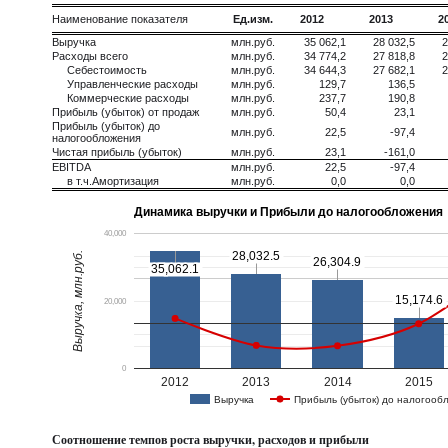
Наименование показателя
Ед.изм.
2012
2013
2
Выручка
млн.руб.
35 062,1
28 032,5
2
Расходы всего
млн.руб.
34 774,2
27 818,8
2
Себестоимость
млн.руб.
34 644,3
27 682,1
2
Управленческие расходы
млн.руб.
129,7
136,5
Коммерческие расходы
млн.руб.
237,7
190,8
Прибыль (убыток) от продаж
млн.руб.
50,4
23,1
Прибыль (убыток) до
млн.руб.
22,5
-97,4
налогообложения
Чистая прибыль (убыток)
млн.руб.
23,1
-161,0
EBITDA
млн.руб.
22,5
-97,4
в т.ч.Амортизация
млн.руб.
0,0
0,0
Динамика выручки и Прибыли до налогообложения
40,000
28,032.5
28,032.5
Выручка, млн.руб.
26,304.9
26,304.9
35,062.1
35,062.1
15,174.6
15,174.6
20,000
0
2012
2013
2014
2015
Выручка
Прибыль (убыток) до налогооб
Соотношение темпов роста выручки, расходов и прибыли