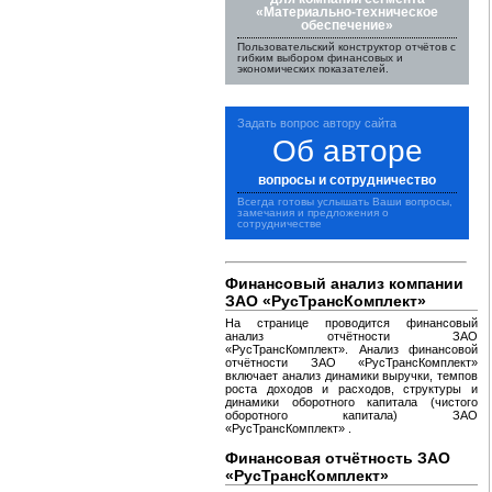
«Материально-техническое
обеспечение»
Пользовательский конструктор отчётов с
гибким выбором финансовых и
экономических показателей.
Задать вопрос автору сайта
Об авторе
вопросы и сотрудничество
Всегда готовы услышать Ваши вопросы,
замечания и предложения о
сотрудничестве
Финансовый анализ компании
ЗАО «РусТрансКомплект»
На странице проводится финансовый
анализ отчётности ЗАО
«РусТрансКомплект». Анализ финансовой
отчётности ЗАО «РусТрансКомплект»
включает анализ динамики выручки, темпов
роста доходов и расходов, структуры и
динамики оборотного капитала (чистого
оборотного капитала) ЗАО
«РусТрансКомплект» .
Финансовая отчётность ЗАО
«РусТрансКомплект»