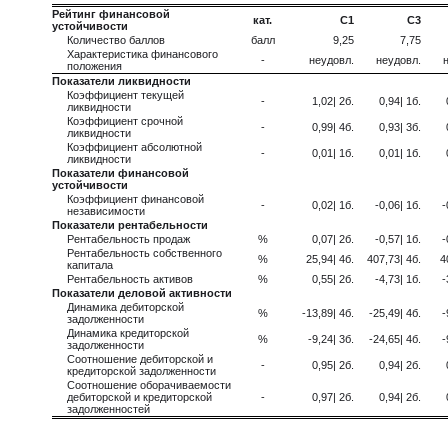
Рейтинг финансовой
кат.
C1
C3
устойчивости
Количество баллов
балл
9,25
7,75
Характеристика финансового
-
неудовл.
неудовл.
положения
Показатели ликвидности
Коэффициент текущей
-
1,02| 2б.
0,94| 1б.
ликвидности
Коэффициент срочной
-
0,99| 4б.
0,93| 3б.
ликвидности
Коэффициент абсолютной
-
0,01| 1б.
0,01| 1б.
ликвидности
Показатели финансовой
устойчивости
Коэффициент финансовой
-
0,02| 1б.
-0,06| 1б.
-
независимости
Показатели рентабельности
Рентабельность продаж
%
0,07| 2б.
-0,57| 1б.
-
Рентабельность собственного
%
25,94| 4б.
407,73| 4б.
4
капитала
Рентабельность активов
%
0,55| 2б.
-4,73| 1б.
-
Показатели деловой активности
Динамика дебиторской
%
-13,89| 4б.
-25,49| 4б.
-
задолженности
Динамика кредиторской
%
-9,24| 3б.
-24,65| 4б.
-
задолженности
Соотношение дебиторской и
-
0,95| 2б.
0,94| 2б.
кредиторской задолженности
Соотношение оборачиваемости
дебиторской и кредиторской
-
0,97| 2б.
0,94| 2б.
задолженностей