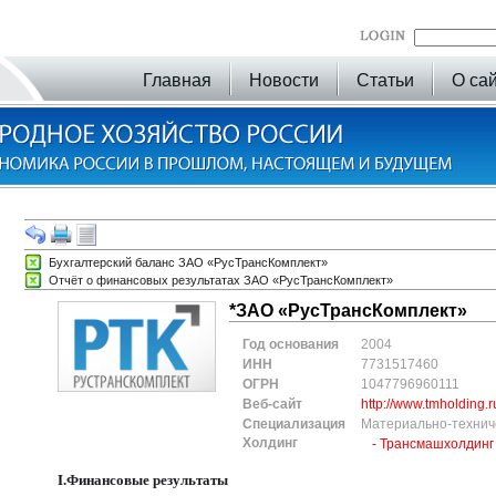
Главная
Новости
Статьи
О са
Бухгалтерский баланс ЗАО «РусТрансКомплект»
Отчёт о финансовых результатах ЗАО «РусТрансКомплект»
*ЗАО «РусТрансКомплект»
Год основания
2004
ИНН
7731517460
ОГРН
1047796960111
Веб-сайт
http://www.tmholding.r
Специализация
Материально-технич
Холдинг
- Трансмашхолдинг
I.Финансовые результаты