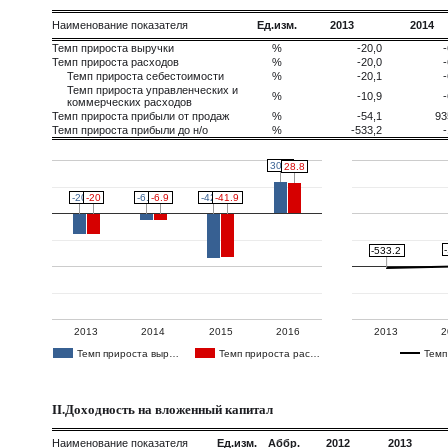
Наименование показателя
Ед.изм.
2013
2014
Темп прироста выручки
%
-20,0
-
Темп прироста расходов
%
-20,0
-
Темп прироста себестоимости
%
-20,1
-
Темп прироста управленческих и
%
-10,9
-
коммерческих расходов
Темп прироста прибыли от продаж
%
-54,1
93
Темп прироста прибыли до н/о
%
-533,2
-
30.3
30.3
28.8
28.8
-20
-20
-20
-20
-6.2
-6.2
-6.9
-6.9
-42.3
-42.3
-41.9
-41.9
-533.2
-533.2
2013
2014
2015
2016
2013
2
Темп прироста выр…
Темп прироста рас…
Темп
II.Доходность на вложенный капитал
Наименование показателя
Ед.изм.
Аббр.
2012
2013