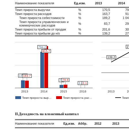
Наименование показателя
Ед.изм.
2013
2014
Темп прироста выручки
%
170,5
79
Темп прироста расходов
%
163,7
91
Темп прироста себестоимости
%
189,2
1 04
Темп прироста управленческих и
%
83,7
29
коммерческих расходов
Темп прироста прибыли от продаж
%
201,6
30
Темп прироста прибыли до н/о
%
139,2
27
2
2
794.2
794.2
915.7
915.7
139.2
139.2
170.5
170.5
163.7
163.7
78.6
78.6
71
71
3.2
3.2
2.1
2.1
2013
2014
2015
2016
2013
2
Темп прироста выр…
Темп прироста рас…
Темп
II.Доходность на вложенный капитал
Наименование показателя
Ед.изм.
Аббр.
2012
2013