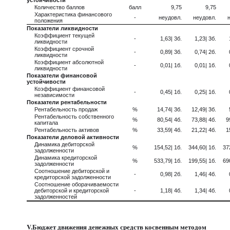
устойчивости
Количество баллов
балл
9,75
9,75
Характеристика финансового
-
неудовл.
неудовл.
положения
Показатели ликвидности
Коэффициент текущей
-
1,63| 3б.
1,23| 3б.
ликвидности
Коэффициент срочной
-
0,89| 3б.
0,74| 2б.
ликвидности
Коэффициент абсолютной
-
0,01| 1б.
0,01| 1б.
ликвидности
Показатели финансовой
устойчивости
Коэффициент финансовой
-
0,45| 1б.
0,25| 1б.
независимости
Показатели рентабельности
Рентабельность продаж
%
14,74| 3б.
12,49| 3б.
Рентабельность собственного
%
80,54| 4б.
73,88| 4б.
9
капитала
Рентабельность активов
%
33,59| 4б.
21,22| 4б.
1
Показатели деловой активности
Динамика дебиторской
%
154,52| 1б.
344,60| 1б.
37
задолженности
Динамика кредиторской
%
533,79| 1б.
199,55| 1б.
69
задолженности
Соотношение дебиторской и
-
0,98| 2б.
1,46| 4б.
кредиторской задолженности
Соотношение оборачиваемости
дебиторской и кредиторской
-
1,18| 4б.
1,34| 4б.
задолженностей
V.Бюджет движения денежных средств косвенным методом