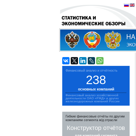
Финансовый анализ и отчётность
238
основных компаний
Финансовый анализ хозяйственной
деятельности ОАО «РЖД» и других
железнодорожных компаний России
Гибкие финансовые отчёты по другим
компаниям сегмента ж/д отрасли
Конструктор отчётов
для компаний сегмента