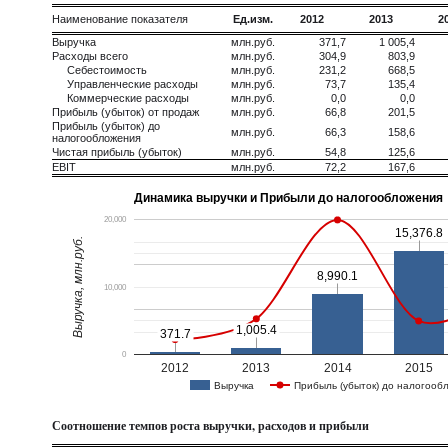
Наименование показателя
Ед.изм.
2012
2013
2
Выручка
млн.руб.
371,7
1 005,4
Расходы всего
млн.руб.
304,9
803,9
Себестоимость
млн.руб.
231,2
668,5
Управленческие расходы
млн.руб.
73,7
135,4
Коммерческие расходы
млн.руб.
0,0
0,0
Прибыль (убыток) от продаж
млн.руб.
66,8
201,5
Прибыль (убыток) до
млн.руб.
66,3
158,6
налогообложения
Чистая прибыль (убыток)
млн.руб.
54,8
125,6
EBIT
млн.руб.
72,2
167,6
Динамика выручки и Прибыли до налогообложения
20,000
15,376.8
15,376.8
Выручка, млн.руб.
8,990.1
8,990.1
10,000
1,005.4
1,005.4
371.7
371.7
0
2012
2013
2014
2015
Выручка
Прибыль (убыток) до налогооб
Соотношение темпов роста выручки, расходов и прибыли