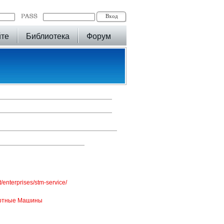
йте
Библиотека
Форум
t/enterprises/stm-service/
ортные Машины