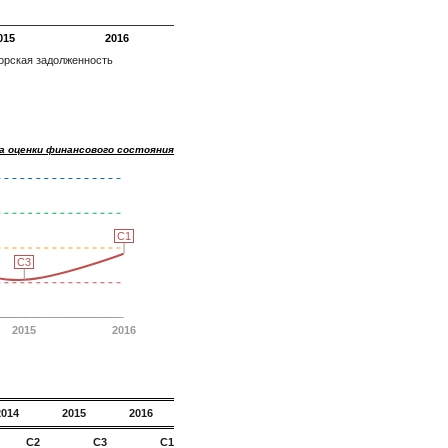
015
2016
орская задолженность
а оценки финансового состояния
C1
C1
C3
C3
2015
2016
2014
2015
2016
C2
C3
C1