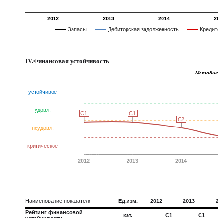
2012
2013
2014
2
Запасы
Дебиторская задолженность
Кредит
IV.Финансовая устойчивость
Методик
устойчивое
удовл.
C1
C1
C1
C1
C2
C2
неудовл.
критическое
2012
2013
2014
Наименование показателя
Ед.изм.
2012
2013
Рейтинг финансовой
кат.
C1
C1