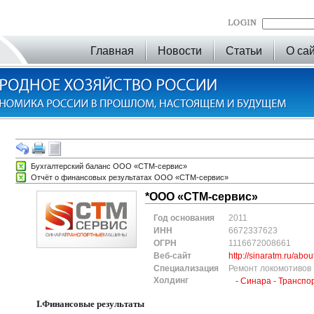
Главная
Новости
Статьи
О са
Бухгалтерский баланс ООО «СТМ-сервис»
Отчёт о финансовых результатах ООО «СТМ-сервис»
*ООО «СТМ-сервис»
Год основания
2011
ИНН
6672337623
ОГРН
1116672008661
Веб-сайт
http://sinaratm.ru/abou
Специализация
Ремонт локомотивов
Холдинг
- Синара - Трансп
I.Финансовые результаты