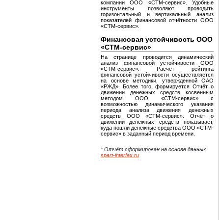
компании ООО «СТМ-сервис». Удобные
инструменты позволяют проводить
горизонтальный и вертикальный анализ
показателей финансовой отчётности ООО
«СТМ-сервис».
Финансовая устойчивость ООО
«СТМ-сервис»
На странице проводится динамический
анализ финансовой устойчивости ООО
«СТМ-сервис». Расчёт рейтинга
финансовой устойчивости осуществляется
на основе методики, утвержденной ОАО
«РЖД». Более того, формируется Отчёт о
движении денежных средств косвенным
методом ООО «СТМ-сервис» с
возможностью динамического указания
периода анализа движения денежных
средств ООО «СТМ-сервис». Отчёт о
движении денежных средств показывает,
куда пошли денежные средства ООО «СТМ-
сервис» в заданный период времени.
* Отчёт сформирован на основе данных
spart-interfax.ru