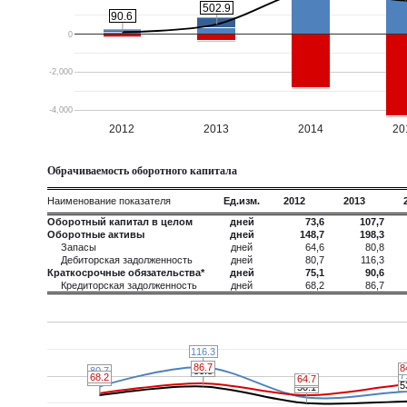
502.9
502.9
90.6
90.6
0
-2,000
-4,000
2012
2013
2014
20
Обрачиваемость оборотного капитала
Наименование показателя
Ед.изм.
2012
2013
Оборотный капитал в целом
дней
73,6
107,7
Оборотные активы
дней
148,7
198,3
Запасы
дней
64,6
80,8
Дебиторская задолженность
дней
80,7
116,3
Краткосрочные обязательства*
дней
75,1
90,6
Кредиторская задолженность
дней
68,2
86,7
116.3
116.3
86.7
86.7
8
8
80.8
80.8
80.7
80.7
7
7
68.2
68.2
64.7
64.7
64.6
64.6
60.7
60.7
5
5
50.1
50.1