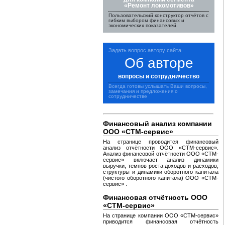
«Ремонт локомотивов»
Пользовательский конструктор отчётов с
гибким выбором финансовых и
экономических показателей.
Задать вопрос автору сайта
Об авторе
вопросы и сотрудничество
Всегда готовы услышать Ваши вопросы,
замечания и предложения о
сотрудничестве
Финансовый анализ компании
ООО «СТМ-сервис»
На странице проводится финансовый
анализ отчётности ООО «СТМ-сервис».
Анализ финансовой отчётности ООО «СТМ-
сервис» включает анализ динамики
выручки, темпов роста доходов и расходов,
структуры и динамики оборотного капитала
(чистого оборотного капитала) ООО «СТМ-
сервис» .
Финансовая отчётность ООО
«СТМ-сервис»
На странице компании ООО «СТМ-сервис»
приводится финансовая отчётность