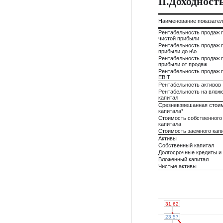
II.Доходнос
Наименование показате
Рентабельность продаж 
чистой прибыли
Рентабельность продаж 
прибыли до н\о
Рентабельность продаж 
прибыли от продаж
Рентабельность продаж 
EBIT
Рентабельность активов
Рентабельность на влож
капитал
Срезневзвешанная стои
капитала*
Стоимость собственного
капитала
Стоимость заемного кап
Активы
Собственный капитал
Долгосрочные кредиты и
Вложенный капитал
Чистые активы
31.62
31.62
23.57
23.57