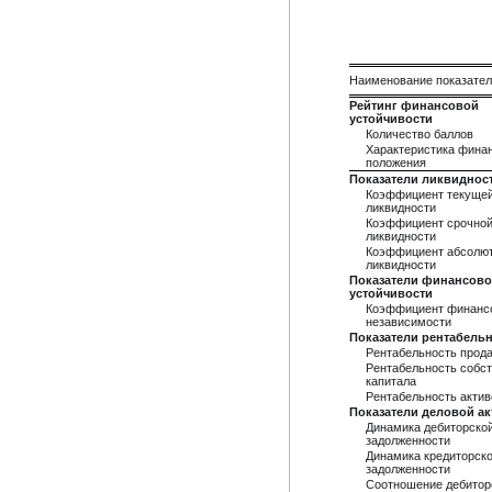
Наименование показате
Рейтинг финансовой
устойчивости
Количество баллов
Характеристика фина
положения
Показатели ликвиднос
Коэффициент текуще
ликвидности
Коэффициент срочно
ликвидности
Коэффициент абсолю
ликвидности
Показатели финансов
устойчивости
Коэффициент финанс
независимости
Показатели рентабель
Рентабельность прод
Рентабельность собст
капитала
Рентабельность актив
Показатели деловой а
Динамика дебиторско
задолженности
Динамика кредиторск
задолженности
Соотношение дебитор