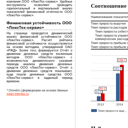
компании ООО «ЛокоТех-сервис». Удобные
Соотношение 
инструменты позволяют проводить
горизонтальный и вертикальный анализ
показателей финансовой отчётности ООО
«ЛокоТех-сервис».
Наименование показате
Финансовая устойчивость ООО
Темп прироста выручки
«ЛокоТех-сервис»
Темп прироста расходов
Темп прироста себес
На странице проводится динамический
Темп прироста управл
анализ финансовой устойчивости ООО
коммерческих расход
«ЛокоТех-сервис». Расчёт рейтинга
Темп прироста прибыли 
финансовой устойчивости осуществляется
на основе методики, утвержденной ОАО
Темп прироста прибыли д
«РЖД». Более того, формируется Отчёт о
движении денежных средств косвенным
методом ООО «ЛокоТех-сервис» с
239.7
239.7
возможностью динамического указания
периода анализа движения денежных
средств ООО «ЛокоТех-сервис». Отчёт о
182.9
182.9
движении денежных средств показывает,
куда пошли денежные средства ООО
«ЛокоТех-сервис» в заданный период
времени.
51.2
51.2
* Отчёт сформирован на основе данных
32.3
32.3
spart-interfax.ru
2013
2014
Темп прироста выр…