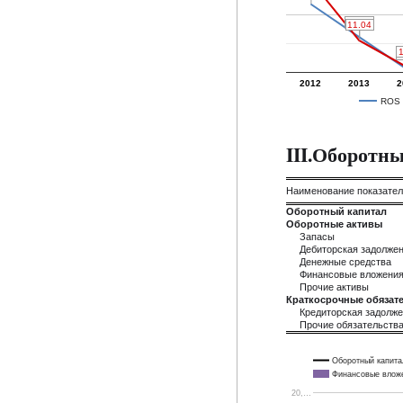
12.21
12.21
11.04
11.04
1
1
0
0
2012
2013
2
ROS
III.Оборотн
Наименование показате
Оборотный капитал
Оборотные активы
Запасы
Дебиторская задолже
Денежные средства
Финансовые вложени
Прочие активы
Краткосрочные обязате
Кредиторская задолж
Прочие обязательств
Оборотный капита
Финансовые влож
20,…