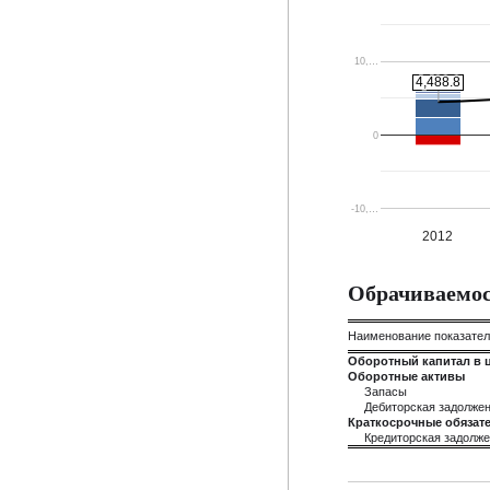
10,…
4,488.8
4,488.8
0
-10,…
2012
Обрачиваемос
Наименование показате
Оборотный капитал в 
Оборотные активы
Запасы
Дебиторская задолже
Краткосрочные обязате
Кредиторская задолж