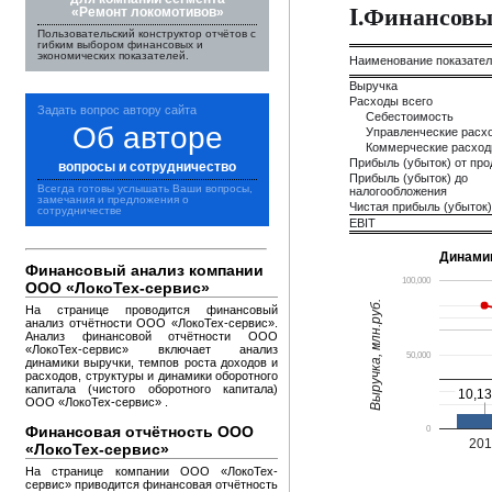
I.Финансовы
«Ремонт локомотивов»
Пользовательский конструктор отчётов с
гибким выбором финансовых и
экономических показателей.
Наименование показате
Выручка
Расходы всего
Задать вопрос автору сайта
Себестоимость
Об авторе
Управленческие расх
Коммерческие расхо
Прибыль (убыток) от пр
вопросы и сотрудничество
Прибыль (убыток) до
Всегда готовы услышать Ваши вопросы,
налогообложения
замечания и предложения о
Чистая прибыль (убыток)
сотрудничестве
EBIT
Динами
Финансовый анализ компании
100,000
ООО «ЛокоТех-сервис»
Выручка, млн.руб.
На странице проводится финансовый
анализ отчётности ООО «ЛокоТех-сервис».
Анализ финансовой отчётности ООО
«ЛокоТех-сервис» включает анализ
50,000
динамики выручки, темпов роста доходов и
расходов, структуры и динамики оборотного
капитала (чистого оборотного капитала)
10,13
10,13
ООО «ЛокоТех-сервис» .
Финансовая отчётность ООО
0
20
«ЛокоТех-сервис»
На странице компании ООО «ЛокоТех-
сервис» приводится финансовая отчётность