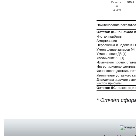
Остаток
ЧП+А
на
начало
Наименование показате
Остаток ДС на начало 
Чистая прибыль
Амортизация
Переоценка и неденежны
Уменьшение запасов [+]
Уменьшение ДЗ [+]
Увеличение КЗ [+]
Изменение прочих стате
Инвестиционная деятель
Финансовая деятельност
Увеличение уставного ка
Дивиденды и другие вып
чистой прибыли
Остаток ДС на конец п
* Отчёт сформ