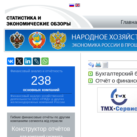
Главн
Финансовый анализ и отчётность
Бухгалтерский 
238
Отчёт о финанс
основных компаний
Финансовый анализ хозяйственной
деятельности ОАО «РЖД» и других
железнодорожных компаний России
Гибкие финансовые отчёты по другим
компаниям сегмента ж/д отрасли
Конструктор отчётов
для компаний сегмента