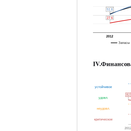
53.5
53.5
51.6
51.6
27.6
27.6
2012
Запасы
IV.Финансов
устойчивое
B2
B2
удовл.
неудовл.
критическое
201