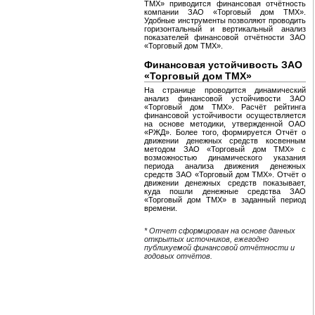
ТМХ» приводится финансовая отчётность
компании ЗАО «Торговый дом ТМХ».
Удобные инструменты позволяют проводить
горизонтальный и вертикальный анализ
показателей финансовой отчётности ЗАО
«Торговый дом ТМХ».
Финансовая устойчивость ЗАО
«Торговый дом ТМХ»
На странице проводится динамический
анализ финансовой устойчивости ЗАО
«Торговый дом ТМХ». Расчёт рейтинга
финансовой устойчивости осуществляется
на основе методики, утвержденной ОАО
«РЖД». Более того, формируется Отчёт о
движении денежных средств косвенным
методом ЗАО «Торговый дом ТМХ» с
возможностью динамического указания
периода анализа движения денежных
средств ЗАО «Торговый дом ТМХ». Отчёт о
движении денежных средств показывает,
куда пошли денежные средства ЗАО
«Торговый дом ТМХ» в заданный период
времени.
* Отчет сформирован на основе данных
открытых источников, ежегодно
публикуемой финансовой отчётности и
годовых отчётов.