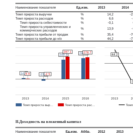
Наименование показателя
Ед.изм.
2013
2014
Темп прироста выручки
%
14,2
-2
Темп прироста расходов
%
6,6
-
Темп прироста себестоимости
%
-0,1
Темп прироста управленческих и
%
13,9
-
коммерческих расходов
Темп прироста прибыли от продаж
%
35,4
-7
Темп прироста прибыли до н/о
%
44,2
-7
287.1
287.1
278.7
278.7
269.6
269.6
44.2
44.2
249.3
249.3
14.2
14.2
6.6
6.6
-2.5
-2.5
-23.8
-23.8
-
-
2013
2014
2015
2016
2013
2
Темп прироста выр…
Темп прироста рас…
Темп
II.Доходность на вложенный капитал
Наименование показателя
Ед.изм.
Аббр.
2012
2013