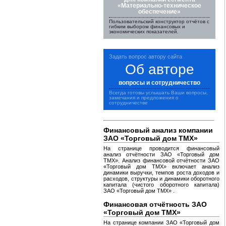
«Материально-техническое
обеспечение»
Пользовательский конструктор отчётов с
гибким выбором финансовых и
экономических показателей.
Задать вопрос автору сайта
Об авторе
вопросы и сотрудничество
Всегда готовы услышать Ваши вопросы,
замечания и предложения о
сотрудничестве
Финансовый анализ компании
ЗАО «Торговый дом ТМХ»
На странице проводится финансовый
анализ отчётности ЗАО «Торговый дом
ТМХ». Анализ финансовой отчётности ЗАО
«Торговый дом ТМХ» включает анализ
динамики выручки, темпов роста доходов и
расходов, структуры и динамики оборотного
капитала (чистого оборотного капитала)
ЗАО «Торговый дом ТМХ» .
Финансовая отчётность ЗАО
«Торговый дом ТМХ»
На странице компании ЗАО «Торговый дом