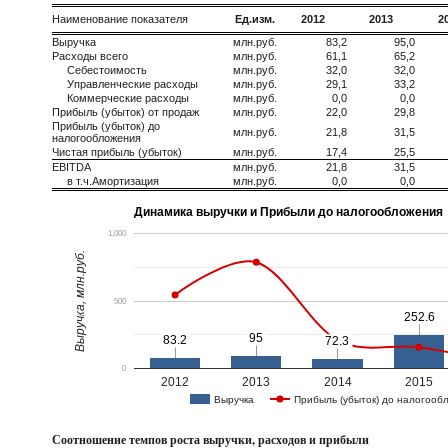
Наименование показателя
Ед.изм.
2012
2013
2
Выручка
млн.руб.
83,2
95,0
Расходы всего
млн.руб.
61,1
65,2
Себестоимость
млн.руб.
32,0
32,0
Управленческие расходы
млн.руб.
29,1
33,2
Коммерческие расходы
млн.руб.
0,0
0,0
Прибыль (убыток) от продаж
млн.руб.
22,0
29,8
Прибыль (убыток) до
млн.руб.
21,8
31,5
налогообложения
Чистая прибыль (убыток)
млн.руб.
17,4
25,5
EBITDA
млн.руб.
21,8
31,5
в т.ч.Амортизация
млн.руб.
0,0
0,0
Динамика выручки и Прибыли до налогообложения
1,000
Выручка, млн.руб.
500
252.6
252.6
95
95
83.2
83.2
72.3
72.3
0
2012
2013
2014
2015
Выручка
Прибыль (убыток) до налогооб
Соотношение темпов роста выручки, расходов и прибыли