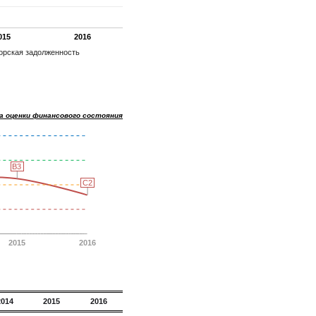
015
2016
орская задолженность
а оценки финансового состояния
B3
B3
C2
C2
2015
2016
2014
2015
2016