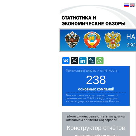
Финансовый анализ и отчётность
238
основных компаний
Финансовый анализ хозяйственной
деятельности ОАО «РЖД» и других
железнодорожных компаний России
Гибкие финансовые отчёты по другим
компаниям сегмента ж/д отрасли
Конструктор отчётов
для компаний сегмента