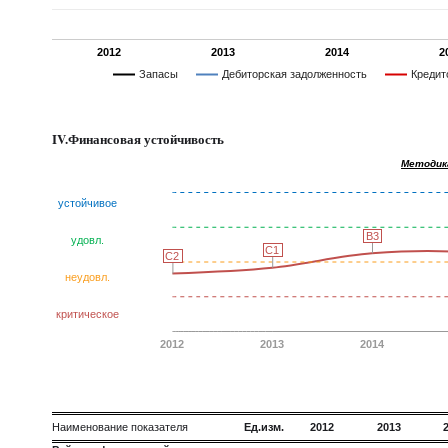
2012
2013
2014
2
Запасы
Дебиторская задолженность
Кредит
IV.Финансовая устойчивость
Методик
устойчивое
B3
B3
удовл.
C1
C1
C2
C2
неудовл.
критическое
2012
2013
2014
Наименование показателя
Ед.изм.
2012
2013