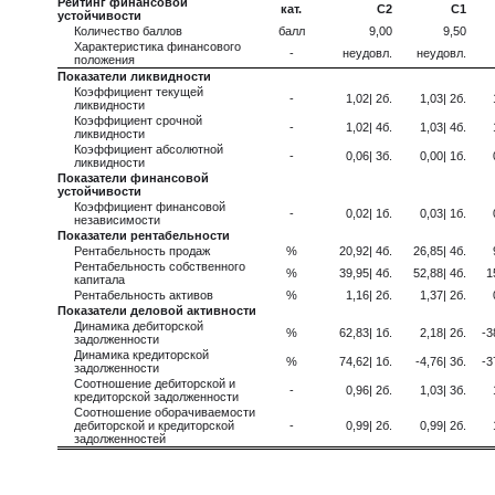
Рейтинг финансовой
кат.
C2
C1
устойчивости
Количество баллов
балл
9,00
9,50
Характеристика финансового
-
неудовл.
неудовл.
положения
Показатели ликвидности
Коэффициент текущей
-
1,02| 2б.
1,03| 2б.
ликвидности
Коэффициент срочной
-
1,02| 4б.
1,03| 4б.
ликвидности
Коэффициент абсолютной
-
0,06| 3б.
0,00| 1б.
ликвидности
Показатели финансовой
устойчивости
Коэффициент финансовой
-
0,02| 1б.
0,03| 1б.
независимости
Показатели рентабельности
Рентабельность продаж
%
20,92| 4б.
26,85| 4б.
Рентабельность собственного
%
39,95| 4б.
52,88| 4б.
1
капитала
Рентабельность активов
%
1,16| 2б.
1,37| 2б.
Показатели деловой активности
Динамика дебиторской
%
62,83| 1б.
2,18| 2б.
-3
задолженности
Динамика кредиторской
%
74,62| 1б.
-4,76| 3б.
-3
задолженности
Соотношение дебиторской и
-
0,96| 2б.
1,03| 3б.
кредиторской задолженности
Соотношение оборачиваемости
дебиторской и кредиторской
-
0,99| 2б.
0,99| 2б.
задолженностей