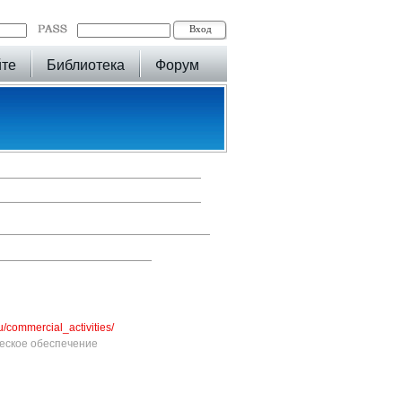
йте
Библиотека
Форум
u/commercial_activities/
еское обеспечение