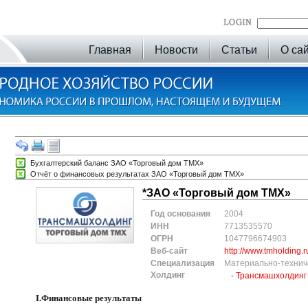
Главная
Новости
Статьи
О са
Бухгалтерский баланс ЗАО «Торговый дом ТМХ»
Отчёт о финансовых результатах ЗАО «Торговый дом ТМХ»
*ЗАО «Торговый дом ТМХ»
Год основания
2004
ИНН
7713535570
ОГРН
1047796674903
Веб-сайт
http://www.tmholding.r
Специализация
Материально-технич
Холдинг
- Трансмашхолдинг
I.Финансовые результаты