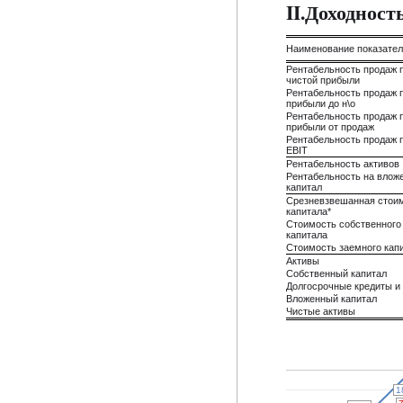
II.Доходнос
Наименование показате
Рентабельность продаж 
чистой прибыли
Рентабельность продаж 
прибыли до н\о
Рентабельность продаж 
прибыли от продаж
Рентабельность продаж 
EBIT
Рентабельность активов
Рентабельность на влож
капитал
Срезневзвешанная стои
капитала*
Стоимость собственного
капитала
Стоимость заемного кап
Активы
Собственный капитал
Долгосрочные кредиты и
Вложенный капитал
Чистые активы
1
1