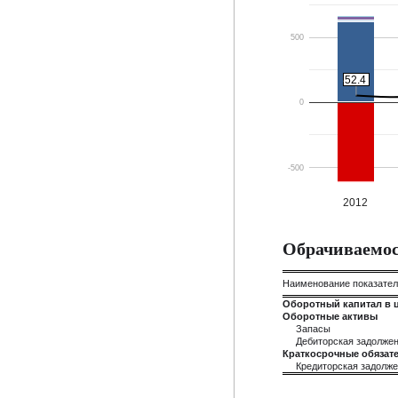
500
52.4
52.4
0
-500
2012
Обрачиваемос
Наименование показате
Оборотный капитал в 
Оборотные активы
Запасы
Дебиторская задолже
Краткосрочные обязате
Кредиторская задолж