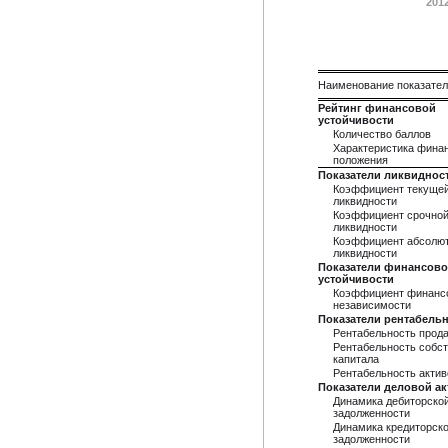
201
Наименование показате
Рейтинг финансовой
устойчивости
Количество баллов
Характеристика фина
положения
Показатели ликвиднос
Коэффициент текуще
ликвидности
Коэффициент срочно
ликвидности
Коэффициент абсолю
ликвидности
Показатели финансов
устойчивости
Коэффициент финанс
независимости
Показатели рентабель
Рентабельность прод
Рентабельность собст
капитала
Рентабельность актив
Показатели деловой а
Динамика дебиторско
задолженности
Динамика кредиторск
задолженности