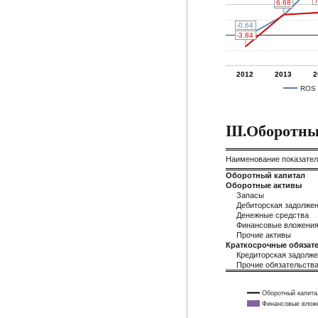
7
7
6.68
6.68
6.39
6.39
-0.64
-0.64
-3.84
-3.84
2012
2013
2
ROS
III.Оборотн
Наименование показате
Оборотный капитал
Оборотные активы
Запасы
Дебиторская задолже
Денежные средства
Финансовые вложени
Прочие активы
Краткосрочные обязате
Кредиторская задолж
Прочие обязательств
Оборотный капита
Финансовые влож