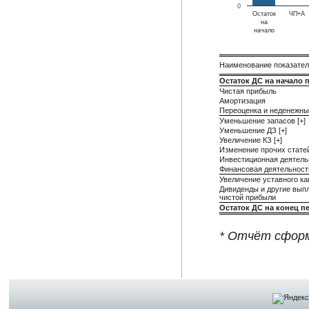
0
Остаток
ЧП+А
на
начало
Наименование показате
Остаток ДС на начало 
Чистая прибыль
Амортизация
Переоценка и неденежны
Уменьшение запасов [+]
Уменьшение ДЗ [+]
Увеличение КЗ [+]
Изменение прочих стате
Инвестиционная деятель
Финансовая деятельност
Увеличение уставного ка
Дивиденды и другие вып
чистой прибыли
Остаток ДС на конец п
* Отчёт сформ