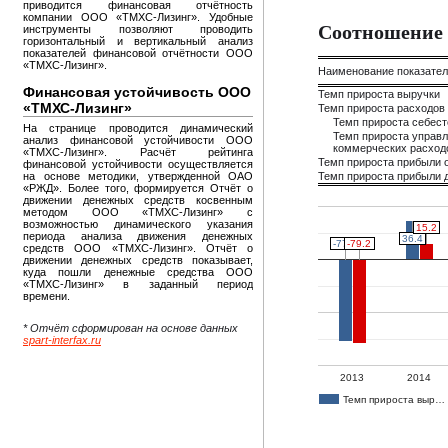
приводится финансовая отчётность
компании ООО «ТМХС-Лизинг». Удобные
Соотношение 
инструменты позволяют проводить
горизонтальный и вертикальный анализ
показателей финансовой отчётности ООО
«ТМХС-Лизинг».
Наименование показате
Финансовая устойчивость ООО
Темп прироста выручки
«ТМХС-Лизинг»
Темп прироста расходов
Темп прироста себес
На странице проводится динамический
Темп прироста управл
анализ финансовой устойчивости ООО
коммерческих расход
«ТМХС-Лизинг». Расчёт рейтинга
Темп прироста прибыли 
финансовой устойчивости осуществляется
на основе методики, утвержденной ОАО
Темп прироста прибыли д
«РЖД». Более того, формируется Отчёт о
движении денежных средств косвенным
методом ООО «ТМХС-Лизинг» с
возможностью динамического указания
15.2
15.2
периода анализа движения денежных
36.4
36.4
-77.5
-77.5
-79.2
-79.2
средств ООО «ТМХС-Лизинг». Отчёт о
движении денежных средств показывает,
куда пошли денежные средства ООО
«ТМХС-Лизинг» в заданный период
времени.
* Отчёт сформирован на основе данных
spart-interfax.ru
2013
2014
Темп прироста выр…