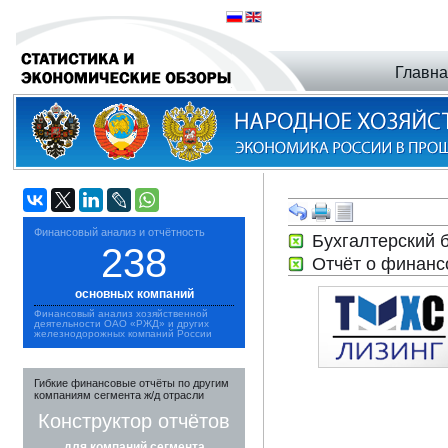
Главн
Финансовый анализ и отчётность
Бухгалтерский
238
Отчёт о финанс
основных компаний
Финансовый анализ хозяйственной
деятельности ОАО «РЖД» и других
железнодорожных компаний России
Гибкие финансовые отчёты по другим
компаниям сегмента ж/д отрасли
Конструктор отчётов
для компаний сегмента