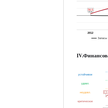
57.1
57.1
56.5
56.5
0.2
0.2
2012
Запасы
IV.Финансов
устойчивое
удовл.
C3
C3
неудовл.
критическое