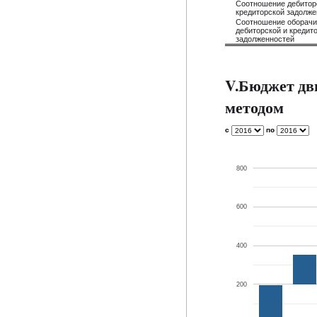
Соотношение дебитор
кредиторской задолже
Соотношение оборач
дебиторской и кредит
задолженностей
V.Бюджет дв
методом
с
по
800
600
400
200