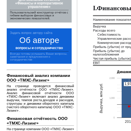
«Финансы и корпоративное
I.Финансовы
управление»
Пользовательский конструктор отчётов с
гибким выбором финансовых и
экономических показателей.
Наименование показате
Выручка
Расходы всего
Задать вопрос автору сайта
Себестоимость
Об авторе
Управленческие расх
Коммерческие расхо
Прибыль (убыток) от пр
вопросы и сотрудничество
Прибыль (убыток) до
Всегда готовы услышать Ваши вопросы,
налогообложения
замечания и предложения о
Чистая прибыль (убыток)
сотрудничестве
EBIT
Динами
Финансовый анализ компании
2,000
ООО «ТМХС-Лизинг»
1,9
1,9
Выручка, млн.руб.
На странице проводится финансовый
анализ отчётности ООО «ТМХС-Лизинг».
Анализ финансовой отчётности ООО
«ТМХС-Лизинг» включает анализ динамики
1,000
выручки, темпов роста доходов и расходов,
структуры и динамики оборотного капитала
(чистого оборотного капитала) ООО «ТМХС-
Лизинг» .
Финансовая отчётность ООО
0
20
«ТМХС-Лизинг»
На странице компании ООО «ТМХС-Лизинг»