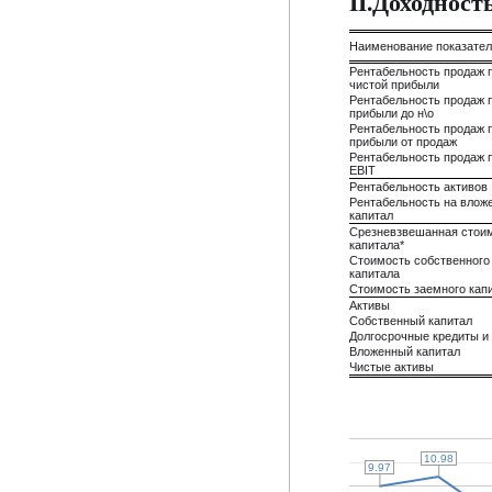
II.Доходнос
Наименование показате
Рентабельность продаж 
чистой прибыли
Рентабельность продаж 
прибыли до н\о
Рентабельность продаж 
прибыли от продаж
Рентабельность продаж 
EBIT
Рентабельность активов
Рентабельность на влож
капитал
Срезневзвешанная стои
капитала*
Стоимость собственного
капитала
Стоимость заемного кап
Активы
Собственный капитал
Долгосрочные кредиты и
Вложенный капитал
Чистые активы
10.98
10.98
9.97
9.97