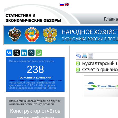
Главн
Финансовый анализ и отчётность
Бухгалтерский
238
Отчёт о финан
основных компаний
Финансовый анализ хозяйственной
деятельности ОАО «РЖД» и других
железнодорожных компаний России
Гибкие финансовые отчёты по другим
компаниям сегмента ж/д отрасли
Конструктор отчётов
для компаний сегмента