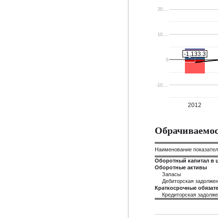
20,…
10,…
-1,133.3
-1,133.3
0
-10,…
2012
Обрачиваемос
Наименование показате
Оборотный капитал в 
Оборотные активы
Запасы
Дебиторская задолже
Краткосрочные обязате
Кредиторская задолж