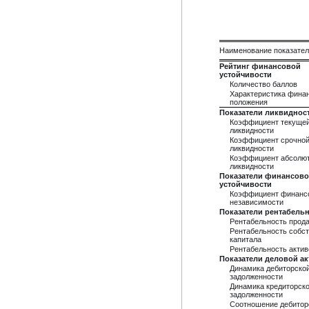
Наименование показате
Рейтинг финансовой
устойчивости
Количество баллов
Характеристика фина
положения
Показатели ликвиднос
Коэффициент текуще
ликвидности
Коэффициент срочно
ликвидности
Коэффициент абсолю
ликвидности
Показатели финансов
устойчивости
Коэффициент финанс
независимости
Показатели рентабель
Рентабельность прод
Рентабельность собст
капитала
Рентабельность актив
Показатели деловой а
Динамика дебиторско
задолженности
Динамика кредиторск
задолженности
Соотношение дебитор