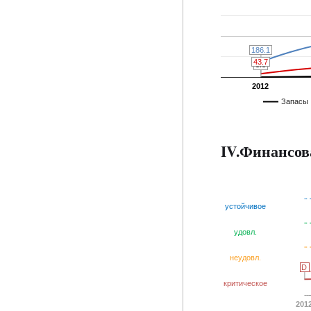
186.1
186.1
43.7
43.7
3.3
3.3
2012
Запасы
IV.Финансов
устойчивое
удовл.
неудовл.
D
D
критическое
201