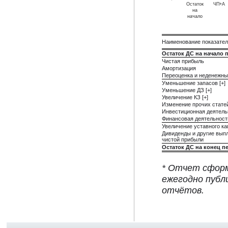
Остаток
ЧП+А
на
начало
Наименование показате
Остаток ДС на начало 
Чистая прибыль
Амортизация
Переоценка и неденежны
Уменьшение запасов [+]
Уменьшение ДЗ [+]
Увеличение КЗ [+]
Изменение прочих стате
Инвестиционная деятель
Финансовая деятельност
Увеличение уставного ка
Дивиденды и другие вып
чистой прибыли
Остаток ДС на конец п
* Отчет сформ
ежегодно публ
отчётов.