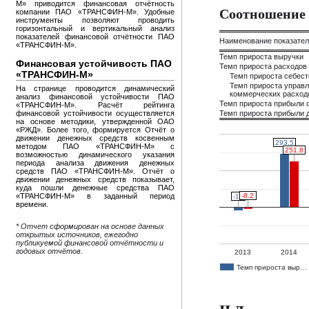
М» приводится финансовая отчётность
Соотношение 
компании ПАО «ТРАНСФИН-М». Удобные
инструменты позволяют проводить
горизонтальный и вертикальный анализ
показателей финансовой отчётности ПАО
Наименование показате
«ТРАНСФИН-М».
Темп прироста выручки
Финансовая устойчивость ПАО
Темп прироста расходов
«ТРАНСФИН-М»
Темп прироста себес
Темп прироста управл
На странице проводится динамический
коммерческих расход
анализ финансовой устойчивости ПАО
Темп прироста прибыли 
«ТРАНСФИН-М». Расчёт рейтинга
финансовой устойчивости осуществляется
Темп прироста прибыли д
на основе методики, утвержденной ОАО
«РЖД». Более того, формируется Отчёт о
движении денежных средств косвенным
293.5
293.5
методом ПАО «ТРАНСФИН-М» с
251.8
251.8
возможностью динамического указания
периода анализа движения денежных
средств ПАО «ТРАНСФИН-М». Отчёт о
движении денежных средств показывает,
куда пошли денежные средства ПАО
«ТРАНСФИН-М» в заданный период
-8.2
-8.2
-18
-18
времени.
* Отчет сформирован на основе данных
открытых источников, ежегодно
публикуемой финансовой отчётности и
годовых отчётов.
2013
2014
Темп прироста выр…