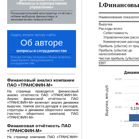
I.Финансовы
«Финансы и корпоративное
управление»
Пользовательский конструктор отчётов с
гибким выбором финансовых и
Наименование показате
экономических показателей.
Выручка
Расходы всего
Себестоимость
Задать вопрос автору сайта
Управленческие расх
Об авторе
Коммерческие расхо
Прибыль (убыток) от пр
Прибыль (убыток) до
вопросы и сотрудничество
налогообложения
Всегда готовы услышать Ваши вопросы,
Чистая прибыль (убыток)
замечания и предложения о
EBIT
сотрудничестве
Динами
Финансовый анализ компании
30,000
ПАО «ТРАНСФИН-М»
Выручка, млн.руб.
На странице проводится финансовый
20,000
анализ отчётности ПАО «ТРАНСФИН-М».
Анализ финансовой отчётности ПАО
«ТРАНСФИН-М» включает анализ динамики
выручки, темпов роста доходов и расходов,
10,000
5,15
5,15
структуры и динамики оборотного капитала
(чистого оборотного капитала) ПАО
«ТРАНСФИН-М» .
0
Финансовая отчётность ПАО
20
«ТРАНСФИН-М»
На странице компании ПАО «ТРАНСФИН-