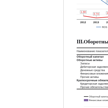
6
6
1.68
1.68
1
1
0.74
0.74
2012
2013
2
ROS
III.Оборотн
Наименование показате
Оборотный капитал
Оборотные активы
Запасы
Дебиторская задолже
Денежные средства
Финансовые вложени
Прочие активы
Краткосрочные обязате
Кредиторская задолж
Прочие обязательств
Оборотный капита
Финансовые влож