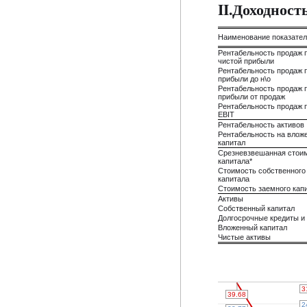
II.Доходнос
Наименование показате
Рентабельность продаж 
чистой прибыли
Рентабельность продаж 
прибыли до н\о
Рентабельность продаж 
прибыли от продаж
Рентабельность продаж 
EBIT
Рентабельность активов
Рентабельность на влож
капитал
Срезневзвешанная стои
капитала*
Стоимость собственного
капитала
Стоимость заемного кап
Активы
Собственный капитал
Долгосрочные кредиты и
Вложенный капитал
Чистые активы
3
3
39.68
39.68
2
2