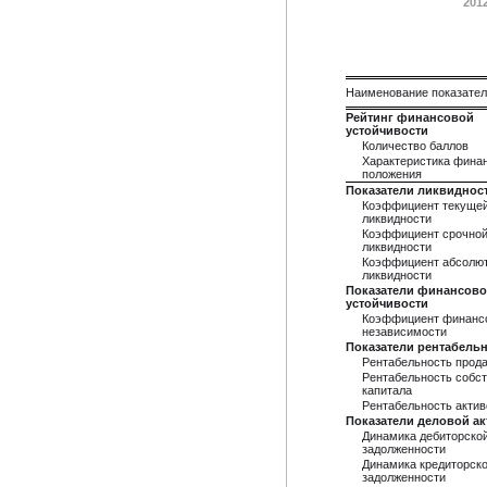
201
Наименование показате
Рейтинг финансовой
устойчивости
Количество баллов
Характеристика фина
положения
Показатели ликвиднос
Коэффициент текуще
ликвидности
Коэффициент срочно
ликвидности
Коэффициент абсолю
ликвидности
Показатели финансов
устойчивости
Коэффициент финанс
независимости
Показатели рентабель
Рентабельность прод
Рентабельность собст
капитала
Рентабельность актив
Показатели деловой а
Динамика дебиторско
задолженности
Динамика кредиторск
задолженности