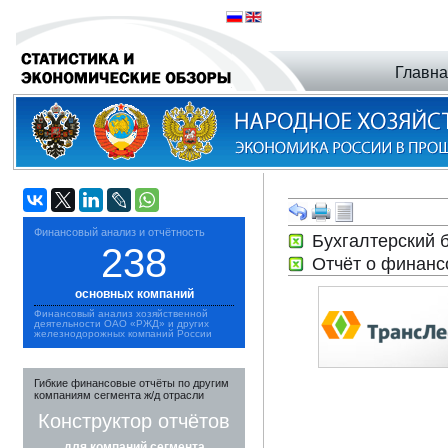
Главн
Финансовый анализ и отчётность
Бухгалтерский 
238
Отчёт о финанс
основных компаний
Финансовый анализ хозяйственной
деятельности ОАО «РЖД» и других
железнодорожных компаний России
Гибкие финансовые отчёты по другим
компаниям сегмента ж/д отрасли
Конструктор отчётов
для компаний сегмента