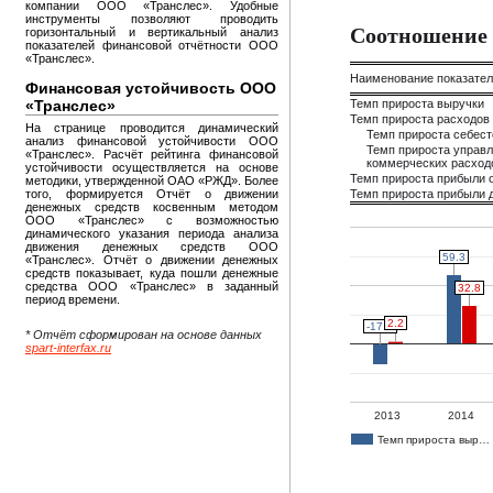
компании ООО «Транслес». Удобные
инструменты позволяют проводить
Соотношение 
горизонтальный и вертикальный анализ
показателей финансовой отчётности ООО
«Транслес».
Наименование показате
Финансовая устойчивость ООО
«Транслес»
Темп прироста выручки
Темп прироста расходов
На странице проводится динамический
Темп прироста себес
анализ финансовой устойчивости ООО
Темп прироста управл
«Транслес». Расчёт рейтинга финансовой
коммерческих расход
устойчивости осуществляется на основе
Темп прироста прибыли 
методики, утвержденной ОАО «РЖД». Более
того, формируется Отчёт о движении
Темп прироста прибыли д
денежных средств косвенным методом
ООО «Транслес» с возможностью
динамического указания периода анализа
движения денежных средств ООО
59.3
59.3
«Транслес». Отчёт о движении денежных
средств показывает, куда пошли денежные
средства ООО «Транслес» в заданный
32.8
32.8
период времени.
2.2
2.2
-17.5
-17.5
* Отчёт сформирован на основе данных
spart-interfax.ru
2013
2014
Темп прироста выр…