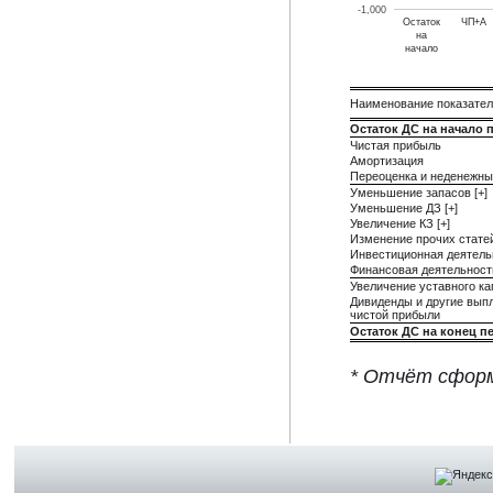
-1,000
Остаток
ЧП+А
на
начало
Наименование показате
Остаток ДС на начало 
Чистая прибыль
Амортизация
Переоценка и неденежны
Уменьшение запасов [+]
Уменьшение ДЗ [+]
Увеличение КЗ [+]
Изменение прочих стате
Инвестиционная деятель
Финансовая деятельност
Увеличение уставного ка
Дивиденды и другие вып
чистой прибыли
Остаток ДС на конец п
* Отчёт сформ