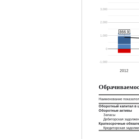
3,000
2,000
866.9
866.9
1,000
0
-1,000
2012
Обрачиваемос
Наименование показате
Оборотный капитал в 
Оборотные активы
Запасы
Дебиторская задолже
Краткосрочные обязате
Кредиторская задолж