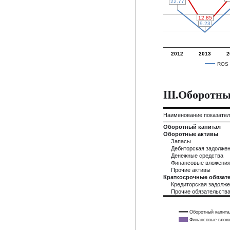
22.77
22.77
12.85
12.85
9.23
9.23
2012
2013
2
ROS
III.Оборотн
Наименование показате
Оборотный капитал
Оборотные активы
Запасы
Дебиторская задолже
Денежные средства
Финансовые вложени
Прочие активы
Краткосрочные обязате
Кредиторская задолж
Прочие обязательств
Оборотный капита
Финансовые влож