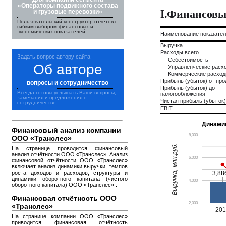
«Операторы подвижного состава
I.Финансовы
и грузовые перевозки»
Пользовательский конструктор отчётов с
гибким выбором финансовых и
экономических показателей.
Наименование показате
Выручка
Расходы всего
Задать вопрос автору сайта
Себестоимость
Об авторе
Управленческие расх
Коммерческие расхо
Прибыль (убыток) от пр
вопросы и сотрудничество
Прибыль (убыток) до
Всегда готовы услышать Ваши вопросы,
налогообложения
замечания и предложения о
Чистая прибыль (убыток)
сотрудничестве
EBIT
Динами
Финансовый анализ компании
8,000
ООО «Транслес»
Выручка, млн.руб.
На странице проводится финансовый
анализ отчётности ООО «Транслес». Анализ
6,000
финансовой отчётности ООО «Транслес»
включает анализ динамики выручки, темпов
роста доходов и расходов, структуры и
3,88
3,88
динамики оборотного капитала (чистого
4,000
оборотного капитала) ООО «Транслес» .
Финансовая отчётность ООО
2,000
«Транслес»
20
На странице компании ООО «Транслес»
приводится финансовая отчётность