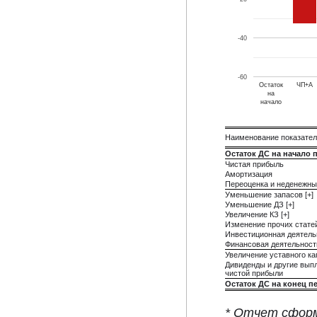
-40
-60
Остаток
ЧП+А
на
начало
Наименование показате
Остаток ДС на начало 
Чистая прибыль
Амортизация
Переоценка и неденежны
Уменьшение запасов [+]
Уменьшение ДЗ [+]
Увеличение КЗ [+]
Изменение прочих стате
Инвестиционная деятель
Финансовая деятельност
Увеличение уставного ка
Дивиденды и другие вып
чистой прибыли
Остаток ДС на конец п
* Отчет сформ