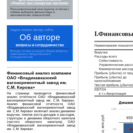
«Ремонт пассажирских вагонов»
Пользовательский конструктор отчётов с
гибким выбором финансовых и
экономических показателей.
Задать вопрос автору сайта
I.Финансовы
Об авторе
вопросы и сотрудничество
Наименование показате
Всегда готовы услышать Ваши вопросы,
Выручка
замечания и предложения о
Расходы всего
сотрудничестве
Себестоимость
Управленческие расх
Коммерческие расхо
Финансовый анализ компании
Прибыль (убыток) от пр
ОАО «Владикавказский
Прибыль (убыток) до
налогообложения
вагоноремонтный завод им.
Чистая прибыль (убыток)
С.М. Кирова»
EBITDA
На странице проводится финансовый
в т.ч.Амортизация
анализ отчётности ОАО «Владикавказский
вагоноремонтный завод им. С.М. Кирова».
Динами
Анализ финансовой отчётности ОАО
«Владикавказский вагоноремонтный завод
1,000
им. С.М. Кирова» включает анализ динамики
выручки, темпов роста доходов и расходов,
Выручка, млн.руб.
650
650
структуры и динамики оборотного капитала
(чистого оборотного капитала) ОАО
«Владикавказский вагоноремонтный завод
им. С.М. Кирова» .
500