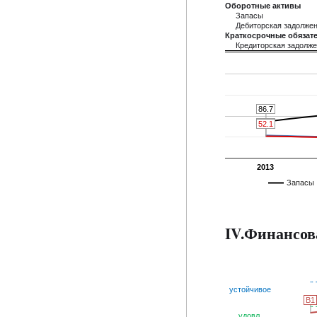
Оборотные активы
Запасы
Дебиторская задолже
Краткосрочные обязате
Кредиторская задолж
86.7
86.7
54.2
54.2
52.1
52.1
2013
Запасы
IV.Финансов
устойчивое
B1
B1
удовл.