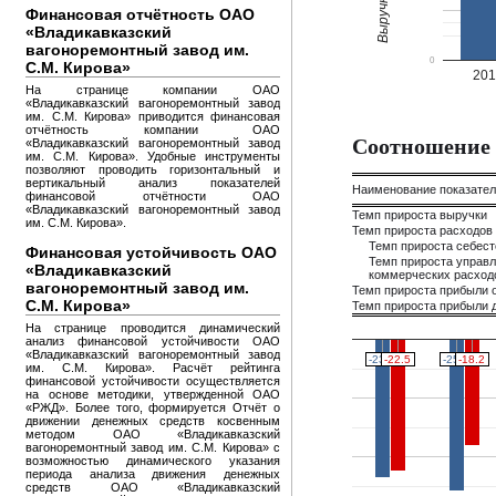
Финансовая отчётность ОАО
«Владикавказский
вагоноремонтный завод им.
0
С.М. Кирова»
20
На странице компании ОАО
«Владикавказский вагоноремонтный завод
им. С.М. Кирова» приводится финансовая
отчётность компании ОАО
Соотношение 
«Владикавказский вагоноремонтный завод
им. С.М. Кирова». Удобные инструменты
позволяют проводить горизонтальный и
вертикальный анализ показателей
Наименование показате
финансовой отчётности ОАО
«Владикавказский вагоноремонтный завод
Темп прироста выручки
им. С.М. Кирова».
Темп прироста расходов
Темп прироста себес
Финансовая устойчивость ОАО
Темп прироста управл
«Владикавказский
коммерческих расход
вагоноремонтный завод им.
Темп прироста прибыли 
С.М. Кирова»
Темп прироста прибыли д
На странице проводится динамический
анализ финансовой устойчивости ОАО
«Владикавказский вагоноремонтный завод
-23.5
-23.5
-22.5
-22.5
-25.8
-25.8
-18.2
-18.2
им. С.М. Кирова». Расчёт рейтинга
финансовой устойчивости осуществляется
на основе методики, утвержденной ОАО
«РЖД». Более того, формируется Отчёт о
движении денежных средств косвенным
методом ОАО «Владикавказский
вагоноремонтный завод им. С.М. Кирова» с
возможностью динамического указания
периода анализа движения денежных
средств ОАО «Владикавказский