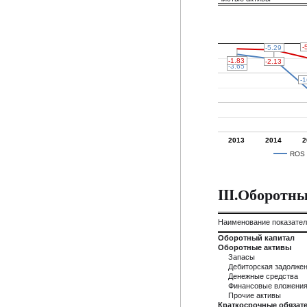
-
-
-5.29
-5.29
-1.83
-1.83
-2.13
-2.13
-3.65
-3.65
-1
-1
2013
2014
2
ROS
III.Оборотн
Наименование показате
Оборотный капитал
Оборотные активы
Запасы
Дебиторская задолже
Денежные средства
Финансовые вложени
Прочие активы
Краткосрочные обязате