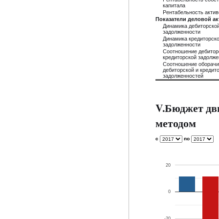
капитала
Рентабельность актив
Показатели деловой а
Динамика дебиторско
задолженности
Динамика кредиторск
задолженности
Соотношение дебитор
кредиторской задолже
Соотношение оборач
дебиторской и кредит
задолженностей
V.Бюджет дв
методом
с
по
20
0
-20