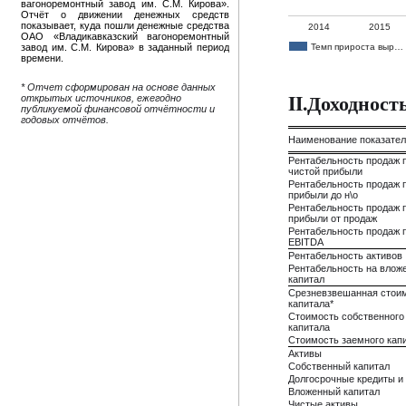
вагоноремонтный завод им. С.М. Кирова».
Отчёт о движении денежных средств
показывает, куда пошли денежные средства
2014
2015
ОАО «Владикавказский вагоноремонтный
Темп прироста выр…
завод им. С.М. Кирова» в заданный период
времени.
* Отчет сформирован на основе данных
II.Доходнос
открытых источников, ежегодно
публикуемой финансовой отчётности и
годовых отчётов.
Наименование показате
Рентабельность продаж 
чистой прибыли
Рентабельность продаж 
прибыли до н\о
Рентабельность продаж 
прибыли от продаж
Рентабельность продаж 
EBITDA
Рентабельность активов
Рентабельность на влож
капитал
Срезневзвешанная стои
капитала*
Стоимость собственного
капитала
Стоимость заемного кап
Активы
Собственный капитал
Долгосрочные кредиты и
Вложенный капитал
Чистые активы