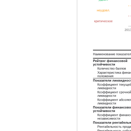
неудовл.
критическое
201
Наименование показате
Рейтинг финансовой
устойчивости
Количество баллов
Характеристика фина
положения
Показатели ликвиднос
Коэффициент текуще
ликвидности
Коэффициент срочно
ликвидности
Коэффициент абсолю
ликвидности
Показатели финансов
устойчивости
Коэффициент финанс
независимости
Показатели рентабель
Рентабельность прод
Рентабельность собст