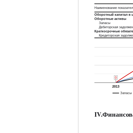
Наименование показате
Оборотный капитал в 
Оборотные активы
Запасы
Дебиторская задолже
Краткосрочные обязате
Кредиторская задолж
0
0
0
0
0
0
2013
Запасы
IV.Финансов