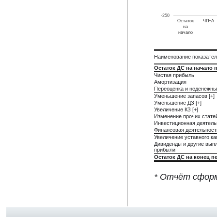
-250
Остаток
ЧП+А
на
начало
Наименование показате
Остаток ДС на начало 
Чистая прибыль
Амортизация
Переоценка и неденежны
Уменьшение запасов [+]
Уменьшение ДЗ [+]
Увеличение КЗ [+]
Изменение прочих стате
Инвестиционная деятель
Финансовая деятельност
Увеличение уставного ка
Дивиденды и другие выпл
прибыли
Остаток ДС на конец п
* Отчёт сформ