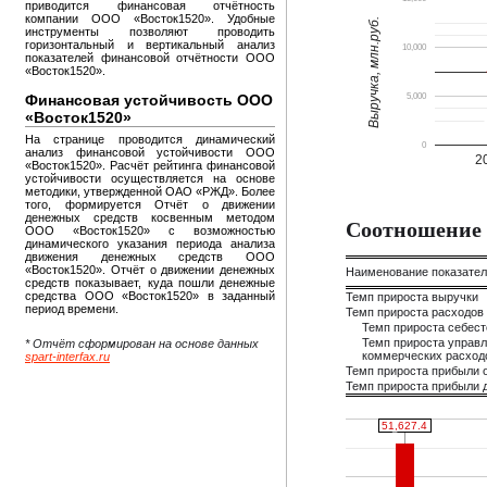
приводится финансовая отчётность
компании ООО «Восток1520». Удобные
Выручка, млн.руб.
инструменты позволяют проводить
горизонтальный и вертикальный анализ
10,000
показателей финансовой отчётности ООО
«Восток1520».
Финансовая устойчивость ООО
5,000
«Восток1520»
На странице проводится динамический
0
анализ финансовой устойчивости ООО
2
«Восток1520». Расчёт рейтинга финансовой
устойчивости осуществляется на основе
методики, утвержденной ОАО «РЖД». Более
того, формируется Отчёт о движении
денежных средств косвенным методом
Соотношение 
ООО «Восток1520» с возможностью
динамического указания периода анализа
движения денежных средств ООО
«Восток1520». Отчёт о движении денежных
Наименование показате
средств показывает, куда пошли денежные
средства ООО «Восток1520» в заданный
Темп прироста выручки
период времени.
Темп прироста расходов
Темп прироста себес
Темп прироста управл
* Отчёт сформирован на основе данных
коммерческих расход
spart-interfax.ru
Темп прироста прибыли 
Темп прироста прибыли д
51,627.4
51,627.4