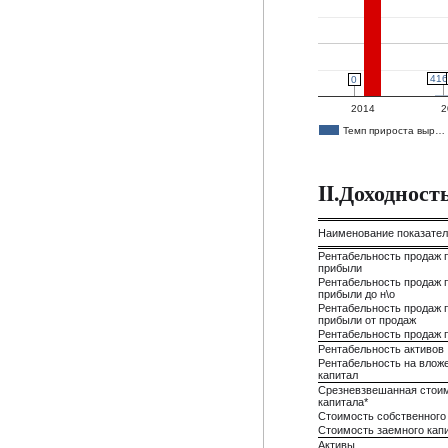
416
416
0
0
2014
2
Темп прироста выр…
II.Доходнос
Наименование показате
Рентабельность продаж 
прибыли
Рентабельность продаж 
прибыли до н\о
Рентабельность продаж 
прибыли от продаж
Рентабельность продаж 
Рентабельность активов
Рентабельность на влож
капитал
Срезневзвешанная стои
капитала*
Стоимость собственного
Стоимость заемного кап
Активы