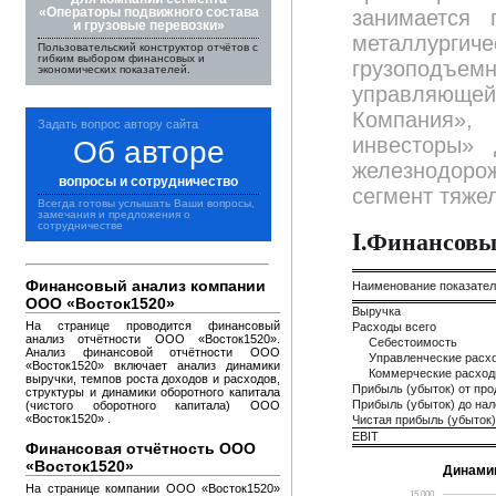
«Операторы подвижного состава
занимается 
и грузовые перевозки»
металлурги
Пользовательский конструктор отчётов с
гибким выбором финансовых и
грузоподъе
экономических показателей.
управляюще
Компания»
Задать вопрос автору сайта
инвесторы»
Об авторе
железнодорож
вопросы и сотрудничество
сегмент тяже
Всегда готовы услышать Ваши вопросы,
замечания и предложения о
сотрудничестве
I.Финансовы
Финансовый анализ компании
Наименование показате
ООО «Восток1520»
Выручка
На странице проводится финансовый
Расходы всего
анализ отчётности ООО «Восток1520».
Себестоимость
Анализ финансовой отчётности ООО
Управленческие расх
«Восток1520» включает анализ динамики
Коммерческие расхо
выручки, темпов роста доходов и расходов,
Прибыль (убыток) от пр
структуры и динамики оборотного капитала
Прибыль (убыток) до на
(чистого оборотного капитала) ООО
«Восток1520» .
Чистая прибыль (убыток)
EBIT
Финансовая отчётность ООО
«Восток1520»
Динами
На странице компании ООО «Восток1520»
15,000