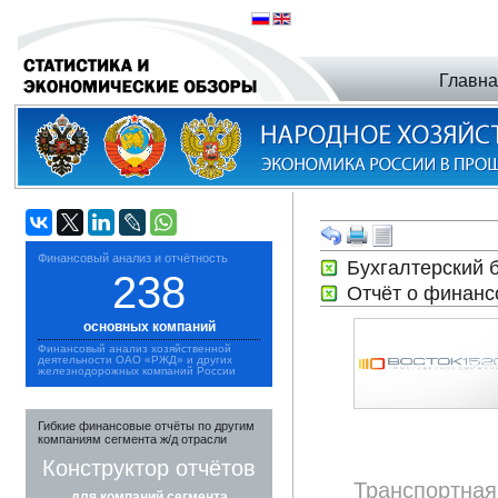
Главн
Финансовый анализ и отчётность
Бухгалтерский 
238
Отчёт о финанс
основных компаний
Финансовый анализ хозяйственной
деятельности ОАО «РЖД» и других
железнодорожных компаний России
Гибкие финансовые отчёты по другим
компаниям сегмента ж/д отрасли
Конструктор отчётов
Транспортная
для компаний сегмента