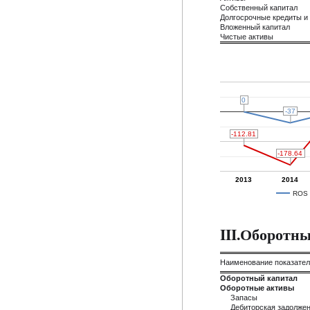
Собственный капитал
Долгосрочные кредиты и
Вложенный капитал
Чистые активы
0
0
-37
-37
-112.81
-112.81
-178.64
-178.64
2013
2014
ROS
III.Оборотн
Наименование показате
Оборотный капитал
Оборотные активы
Запасы
Дебиторская задолже