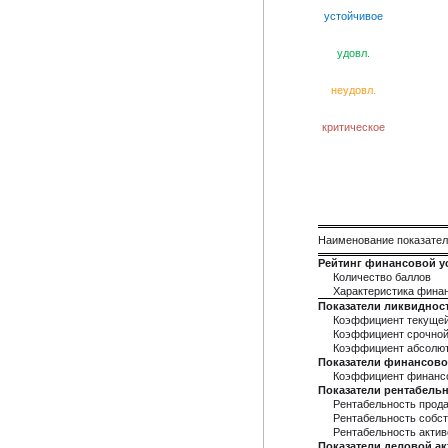
устойчивое
удовл.
неудовл.
критическое
Наименование показате
Рейтинг финансовой у
Количество баллов
Характеристика фина
Показатели ликвиднос
Коэффициент текущей
Коэффициент срочной
Коэффициент абсолют
Показатели финансово
Коэффициент финанс
Показатели рентабель
Рентабельность прод
Рентабельность собст
Рентабельность актив
Показатели деловой а