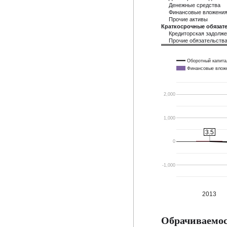
Денежные средства
Финансовые вложени
Прочие активы
Краткосрочные обязате
Кредиторская задолж
Прочие обязательств
Оборотный капита
Финансовые влож
2,000
1,000
3.5
3.5
0
-1,000
2013
Обрачиваемос