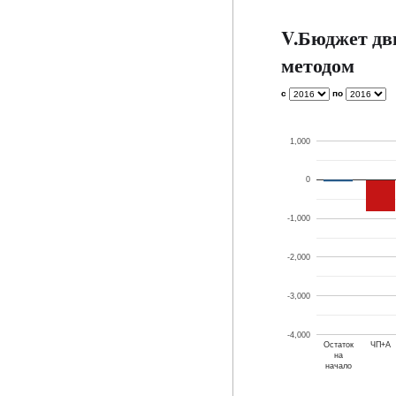
V.Бюджет дв
методом
с
по
1,000
0
-1,000
-2,000
-3,000
-4,000
Остаток
ЧП+А
на
начало