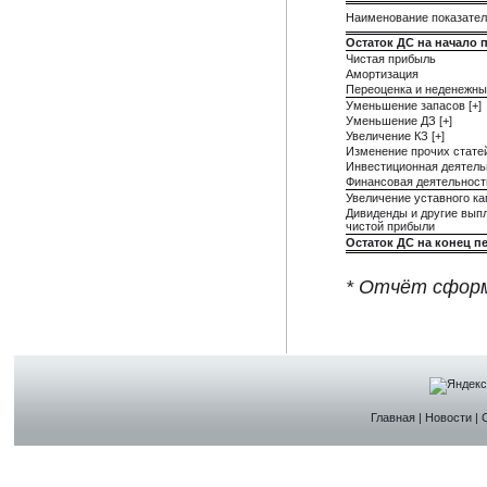
Наименование показате
Остаток ДС на начало 
Чистая прибыль
Амортизация
Переоценка и неденежны
Уменьшение запасов [+]
Уменьшение ДЗ [+]
Увеличение КЗ [+]
Изменение прочих стате
Инвестиционная деятель
Финансовая деятельност
Увеличение уставного ка
Дивиденды и другие вып
чистой прибыли
Остаток ДС на конец п
* Отчёт сформ
Главная
|
Новости
|