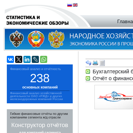
Главн
Финансовый анализ и отчётность
Бухгалтерский 
238
Отчёт о финанс
основных компаний
Финансовый анализ хозяйственной
деятельности ОАО «РЖД» и других
железнодорожных компаний России
Гибкие финансовые отчёты по другим
компаниям сегмента ж/д отрасли
Конструктор отчётов
для компаний сегмента