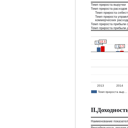
Темп прироста выручки
Темп прироста расходов
Темп прироста себес
Темп прироста управл
коммерческих расход
Темп прироста прибыли 
Темп прироста прибыли д
18.6
18.6
14.9
14.9
3.5
3.5
2.6
2.6
2013
2014
Темп прироста выр…
II.Доходнос
Наименование показате
Рентабельность продаж 