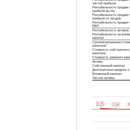
чистой прибыли
Рентабельность продаж 
прибыли до н\о
Рентабельность продаж 
прибыли от продаж
Рентабельность продаж 
EBIT
Рентабельность активов
Рентабельность на влож
капитал
Срезневзвешанная стои
капитала*
Стоимость собственного
капитала
Стоимость заемного кап
Активы
Собственный капитал
Долгосрочные кредиты и
Вложенный капитал
Чистые активы
6.76
6.76
2.65
2.65
1.04
1.04
0.91
0.91
0
0
0
0