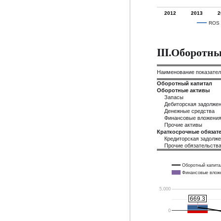
2012
2013
2
ROS
III.Оборотн
Наименование показате
Оборотный капитал
Оборотные активы
Запасы
Дебиторская задолже
Денежные средства
Финансовые вложени
Прочие активы
Краткосрочные обязате
Кредиторская задолж
Прочие обязательств
Оборотный капита
Финансовые влож
5,000
669.3
669.3
0