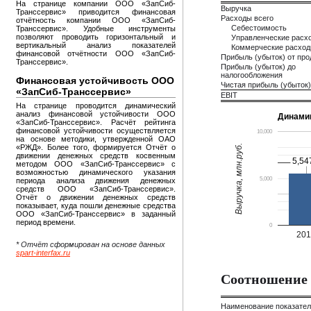
На странице компании ООО «ЗапСиб-
Выручка
Транссервис» приводится финансовая
Расходы всего
отчётность компании ООО «ЗапСиб-
Себестоимость
Транссервис». Удобные инструменты
позволяют проводить горизонтальный и
Управленческие расх
вертикальный анализ показателей
Коммерческие расхо
финансовой отчётности ООО «ЗапСиб-
Прибыль (убыток) от пр
Транссервис».
Прибыль (убыток) до
налогообложения
Финансовая устойчивость ООО
Чистая прибыль (убыток)
«ЗапСиб-Транссервис»
EBIT
На странице проводится динамический
анализ финансовой устойчивости ООО
Динами
«ЗапСиб-Транссервис». Расчёт рейтинга
финансовой устойчивости осуществляется
10,000
на основе методики, утвержденной ОАО
Выручка, млн.руб.
«РЖД». Более того, формируется Отчёт о
движении денежных средств косвенным
5,54
5,54
методом ООО «ЗапСиб-Транссервис» с
возможностью динамического указания
5,000
периода анализа движения денежных
средств ООО «ЗапСиб-Транссервис».
Отчёт о движении денежных средств
показывает, куда пошли денежные средства
ООО «ЗапСиб-Транссервис» в заданный
период времени.
0
20
* Отчёт сформирован на основе данных
spart-interfax.ru
Соотношение 
Наименование показате