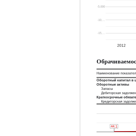
-5,000
-10,…
-15,…
2012
Обрачиваемос
Наименование показате
Оборотный капитал в 
Оборотные активы
Запасы
Дебиторская задолже
Краткосрочные обязате
Кредиторская задолж
64.9
64.9
44.1
44.1
9.7
9.7