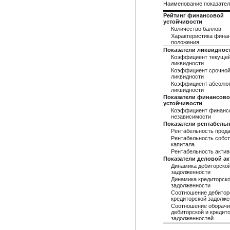
Наименование показате
Рейтинг финансовой
устойчивости
Количество баллов
Характеристика фина
положения
Показатели ликвиднос
Коэффициент текуще
ликвидности
Коэффициент срочно
ликвидности
Коэффициент абсолю
ликвидности
Показатели финансов
устойчивости
Коэффициент финанс
независимости
Показатели рентабель
Рентабельность прод
Рентабельность собст
капитала
Рентабельность актив
Показатели деловой а
Динамика дебиторско
задолженности
Динамика кредиторск
задолженности
Соотношение дебитор
кредиторской задолже
Соотношение оборач
дебиторской и кредит
задолженностей