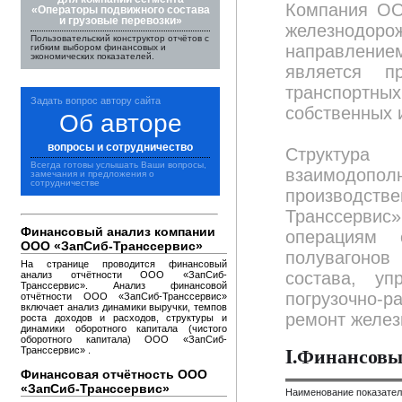
Компания ОО
«Операторы подвижного состава
и грузовые перевозки»
железнодор
Пользовательский конструктор отчётов с
направление
гибким выбором финансовых и
экономических показателей.
является п
транспортны
Задать вопрос автору сайта
собственных 
Об авторе
вопросы и сотрудничество
Структур
Всегда готовы услышать Ваши вопросы,
взаимодопо
замечания и предложения о
сотрудничестве
производс
Транссервис
Финансовый анализ компании
операциям 
ООО «ЗапСиб-Транссервис»
полувагонов
На странице проводится финансовый
состава, уп
анализ отчётности ООО «ЗапСиб-
Транссервис». Анализ финансовой
погрузочно-р
отчётности ООО «ЗапСиб-Транссервис»
включает анализ динамики выручки, темпов
ремонт желез
роста доходов и расходов, структуры и
динамики оборотного капитала (чистого
оборотного капитала) ООО «ЗапСиб-
I.Финансовы
Транссервис» .
Финансовая отчётность ООО
«ЗапСиб-Транссервис»
Наименование показате