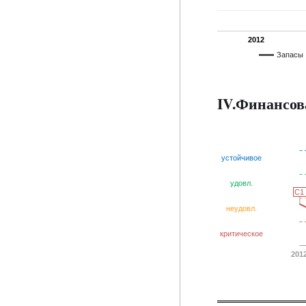
2012
Запасы
IV.Финансов
устойчивое
удовл.
C1
C1
неудовл.
критическое
201