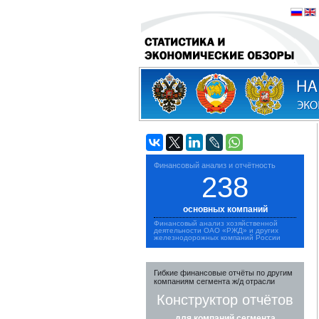
Финансовый анализ и отчётность
238
основных компаний
Финансовый анализ хозяйственной
деятельности ОАО «РЖД» и других
железнодорожных компаний России
Гибкие финансовые отчёты по другим
компаниям сегмента ж/д отрасли
Конструктор отчётов
для компаний сегмента