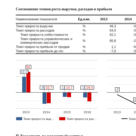
Соотношение темпов роста выручки, расходов и прибыли
Наименование показателя
Ед.изм.
2013
2014
Темп прироста выручки
%
49,3
-3
Темп прироста расходов
%
64,0
-3
Темп прироста себестоимости
%
62,1
-3
Темп прироста управленческих и
%
85,8
-2
коммерческих расходов
Темп прироста прибыли от продаж
%
1,1
-5
Темп прироста прибыли до н/о
%
-7,0
-3
64
64
49.3
49.3
-36.3
-36.3
-33.7
-33.7
-14.4
-14.4
-14.7
-14.7
-15.8
-15.8
-28.4
-28.4
-7
-7
-
-
2013
2014
2015
2016
2013
2
Темп прироста выр…
Темп прироста рас…
Темп
II.Доходность на вложенный капитал