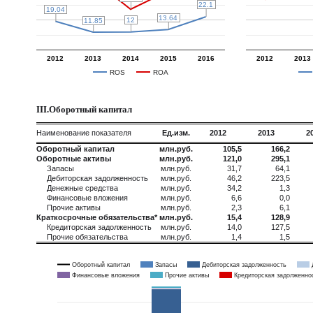
22.1
22.1
19.04
19.04
13.64
13.64
12
12
11.85
11.85
2012
2013
2014
2015
2016
2012
2013
ROS
ROA
III.Оборотный капитал
Наименование показателя
Ед.изм.
2012
2013
2
Оборотный капитал
млн.руб.
105,5
166,2
Оборотные активы
млн.руб.
121,0
295,1
Запасы
млн.руб.
31,7
64,1
Дебиторская задолженность
млн.руб.
46,2
223,5
Денежные средства
млн.руб.
34,2
1,3
Финансовые вложения
млн.руб.
6,6
0,0
Прочие активы
млн.руб.
2,3
6,1
Краткосрочные обязательства*
млн.руб.
15,4
128,9
Кредиторская задолженность
млн.руб.
14,0
127,5
Прочие обязательства
млн.руб.
1,4
1,5
Оборотный капитал
Запасы
Дебиторская задолженность
Финансовые вложения
Прочие активы
Кредиторская задолженно