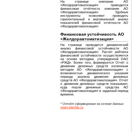
На странице компании АО
«Желдоравтоматизация» приводится
финансовая отчётность компании АО
«Желдоравтоматизация». Удобные
инструменты позволяют проводить
горизонтальный и вертикальный анализ
показателей финансовой отчётности АО
«Желдоравтоматизация».
Финансовая устойчивость АО
«Желдоравтоматизация»
На странице проводится динамический
анализ финансовой устойчивости АО
«Желдоравтоматизация». Расчёт рейтинга
финансовой устойчивости осуществляется
на основе методики, утвержденной ОАО
«РЖД». Более того, формируется Отчёт о
движении денежных средств косвенным
методом АО «Желдоравтоматизация» с
возможностью динамического указания
периода анализа движения денежных
средств АО «Желдоравтоматизация». Отчёт
о движении денежных средств показывает,
куда пошли денежные средства АО
«Желдоравтоматизация» в заданный период
времени.
* Отчёт сформирован на основе данных
spart-interfax.ru