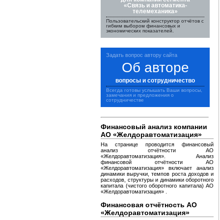
«Связь и автоматика-
телемеханика»
Пользовательский конструктор отчётов с
гибким выбором финансовых и
экономических показателей.
Задать вопрос автору сайта
Об авторе
вопросы и сотрудничество
Всегда готовы услышать Ваши вопросы,
замечания и предложения о
сотрудничестве
Финансовый анализ компании
АО «Желдоравтоматизация»
На странице проводится финансовый
анализ отчётности АО
«Желдоравтоматизация». Анализ
финансовой отчётности АО
«Желдоравтоматизация» включает анализ
динамики выручки, темпов роста доходов и
расходов, структуры и динамики оборотного
капитала (чистого оборотного капитала) АО
«Желдоравтоматизация» .
Финансовая отчётность АО
«Желдоравтоматизация»