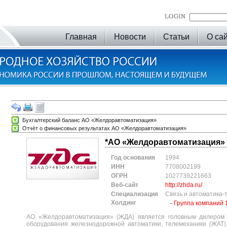
Главная
Новости
Статьи
О са
Бухгалтерский баланс АО «Желдоравтоматизация»
Отчёт о финансовых результатах АО «Желдоравтоматизация»
*АО «Желдоравтоматизация»
Год основания
1994
ИНН
7708002199
ОГРН
1027739221663
Веб-сайт
http://zhda.ru/
Специализация
Связь и автоматика-
Холдинг
- Группа компаний 
АО «Желдоравтоматизация» (ЖДА) является головным дилером
оборудования железнодорожной автоматики, телемеханики (ЖАТ)