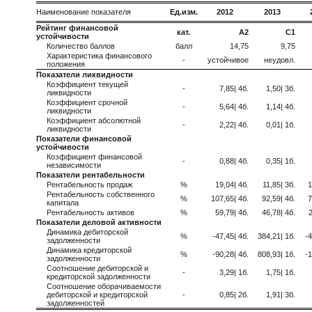
Наименование показателя
Ед.изм.
2012
2013
Рейтинг финансовой
кат.
A2
C1
устойчивости
Количество баллов
балл
14,75
9,75
Характеристика финансового
-
устойчивое
неудовл.
положения
Показатели ликвидности
Коэффициент текущей
-
7,85| 4б.
1,50| 3б.
ликвидности
Коэффициент срочной
-
5,64| 4б.
1,14| 4б.
ликвидности
Коэффициент абсолютной
-
2,22| 4б.
0,01| 1б.
ликвидности
Показатели финансовой
устойчивости
Коэффициент финансовой
-
0,88| 4б.
0,35| 1б.
независимости
Показатели рентабельности
Рентабельность продаж
%
19,04| 4б.
11,85| 3б.
1
Рентабельность собственного
%
107,65| 4б.
92,59| 4б.
7
капитала
Рентабельность активов
%
59,79| 4б.
46,78| 4б.
2
Показатели деловой активности
Динамика дебиторской
%
-47,45| 4б.
384,21| 1б.
-4
задолженности
Динамика кредиторской
%
-90,28| 4б.
808,93| 1б.
-1
задолженности
Соотношение дебиторской и
-
3,29| 1б.
1,75| 1б.
кредиторской задолженности
Соотношение оборачиваемости
дебиторской и кредиторской
-
0,85| 2б.
1,91| 3б.
задолженностей