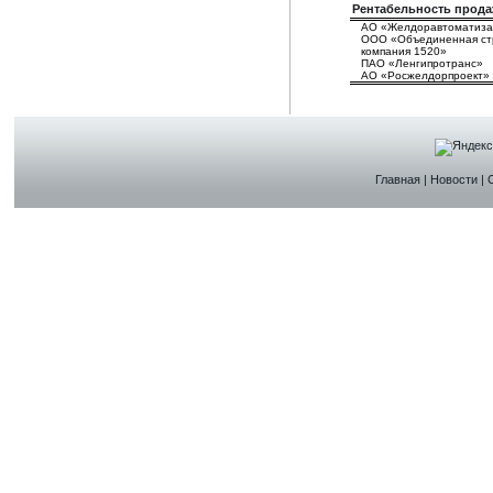
Рентабельность прода
АО «Желдоравтоматиза
ООО «Объединенная ст
компания 1520»
ПАО «Ленгипротранс»
АО «Росжелдорпроект»
Главная
|
Новости
|