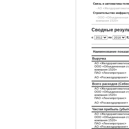
Связь и автоматика-тел
- АО «Желдоравтомати
Строительство инфраст
- ООО «Объединенная 
компания 1520»
Сводные резул
с
по
Е
Наименование показат
Выручка
АО «Желдоравтоматиза
ООО «Объединенная ст
компания 1520»
ПАО «Ленгипротранс»
АО «Росжелдорпроект»
Всего расходов (Себе
АО «Желдоравтоматиза
ООО «Объединенная ст
компания 1520»
ПАО «Ленгипротранс»
АО «Росжелдорпроект»
Чистая прибыль (убыт
АО «Желдоравтоматиза
ООО «Объединенная ст
компания 1520»
ПАО «Ленгипротранс»
АО «Росжелдорпроект»