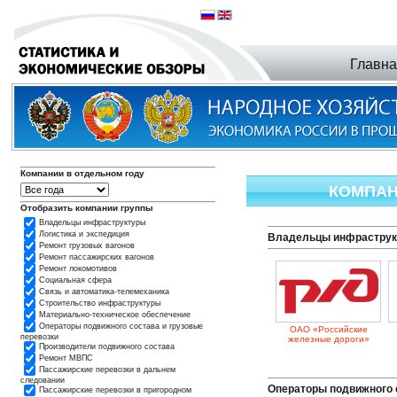
Главн
Компании в отдельном году
КОМПАН
Отобразить компании группы
Владельцы инфраструктуры
Логистика и экспедиция
Владельцы инфрастру
Ремонт грузовых вагонов
Ремонт пассажирских вагонов
Ремонт локомотивов
Социальная сфера
Связь и автоматика-телемеханика
Строительство инфраструктуры
Материально-техническое обеспечение
Операторы подвижного состава и грузовые
ОАО «Российские
перевозки
железные дороги»
Производители подвижного состава
Ремонт МВПС
Пассажирские перевозки в дальнем
следовании
Операторы подвижного с
Пассажирские перевозки в пригородном