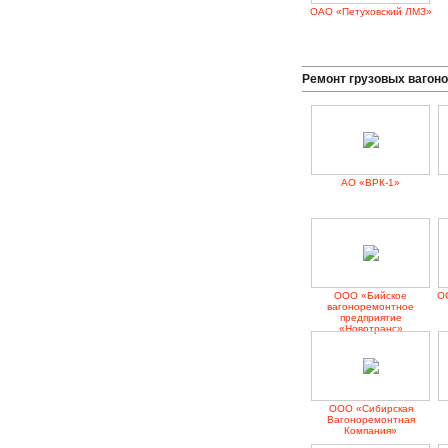
ОАО «Петуховский ЛМЗ»
Ремонт грузовых вагон
АО «ВРК-1»
ООО «Бийское
О
вагоноремонтное
предприятие
«Новотранс»
ООО «Сибирская
Вагоноремонтная
Компания»