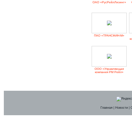
ОАО «РусРейлЛизинг»
ПАО «ТРАНСФИН-М»
к
ООО «Управляющая
компания РМ Рейл»
Главная
|
Новости
|