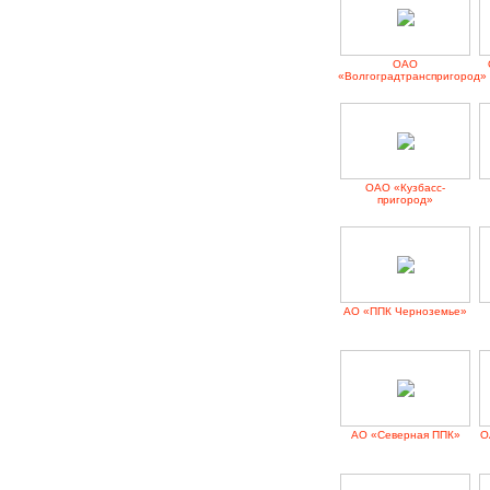
ОАО
«Волгоградтранспригород»
ОАО «Кузбасс-
пригород»
АО «ППК Черноземье»
АО «Северная ППК»
О