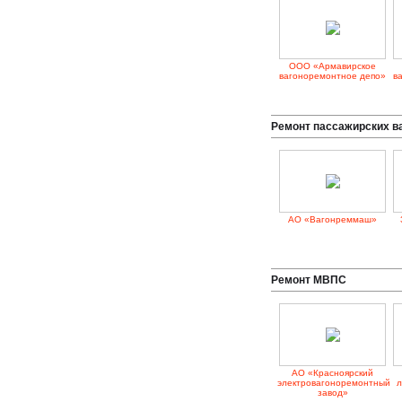
ООО «Армавирское
вагоноремонтное депо»
в
Ремонт пассажирских в
АО «Вагонреммаш»
Ремонт МВПС
АО «Красноярский
электровагоноремонтный
л
завод»