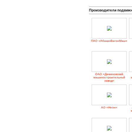
Производители подвижн
ПАО «АбаканВагонМаш»
ОАО «Демиховский
машиностроительный
завод»
АО «Неон»