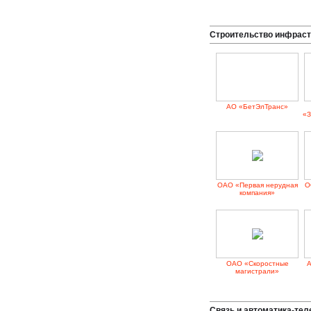
Строительство инфрас
АО «БетЭлТранс»
«З
ОАО «Первая нерудная
О
компания»
ОАО «Скоростные
А
магистрали»
Связь и автоматика-те