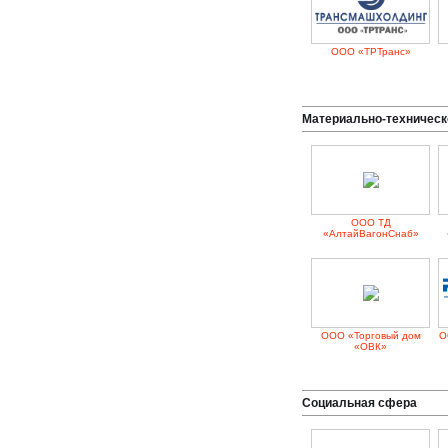
ООО «ТРТранс»
Материально-техническ
ООО ТД
«АлтайВагонСнаб»
ООО «Торговый дом
О
«ОВК»
Социальная сфера