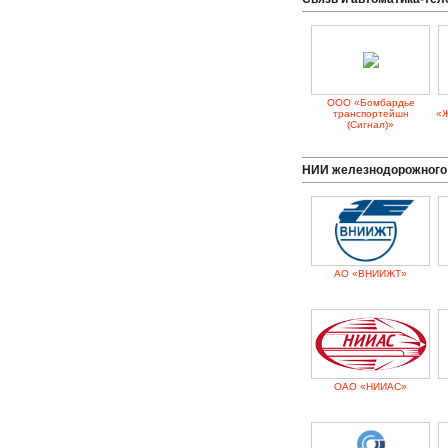
ООО «Бомбардье
транспортейшн
«Ж
(Сигнал)»
НИИ железнодорожного
АО «ВНИИЖТ»
ОАО «НИИАС»