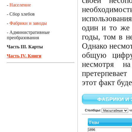
своей несоп
-
Население
необходимост
- Сбор хлебов
использован
-
Фабрики и заводы
один и то же 
- Административные
годы, том в н
преобразования
Однако несмот
Часть III. Карты
общую цифру
Часть IV. Книги
несмотря на
претерпевает
этот факт буд
ФАБРИКИ И 
Столбцы:
че
Годы