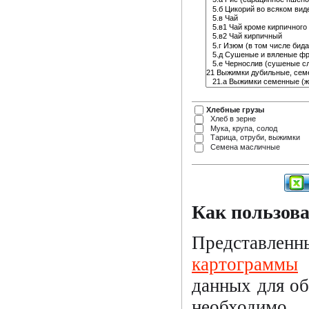
Хлебные грузы
Хлеб в зерне
Мука, крупа, солод
Тарица, отруби, выжимки
Семена масличные
Как пользов
Представлен
картограммы
данных для об
необходимо