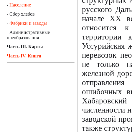
структурных и
-
Население
русского Дал
- Сбор хлебов
начале ХХ в
-
Фабрики и заводы
относится к
- Административные
территории 
преобразования
Уссурийская ж
Часть III. Карты
перевозок не
Часть IV. Книги
не только н
железной доро
отправления
ошибочных в
Хабаровски
численности н
заводской про
также структу