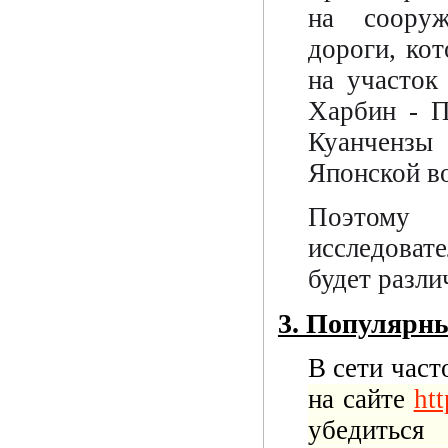
на сооруж
дороги, ко
на участок
Харбин - П
Куанчензы
Японской в
Поэтому 
исследоват
будет разл
3. Популярны
В сети част
на сайте
htt
убедитьс