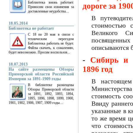
Библиотека вновь работает.
дороге за 190
Приносим свои извинения за
доставленные неудобства....
В путеводите
18.05.2014
стоимостью с
Библиотека не работает
Великого Си
С 18 по 20 мая в связи с
техническим переездом
посвященных 
Библиотека работать не будет.
описываются бо
Файлы скачать, к сожалению,
будет невозможно. Просим воспользов...
-
Сибирь и 
18.07.2013
1896 год
На сайте размещены Обзоры
Приморской области Российской
Империи за 1891-1909 годы
В настоящем
В библиотеке размещены
Министерства 
Обзоры Приморской области
за 1891, 1892, 1893, 1894,
стоимость соо
1895, 1896, 1898, 1899, 1900,
Ввиду раннего
1901, 1902, 1906, 1907, 1909 годы....
указанные в к
то же время ц
что стоимост