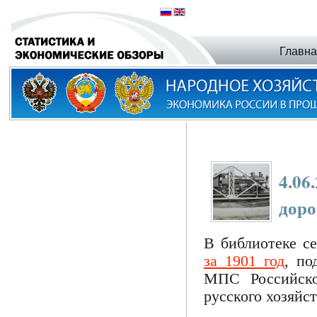
Главн
4.06
доро
В библиотеке 
за 1901 год
, по
МПС Российско
русского хозяйс